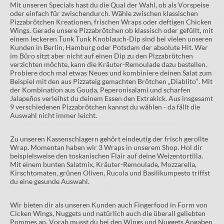
Mit unseren Specials hast du die Qual der Wahl, ob als Vorspeise
oder einfach für zwischendurch. Wähle zwischen klassischen
Pizzabrötchen Kreationen, frischen Wraps oder deftigen Chicken
Wings. Gerade unsere Pizzabrötchen ob klassisch oder gefüllt, mit
einem leckeren Tunk Tunk Knoblauch-Dip sind bei vielen unseren
Kunden in Berlin, Hamburg oder Potsdam der absolute Hit. Wer
im Büro sitzt aber nicht auf einen Dip zu den Pizzabrötchen
verzichten möchte, kann die Kräuter-Remoulade dazu bestellen.
Probiere doch mal etwas Neues und kombiniere deinen Salat zum
Beispiel mit den aus Pizzateig gemachten Brötchen „Diablito“. Mit
der Kombination aus Gouda, Peperonisalami und scharfen
Jalapeños verleihst du deinem Essen den Extrakick. Aus insgesamt
9 verschiedenen Pizzabrötchen kannst du wählen - da fällt die
Auswahl nicht immer leicht.
Zu unseren Kassenschlagern gehört eindeutig der frisch gerollte
Wrap. Momentan haben wir 3 Wraps in unserem Shop. Hol dir
beispielsweise den toskanischen Flair auf deine Weizentortilla.
Mit einem bunten Salatmix, Kräuter-Remoulade, Mozzarella,
Kirschtomaten, grünen Oliven, Rucola und Basilikumpesto triffst
du eine gesunde Auswahl.
Wir bieten dir als unseren Kunden auch Fingerfood in Form von
Cicken Wings, Nuggets und natürlich auch die überall geliebten
Pommes an. Vorab musst du bei den Wings und Nuggets Angaben