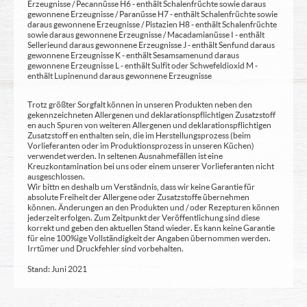
Erzeugnisse / Pecannüsse H6 - enthält Schalenfrüchte sowie daraus
gewonnene Erzeugnisse / Paranüsse H7 - enthält Schalenfrüchte sowie
daraus gewonnene Erzeugnisse / Pistazien H8 - enthält Schalenfrüchte
sowie daraus gewonnene Erzeugnisse / Macadamianüsse I - enthält
Sellerie und daraus gewonnene Erzeugnisse J - enthält Senf und daraus
gewonnene Erzeugnisse K - enthält Sesamsamen und daraus
gewonnene Erzeugnisse L - enthält Sulfit oder Schwefeldioxid M -
enthält Lupinen und daraus gewonnene Erzeugnisse
Trotz größter Sorgfalt können in unseren Produkten neben den
gekennzeichneten Allergenen und deklarationspflichtigen Zusatzstoff
en auch Spuren von weiteren Allergenen und deklarationspflichtigen
Zusatzstoff en enthalten sein, die im Herstellungsprozess (beim
Vorlieferanten oder im Produktionsprozess in unseren Küchen)
verwendet werden. In seltenen Ausnahmefällen ist eine
Kreuzkontamination bei uns oder einem unserer Vorlieferanten nicht
ausgeschlossen.
Wir bittn en deshalb um Verständnis, dass wir keine Garantie für
absolute Freiheit der Allergene oder Zusatzstoffe übernehmen
können. Änderungen an den Produkten und / oder Rezepturen können
jederzeit erfolgen. Zum Zeitpunkt der Veröffentlichung sind diese
korrekt und geben den aktuellen Stand wieder. Es kann keine Garantie
für eine 100%ige Vollständigkeit der Angaben übernommen werden.
Irrtümer und Druckfehler sind vorbehalten.
Stand: Juni 2021