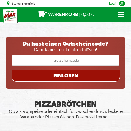
Store:
Bramfeld
Login
WARENKORB
|
0,00 €
Du hast einen Gutscheincode?
Dann kannst du ihn hier einlösen!
EINLÖSEN
PIZZABRÖTCHEN
Ob als Vorspeise oder einfach für zwischendurch: leckere
Wraps oder Pizzabrötchen. Das passt immer!