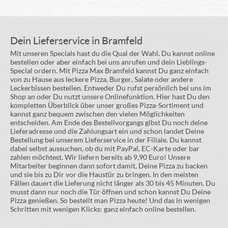
Dein Lieferservice in Bramfeld
Mit unseren Specials hast du die Qual der Wahl. Du kannst online
bestellen oder aber einfach bei uns anrufen und dein Lieblings-
Special ordern. Mit Pizza Max Bramfeld kannst Du ganz einfach
von zu Hause aus leckere Pizza, Burger, Salate oder andere
Leckerbissen bestellen. Entweder Du rufst persönlich bei uns im
Shop an oder Du nutzt unsere Onlinefunktion. Hier hast Du den
kompletten Überblick über unser großes Pizza-Sortiment und
kannst ganz bequem zwischen den vielen Möglichkeiten
entscheiden. Am Ende des Bestellvorgangs gibst Du noch deine
Lieferadresse und die Zahlungsart ein und schon landet Deine
Bestellung bei unserem Lieferservice in der Filiale. Du kannst
dabei selbst aussuchen, ob du mit PayPal, EC-Karte oder bar
zahlen möchtest. Wir liefern bereits ab 9,90 Euro! Unsere
Mitarbeiter beginnen dann sofort damit, Deine Pizza zu backen
und sie bis zu Dir vor die Haustür zu bringen. In den meisten
Fällen dauert die Lieferung nicht länger als 30 bis 45 Minuten. Du
musst dann nur noch die Tür öffnen und schon kannst Du Deine
Pizza genießen. So bestellt man Pizza heute! Und das in wenigen
Schritten mit wenigen Klicks: ganz einfach online bestellen.