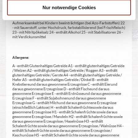
14 - kann bei übermäßigem Verzehr abführend wirken (zusätzlich zur
Nur notwendige Cookies
Angabe 15 - unter Schutzatmosphäre verpackt 16 - chininhaltig 17 -
koffeinhaltig 18 - mit Milcheiweiß (bei Fleischerzeugnissen) 19 - mit
Säuerungsmitteln 20 - mit Taurin 21 - kann Aktivität und
Aufmerksamkeit bei Kindern beeinträchtigen (bei Azo-Farbstoffen) 22
- mit Sauerstoff, unter Hochdruck, farbstabilisierend (bei Frischfleisch)
23 - mit Nitritpökelsalz 24 - enthält Alkohol 25 - mit Stabilisatoren 26 -
mit Verdickunsmittel
Allergene:
A - enthält Glutenhaltiges Getreide A1 - enthält glutenhaltiges Getreide
/ Weizen A2 - enthält glutenhaltiges Getreide / Roggen A3 - enthält
glutenhaltiges Getreide / Gerste A4 - enthält glutenhaltiges Getreide /
Hafer A5 - enthält glutenhaltiges Getreide / Dinkel B - enthält
Krebstiere und daraus gewonnene Erzeugnisse C - enthält Eier und
daraus gewonnene Erzeugnisse D - enthält Fische und daraus
gewonnene Erzeugnisse E - enthält Erdnüsse und daraus gewonnene
Erzeugnisse F - enthält Sojabohnen und daraus gewonnene
Erzeugnisse G - enthält Milch und daraus gewonnene Erzeugnisse
(einschließlich Laktose) H - enthält Schalenfrüchte sowie daraus
gewonnene Erzeugnisse H1 - enthält Schalenfrüchte sowie daraus
gewonnene Erzeugnisse / Mandeln H2 - enthält Schalenfrüchte sowie
daraus gewonnene Erzeugnisse / Haselnüsse H3 - enthält
Schalenfrüchte sowie daraus gewonnene Erzeugnisse / Walnüsse H4 -
enthält Schalenfrüchte sowie daraus gewonnene Erzeugnisse /
Kaschunüsse H5 - enthält Schalenfrüchte sowie daraus gewonnene