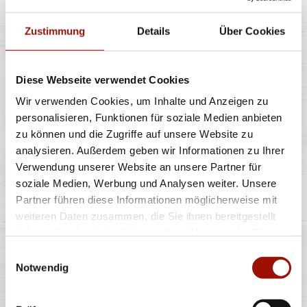
Zustimmung
Details
Über Cookies
7,99 €
Diese Webseite verwendet Cookies
POMMES
Wir verwenden Cookies, um Inhalte und Anzeigen zu
personalisieren, Funktionen für soziale Medien anbieten
zu können und die Zugriffe auf unsere Website zu
analysieren. Außerdem geben wir Informationen zu Ihrer
Knusprige Pommes Frites inclusive Dip nach Wahl
Verwendung unserer Website an unsere Partner für
soziale Medien, Werbung und Analysen weiter. Unsere
Partner führen diese Informationen möglicherweise mit
5,49 €
weiteren Daten zusammen, die Sie ihnen bereitgestellt
haben oder die sie im Rahmen Ihrer Nutzung der Dienste
gesammelt haben.
Einwilligungsauswahl
FLATBREAD SIZILIANA
Notwendig