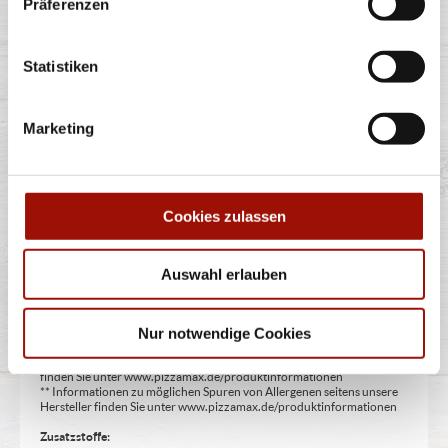
Präferenzen
Pizzateigecken, Knoblauchcreme, unsere Empfehlung:
Siziliana Dip (aus Tomatencreme
...
mehr
Statistiken
Marketing
6,99 €
Cookies zulassen
Alle Preise in €. Alle Preise inkl. gesetzl. MwSt. Alle Angaben zu
Auswahl erlauben
Grammaturen oder Durchmessern, bspw. der Pizzen sind circa-
Angaben und können durch die Zubereitung geringfügig variieren.
Verwendete Abbildungen können von den tatsächlich gelieferten
Produkten abweichen. Wir liefern innerhalb von ca. 30 Minuten.
Nur notwendige Cookies
* Weitere Produktinformationen zu vorverpackten Lebensmitteln
finden Sie unter www.pizzamax.de/produktinformationen
** Informationen zu möglichen Spuren von Allergenen seitens unsere
Hersteller finden Sie unter www.pizzamax.de/produktinformationen
Zusatzstoffe: