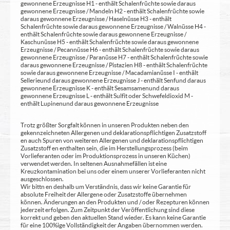
gewonnene Erzeugnisse H1 - enthält Schalenfrüchte sowie daraus
gewonnene Erzeugnisse / Mandeln H2 - enthält Schalenfrüchte sowie
daraus gewonnene Erzeugnisse / Haselnüsse H3 - enthält
Schalenfrüchte sowie daraus gewonnene Erzeugnisse / Walnüsse H4 -
enthält Schalenfrüchte sowie daraus gewonnene Erzeugnisse /
Kaschunüsse H5 - enthält Schalenfrüchte sowie daraus gewonnene
Erzeugnisse / Pecannüsse H6 - enthält Schalenfrüchte sowie daraus
gewonnene Erzeugnisse / Paranüsse H7 - enthält Schalenfrüchte sowie
daraus gewonnene Erzeugnisse / Pistazien H8 - enthält Schalenfrüchte
sowie daraus gewonnene Erzeugnisse / Macadamianüsse I - enthält
Sellerie und daraus gewonnene Erzeugnisse J - enthält Senf und daraus
gewonnene Erzeugnisse K - enthält Sesamsamen und daraus
gewonnene Erzeugnisse L - enthält Sulfit oder Schwefeldioxid M -
enthält Lupinen und daraus gewonnene Erzeugnisse
Trotz größter Sorgfalt können in unseren Produkten neben den
gekennzeichneten Allergenen und deklarationspflichtigen Zusatzstoff
en auch Spuren von weiteren Allergenen und deklarationspflichtigen
Zusatzstoff en enthalten sein, die im Herstellungsprozess (beim
Vorlieferanten oder im Produktionsprozess in unseren Küchen)
verwendet werden. In seltenen Ausnahmefällen ist eine
Kreuzkontamination bei uns oder einem unserer Vorlieferanten nicht
ausgeschlossen.
Wir bittn en deshalb um Verständnis, dass wir keine Garantie für
absolute Freiheit der Allergene oder Zusatzstoffe übernehmen
können. Änderungen an den Produkten und / oder Rezepturen können
jederzeit erfolgen. Zum Zeitpunkt der Veröffentlichung sind diese
korrekt und geben den aktuellen Stand wieder. Es kann keine Garantie
für eine 100%ige Vollständigkeit der Angaben übernommen werden.