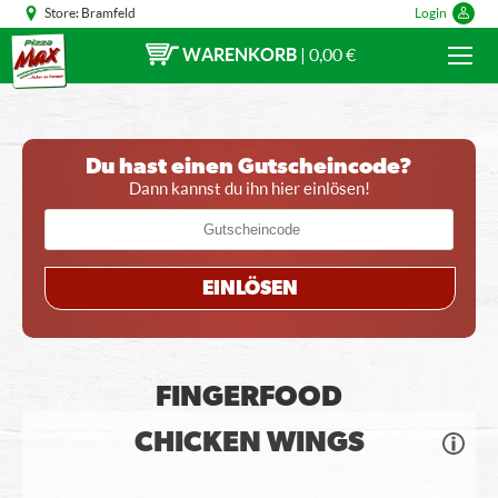
Store:
Bramfeld
Login
WARENKORB
|
0,00 €
Du hast einen Gutscheincode?
Dann kannst du ihn hier einlösen!
EINLÖSEN
FINGERFOOD
CHICKEN WINGS