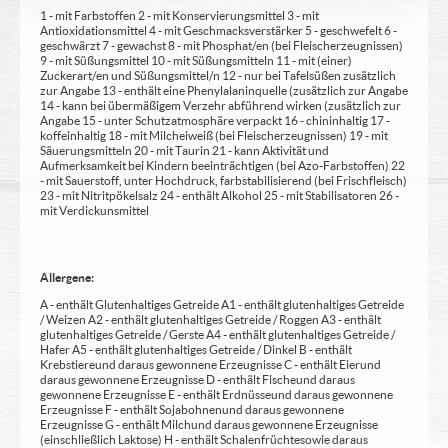
1 - mit Farbstoffen 2 - mit Konservierungsmittel 3 - mit
Antioxidationsmittel 4 - mit Geschmacksverstärker 5 - geschwefelt 6 -
geschwärzt 7 - gewachst 8 - mit Phosphat/en (bei Fleischerzeugnissen)
9 - mit Süßungsmittel 10 - mit Süßungsmitteln 11 - mit (einer)
Zuckerart/en und Süßungsmittel/n 12 - nur bei Tafelsüßen zusätzlich
zur Angabe 13 - enthält eine Phenylalaninquelle (zusätzlich zur Angabe
14 - kann bei übermäßigem Verzehr abführend wirken (zusätzlich zur
Angabe 15 - unter Schutzatmosphäre verpackt 16 - chininhaltig 17 -
koffeinhaltig 18 - mit Milcheiweiß (bei Fleischerzeugnissen) 19 - mit
Säuerungsmitteln 20 - mit Taurin 21 - kann Aktivität und
Aufmerksamkeit bei Kindern beeinträchtigen (bei Azo-Farbstoffen) 22
- mit Sauerstoff, unter Hochdruck, farbstabilisierend (bei Frischfleisch)
23 - mit Nitritpökelsalz 24 - enthält Alkohol 25 - mit Stabilisatoren 26 -
mit Verdickunsmittel
Allergene:
A - enthält Glutenhaltiges Getreide A1 - enthält glutenhaltiges Getreide
/ Weizen A2 - enthält glutenhaltiges Getreide / Roggen A3 - enthält
glutenhaltiges Getreide / Gerste A4 - enthält glutenhaltiges Getreide /
Hafer A5 - enthält glutenhaltiges Getreide / Dinkel B - enthält
Krebstiere und daraus gewonnene Erzeugnisse C - enthält Eier und
daraus gewonnene Erzeugnisse D - enthält Fische und daraus
gewonnene Erzeugnisse E - enthält Erdnüsse und daraus gewonnene
Erzeugnisse F - enthält Sojabohnen und daraus gewonnene
Erzeugnisse G - enthält Milch und daraus gewonnene Erzeugnisse
(einschließlich Laktose) H - enthält Schalenfrüchte sowie daraus