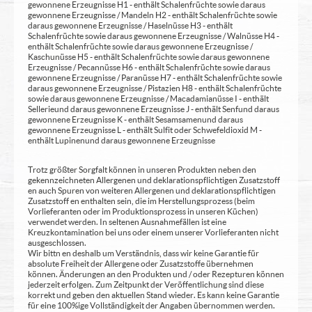
gewonnene Erzeugnisse H1 - enthält Schalenfrüchte sowie daraus
gewonnene Erzeugnisse / Mandeln H2 - enthält Schalenfrüchte sowie
daraus gewonnene Erzeugnisse / Haselnüsse H3 - enthält
Schalenfrüchte sowie daraus gewonnene Erzeugnisse / Walnüsse H4 -
enthält Schalenfrüchte sowie daraus gewonnene Erzeugnisse /
Kaschunüsse H5 - enthält Schalenfrüchte sowie daraus gewonnene
Erzeugnisse / Pecannüsse H6 - enthält Schalenfrüchte sowie daraus
gewonnene Erzeugnisse / Paranüsse H7 - enthält Schalenfrüchte sowie
daraus gewonnene Erzeugnisse / Pistazien H8 - enthält Schalenfrüchte
sowie daraus gewonnene Erzeugnisse / Macadamianüsse I - enthält
Sellerie und daraus gewonnene Erzeugnisse J - enthält Senf und daraus
gewonnene Erzeugnisse K - enthält Sesamsamen und daraus
gewonnene Erzeugnisse L - enthält Sulfit oder Schwefeldioxid M -
enthält Lupinen und daraus gewonnene Erzeugnisse
Trotz größter Sorgfalt können in unseren Produkten neben den
gekennzeichneten Allergenen und deklarationspflichtigen Zusatzstoff
en auch Spuren von weiteren Allergenen und deklarationspflichtigen
Zusatzstoff en enthalten sein, die im Herstellungsprozess (beim
Vorlieferanten oder im Produktionsprozess in unseren Küchen)
verwendet werden. In seltenen Ausnahmefällen ist eine
Kreuzkontamination bei uns oder einem unserer Vorlieferanten nicht
ausgeschlossen.
Wir bittn en deshalb um Verständnis, dass wir keine Garantie für
absolute Freiheit der Allergene oder Zusatzstoffe übernehmen
können. Änderungen an den Produkten und / oder Rezepturen können
jederzeit erfolgen. Zum Zeitpunkt der Veröffentlichung sind diese
korrekt und geben den aktuellen Stand wieder. Es kann keine Garantie
für eine 100%ige Vollständigkeit der Angaben übernommen werden.