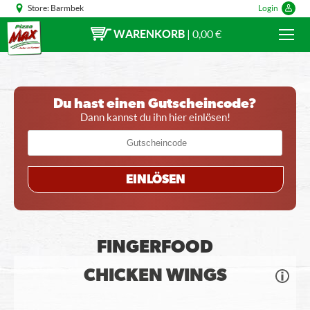
Store:
Barmbek
Login
WARENKORB
|
0,00 €
Du hast einen Gutscheincode?
Dann kannst du ihn hier einlösen!
EINLÖSEN
FINGERFOOD
CHICKEN WINGS