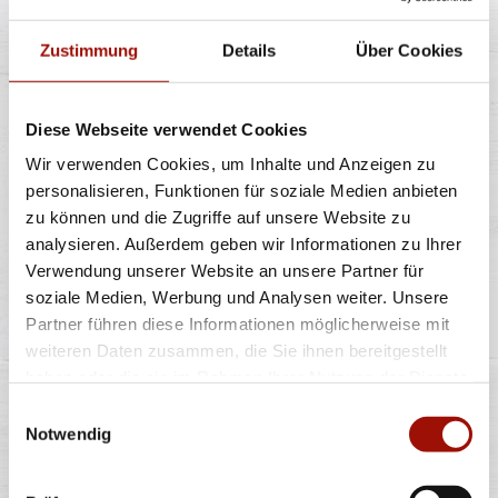
Zustimmung
Details
Über Cookies
7,99 €
Diese Webseite verwendet Cookies
POMMES
Wir verwenden Cookies, um Inhalte und Anzeigen zu
personalisieren, Funktionen für soziale Medien anbieten
zu können und die Zugriffe auf unsere Website zu
analysieren. Außerdem geben wir Informationen zu Ihrer
Knusprige Pommes Frites inclusive Dip nach Wahl
Verwendung unserer Website an unsere Partner für
soziale Medien, Werbung und Analysen weiter. Unsere
Partner führen diese Informationen möglicherweise mit
5,49 €
weiteren Daten zusammen, die Sie ihnen bereitgestellt
haben oder die sie im Rahmen Ihrer Nutzung der Dienste
gesammelt haben.
Einwilligungsauswahl
FLATBREAD SIZILIANA
Notwendig