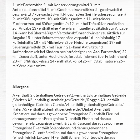
1 - mit Farbstoffen 2 - mit Konservierungsmittel 3 - mit
Antioxidationsmittel 4 - mit Geschmacksverstärker 5 - geschwefelt 6 -
geschwärzt 7 - gewachst 8 - mit Phosphat/en (bei Fleischerzeugnissen)
9 - mit Süßungsmittel 10 - mit Süßungsmitteln 11 - mit (einer)
Zuckerart/en und Süßungsmittel/n 12 - nur bei Tafelsüßen zusätzlich
zur Angabe 13 - enthält eine Phenylalaninquelle (zusätzlich zur Angabe
14 - kann bei übermäßigem Verzehr abführend wirken (zusätzlich zur
Angabe 15 - unter Schutzatmosphäre verpackt 16 - chininhaltig 17 -
koffeinhaltig 18 - mit Milcheiweiß (bei Fleischerzeugnissen) 19 - mit
Säuerungsmitteln 20 - mit Taurin 21 - kann Aktivität und
Aufmerksamkeit bei Kindern beeinträchtigen (bei Azo-Farbstoffen) 22
- mit Sauerstoff, unter Hochdruck, farbstabilisierend (bei Frischfleisch)
23 - mit Nitritpökelsalz 24 - enthält Alkohol 25 - mit Stabilisatoren 26 -
mit Verdickunsmittel
Allergene:
A - enthält Glutenhaltiges Getreide A1 - enthält glutenhaltiges Getreide
/ Weizen A2 - enthält glutenhaltiges Getreide / Roggen A3 - enthält
glutenhaltiges Getreide / Gerste A4 - enthält glutenhaltiges Getreide /
Hafer A5 - enthält glutenhaltiges Getreide / Dinkel B - enthält
Krebstiere und daraus gewonnene Erzeugnisse C - enthält Eier und
daraus gewonnene Erzeugnisse D - enthält Fische und daraus
gewonnene Erzeugnisse E - enthält Erdnüsse und daraus gewonnene
Erzeugnisse F - enthält Sojabohnen und daraus gewonnene
Erzeugnisse G - enthält Milch und daraus gewonnene Erzeugnisse
(einschließlich Laktose) H - enthält Schalenfrüchte sowie daraus