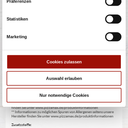
Präferenzen
Pizzateigecken, Knoblauchcreme, unsere Empfehlung:
Siziliana Dip (aus Tomatencreme
...
mehr
Statistiken
Marketing
6,99 €
Cookies zulassen
Alle Preise in €. Alle Preise inkl. gesetzl. MwSt. Alle Angaben zu
Auswahl erlauben
Grammaturen oder Durchmessern, bspw. der Pizzen sind circa-
Angaben und können durch die Zubereitung geringfügig variieren.
Verwendete Abbildungen können von den tatsächlich gelieferten
Produkten abweichen. Wir liefern innerhalb von ca. 30 Minuten.
Nur notwendige Cookies
* Weitere Produktinformationen zu vorverpackten Lebensmitteln
finden Sie unter www.pizzamax.de/produktinformationen
** Informationen zu möglichen Spuren von Allergenen seitens unsere
Hersteller finden Sie unter www.pizzamax.de/produktinformationen
Zusatzstoffe: