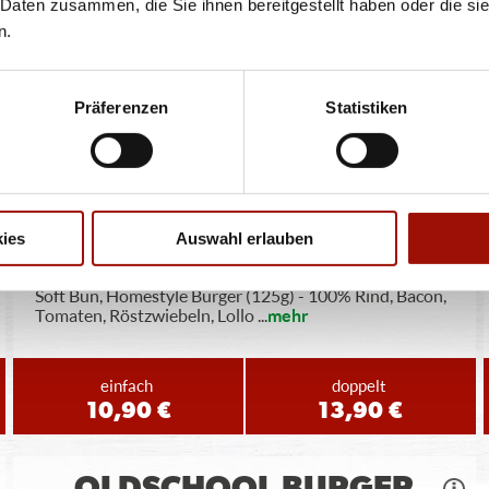
 Daten zusammen, die Sie ihnen bereitgestellt haben oder die s
Tomaten, rote Zwiebeln, Lollo Bionda
...
mehr
n.
einfach
doppelt
Präferenzen
Statistiken
9,90 €
12,90 €
STEAKHOUSE CHEESE
BURGER
ies
Auswahl erlauben
Soft Bun, Homestyle Burger (125g) - 100% Rind, Bacon,
Tomaten, Röstzwiebeln, Lollo
...
mehr
einfach
doppelt
10,90 €
13,90 €