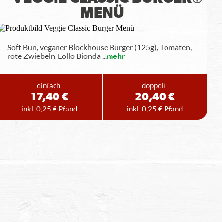
MENÜ
Soft Bun, veganer Blockhouse Burger (125g), Tomaten,
rote Zwiebeln, Lollo Bionda
...
mehr
einfach
doppelt
17,40 €
20,40 €
inkl. 0,25 € Pfand
inkl. 0,25 € Pfand