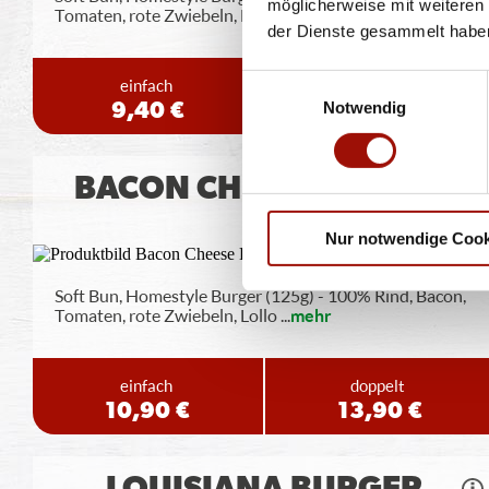
möglicherweise mit weiteren
Tomaten, rote Zwiebeln, Lollo Bionda
...
mehr
der Dienste gesammelt habe
Einwilligungsauswahl
einfach
doppelt
Notwendig
9,40 €
12,40 €
BACON CHEESE BURGER
Nur notwendige Cook
Soft Bun, Homestyle Burger (125g) - 100% Rind, Bacon,
Tomaten, rote Zwiebeln, Lollo
...
mehr
einfach
doppelt
10,90 €
13,90 €