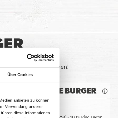
GER
 leckerem Soft Bun Brötchen!
Über Cookies
CHILI CHEESE BURGER
 Medien anbieten zu können
hrer Verwendung unserer
 führen diese Informationen
Soft Bun, Homestyle Burger (125g) - 100% Rind, Bacon,