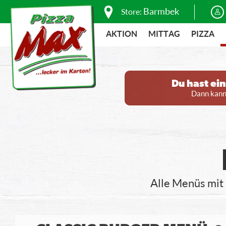
Barmbek
Store:
AKTION
MITTAG
PIZZA
Du hast ei
Dann kanns
Alle Menüs mit