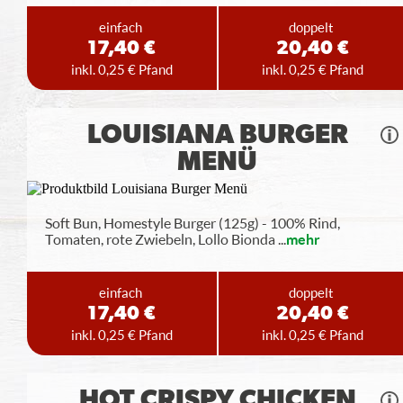
einfach
doppelt
17,40 €
20,40 €
inkl. 0,25 € Pfand
inkl. 0,25 € Pfand
LOUISIANA BURGER
MENÜ
Soft Bun, Homestyle Burger (125g) - 100% Rind,
Tomaten, rote Zwiebeln, Lollo Bionda
...
mehr
einfach
doppelt
17,40 €
20,40 €
inkl. 0,25 € Pfand
inkl. 0,25 € Pfand
HOT CRISPY CHICKEN