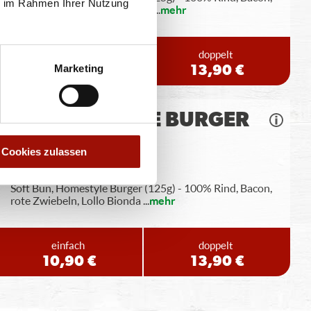
ie im Rahmen Ihrer Nutzung
Tomaten, rote Zwiebeln, Lollo
...
mehr
einfach
doppelt
Marketing
10,90 €
13,90 €
BBQ CHEESE BURGER
Cookies zulassen
Soft Bun, Homestyle Burger (125g) - 100% Rind, Bacon,
rote Zwiebeln, Lollo Bionda
...
mehr
einfach
doppelt
10,90 €
13,90 €