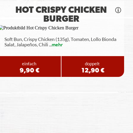
HOT CRISPY CHICKEN
BURGER
Soft Bun, Crispy Chicken (135g), Tomaten, Lollo Bionda
Salat, Jalapeños, Chili
...
mehr
einfach
doppelt
9,90 €
12,90 €