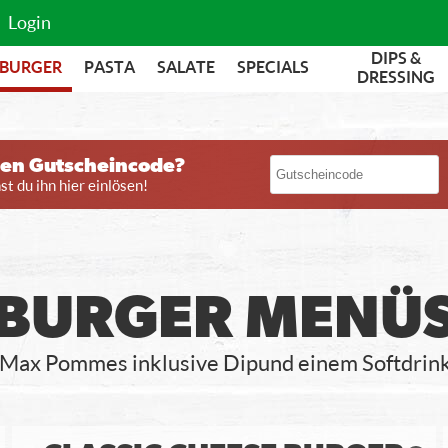
Login
DIPS &
BURGER
PASTA
SALATE
SPECIALS
DRESSING
nen Gutscheincode?
t du ihn hier einlösen!
BURGER MENÜ
 Max Pommes inklusive Dip und einem Softdrink