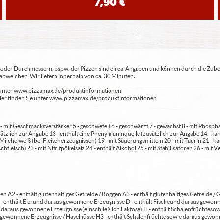
7,90 €
ren oder Durchmessern, bspw. der Pizzen sind circa-Angaben und können durch die Zuber
bweichen. Wir liefern innerhalb von ca. 30 Minuten.
ie unter www.pizzamax.de/produktinformationen
eller finden Sie unter www.pizzamax.de/produktinformationen
 4 - mit Geschmacksverstärker 5 - geschwefelt 6 - geschwärzt 7 - gewachst 8 - mit Phosph
usätzlich zur Angabe 13 - enthält eine Phenylalaninquelle (zusätzlich zur Angabe 14 -
t Milcheiweiß (bei Fleischerzeugnissen) 19 - mit Säuerungsmitteln 20 - mit Taurin 21 - 
chfleisch) 23 - mit Nitritpökelsalz 24 - enthält Alkohol 25 - mit Stabilisatoren 26 - mit 
en A2 - enthält glutenhaltiges Getreide / Roggen A3 - enthält glutenhaltiges Getreide / G
C - enthält Eier und daraus gewonnene Erzeugnisse D - enthält Fische und daraus gewon
daraus gewonnene Erzeugnisse (einschließlich Laktose) H - enthält Schalenfrüchte so
gewonnene Erzeugnisse / Haselnüsse H3 - enthält Schalenfrüchte sowie daraus gewonn