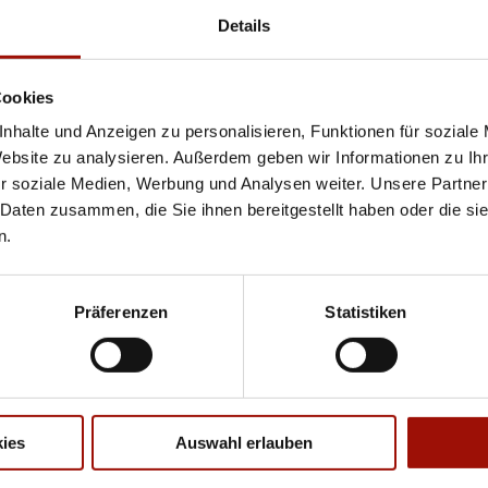
Details
CHICKEN NUGGETS
Cookies
nhalte und Anzeigen zu personalisieren, Funktionen für soziale
Paniertes Hähnchenfleisch (zerkleinert, geformt)
Website zu analysieren. Außerdem geben wir Informationen zu I
inklusive Dip nach Wahl
r soziale Medien, Werbung und Analysen weiter. Unsere Partner
 Daten zusammen, die Sie ihnen bereitgestellt haben oder die s
8er
16er
n.
6,99 €
12,99 €
Präferenzen
Statistiken
POMMES
Knusprige Pommes Frites inclusive Dip nach Wahl
ies
Auswahl erlauben