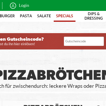
Login
DIPS &
BURGER
PASTA
SALATE
SPECIALS
DRESSING
nen Gutscheincode?
t du ihn hier einlösen!
PIZZABRÖTCHE
ach für zwischendurch: leckere Wraps oder Pizz