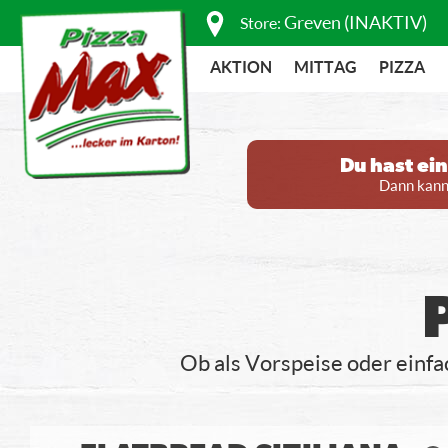
Greven (INAKTIV)
Store:
AKTION
MITTAG
PIZZA
Du hast ei
Dann kanns
Ob als Vorspeise oder einf