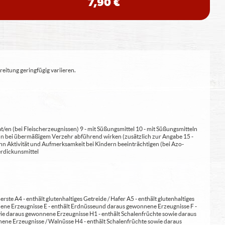
7,90 €
eitung geringfügig variieren.
at/en (bei Fleischerzeugnissen) 9 - mit Süßungsmittel 10 - mit Süßungsmitteln
 kann bei übermäßigem Verzehr abführend wirken (zusätzlich zur Angabe 15 -
kann Aktivität und Aufmerksamkeit bei Kindern beeinträchtigen (bei Azo-
Verdickunsmittel
erste A4 - enthält glutenhaltiges Getreide / Hafer A5 - enthält glutenhaltiges
nene Erzeugnisse E - enthält Erdnüsse und daraus gewonnene Erzeugnisse F -
wie daraus gewonnene Erzeugnisse H1 - enthält Schalenfrüchte sowie daraus
ene Erzeugnisse / Walnüsse H4 - enthält Schalenfrüchte sowie daraus