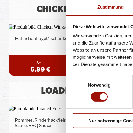
Zustimmung
CHICKEN WINGS
Diese Webseite verwendet 
Wir verwenden Cookies, um I
Hähnchenflügel/-schenkel inklusive Dip nach Wahl
und die Zugriffe auf unsere 
Website an unsere Partner fü
möglicherweise mit weiteren
6er
12er
der Dienste gesammelt habe
6,99 €
12,99 €
Einwilligungsauswahl
Notwendig
LOADED FRIES
Pommes, Rinderhackfleisch, Jalapeños, Chili Cheese
Nur notwendige Cook
Sauce, BBQ Sauce