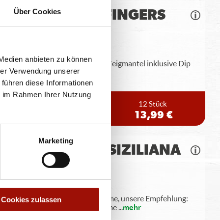
Über Cookies
CHICKEN FINGERS
 Medien anbieten zu können
Hähnchenbrustinnenfilets im Teigmantel inklusive Dip
hrer Verwendung unserer
nach Wahl
 führen diese Informationen
ie im Rahmen Ihrer Nutzung
6 Stück
12 Stück
7,49 €
13,99 €
Marketing
FLATBREAD SIZILIANA
Pizzateigecken, Knoblauchcreme, unsere Empfehlung:
Cookies zulassen
Siziliana Dip (aus Tomatencreme
...
mehr