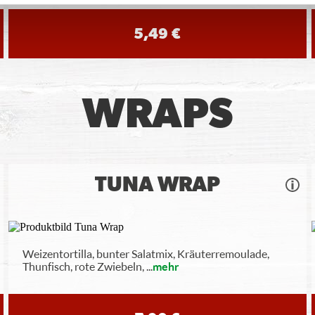
5,49 €
WRAPS
TUNA WRAP
Weizentortilla, bunter Salatmix, Kräuterremoulade,
Thunfisch, rote Zwiebeln,
...
mehr