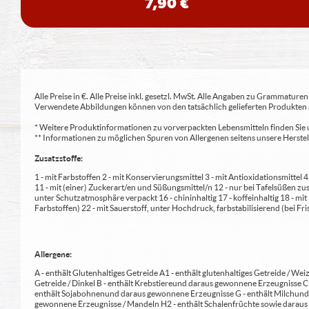
7,90 €
Alle Preise in €. Alle Preise inkl. gesetzl. MwSt. Alle Angaben zu Grammatu
Verwendete Abbildungen können von den tatsächlich gelieferten Produkten a
* Weitere Produktinformationen zu vorverpackten Lebensmitteln finden S
** Informationen zu möglichen Spuren von Allergenen seitens unsere Herst
Zusatzstoffe:
1 - mit Farbstoffen 2 - mit Konservierungsmittel 3 - mit Antioxidationsmittel
11 - mit (einer) Zuckerart/en und Süßungsmittel/n 12 - nur bei Tafelsüßen z
unter Schutzatmosphäre verpackt 16 - chininhaltig 17 - koffeinhaltig 18 - mi
Farbstoffen) 22 - mit Sauerstoff, unter Hochdruck, farbstabilisierend (bei Fris
Allergene:
A - enthält Glutenhaltiges Getreide A1 - enthält glutenhaltiges Getreide / Weiz
Getreide / Dinkel B - enthält Krebstiere und daraus gewonnene Erzeugnisse 
enthält Sojabohnen und daraus gewonnene Erzeugnisse G - enthält Milch und 
gewonnene Erzeugnisse / Mandeln H2 - enthält Schalenfrüchte sowie daraus 