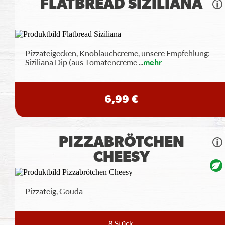
FLATBREAD SIZILIANA
Pizzateigecken, Knoblauchcreme, unsere Empfehlung:
Siziliana Dip (aus Tomatencreme
...
mehr
6,99 €
PIZZABRÖTCHEN
CHEESY
Pizzateig, Gouda
8 Stück