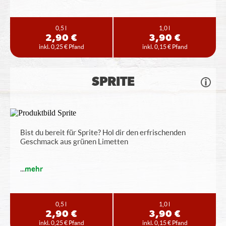
0,5 l
1,0 l
2,90 €
3,90 €
inkl. 0,25 € Pfand
inkl. 0,15 € Pfand
SPRITE
Bist du bereit für Sprite? Hol dir den erfrischenden
Geschmack aus grünen Limetten
...
mehr
0,5 l
1,0 l
2,90 €
3,90 €
inkl. 0,25 € Pfand
inkl. 0,15 € Pfand