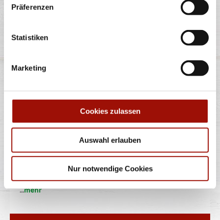
Präferenzen
...
mehr
Statistiken
0,5 l
2,90 €
Marketing
inkl. 0,25 € Pfand
MULTIVITAMIN 10
Cookies zulassen
FRUCHTSAFT
Auswahl erlauben
Niehoffs Vaihinger Multivitamin-10- Fruchtsaft: 100%
Fruchtgehalt, aus
Nur notwendige Cookies
...
mehr