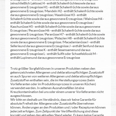
(einschließlich Laktose) H - enthält Schalenfrüchte sowie daraus
gewonnene Erzeugnisse H1 - enthält Schalenfrüchte sowie daraus
gewonnene Erzeugnisse / Mandeln H2 - enthält Schalenfrüchte sowie
daraus gewonnene Erzeugnisse / Haselnüsse H3 - enthält
Schalenfrüchte sowie daraus gewonnene Erzeugnisse / Walnüsse H4 -
enthält Schalenfrüchte sowie daraus gewonnene Erzeugnisse /
Kaschunüsse H5 - enthält Schalenfrüchte sowie daraus gewonnene
Erzeugnisse / Pecannüsse H6 - enthält Schalenfrüchte sowie daraus
gewonnene Erzeugnisse / Paranüsse H7 - enthält Schalenfrüchte sowie
daraus gewonnene Erzeugnisse / Pistazien H8 - enthält Schalenfrüchte
sowie daraus gewonnene Erzeugnisse / Macadamianüsse I - enthält
Sellerie und daraus gewonnene Erzeugnisse J - enthält Senf und daraus
gewonnene Erzeugnisse K - enthält Sesamsamen und daraus
gewonnene Erzeugnisse L - enthält Sulfit oder Schwefeldioxid M -
enthält Lupinen und daraus gewonnene Erzeugnisse
Trotz größter Sorgfalt können in unseren Produkten neben den
gekennzeichneten Allergenen und deklarationspflichtigen Zusatzstoff
en auch Spuren von weiteren Allergenen und deklarationspflichtigen
Zusatzstoff en enthalten sein, die im Herstellungsprozess (beim
Vorlieferanten oder im Produktionsprozess in unseren Küchen)
verwendet werden. In seltenen Ausnahmefällen ist eine
Kreuzkontamination bei uns oder einem unserer Vorlieferanten nicht
ausgeschlossen.
Wir bittn en deshalb um Verständnis, dass wir keine Garantie für
absolute Freiheit der Allergene oder Zusatzstoffe übernehmen
können. Änderungen an den Produkten und / oder Rezepturen können
jederzeit erfolgen. Zum Zeitpunkt der Veröffentlichung sind diese
korrekt und geben den aktuellen Stand wieder. Es kann keine Garantie