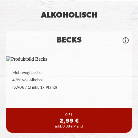
ALKOHOLISCH
BECKS
Mehrwegflasche
4,9% vol. Alkohol
(5,90€ / 1l inkl. 1x Pfand)
0,5 l
2,99 €
inkl. 0,08 € Pfand