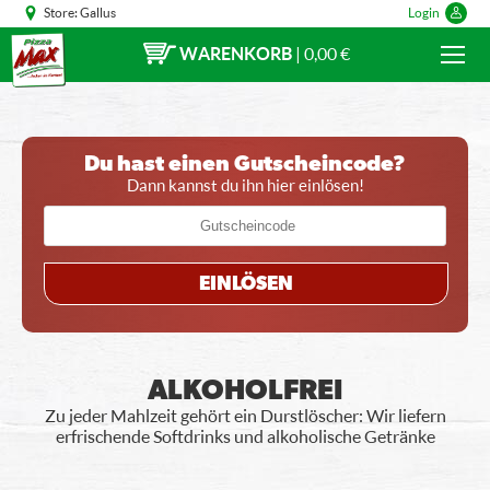
Store:
Gallus
Login
WARENKORB
|
0,00 €
Du hast einen Gutscheincode?
Dann kannst du ihn hier einlösen!
EINLÖSEN
ALKOHOLFREI
Zu jeder Mahlzeit gehört ein Durstlöscher: Wir liefern
erfrischende Softdrinks und alkoholische Getränke