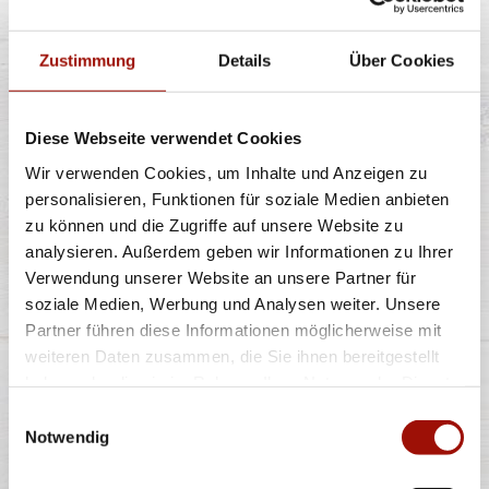
Zustimmung
Details
Über Cookies
Fuze Tea Schwarzer Tee Pfirsich ist eine
außergewöhnliche Fusion aus dem Guten des
Diese Webseite verwendet Cookies
...
mehr
Wir verwenden Cookies, um Inhalte und Anzeigen zu
personalisieren, Funktionen für soziale Medien anbieten
zu können und die Zugriffe auf unsere Website zu
0,4l
2,90 €
analysieren. Außerdem geben wir Informationen zu Ihrer
inkl. 0,25 € Pfand
Verwendung unserer Website an unsere Partner für
soziale Medien, Werbung und Analysen weiter. Unsere
Partner führen diese Informationen möglicherweise mit
VIO MEDIUM
weiteren Daten zusammen, die Sie ihnen bereitgestellt
haben oder die sie im Rahmen Ihrer Nutzung der Dienste
gesammelt haben.
Einwilligungsauswahl
Notwendig
ViO Medium, das Mineralwasser aus heimischer Quelle
in der Lüneburger Heide, ist