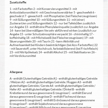
Zusatzstoffe:
1 - mit Farbstoffen 2 - mit Konservierungsmittel 3 - mit
Antioxidationsmittel 4 - mit Geschmacksverstärker 5 - geschwefelt 6 -
geschwärzt 7 - gewachst 8 - mit Phosphat/en (bei Fleischerzeugnissen)
9 - mit Süßungsmittel 10 - mit Süßungsmitteln 11 - mit (einer)
Zuckerart/en und Süßungsmittel/n 12 - nur bei Tafelsüßen zusätzlich
zur Angabe 13 - enthält eine Phenylalaninquelle (zusätzlich zur Angabe
14 - kann bei übermäßigem Verzehr abführend wirken (zusätzlich zur
Angabe 15 - unter Schutzatmosphäre verpackt 16 - chininhaltig 17 -
koffeinhaltig 18 - mit Milcheiweiß (bei Fleischerzeugnissen) 19 - mit
Säuerungsmitteln 20 - mit Taurin 21 - kann Aktivität und
Aufmerksamkeit bei Kindern beeinträchtigen (bei Azo-Farbstoffen) 22
- mit Sauerstoff, unter Hochdruck, farbstabilisierend (bei Frischfleisch)
23 - mit Nitritpökelsalz 24 - enthält Alkohol 25 - mit Stabilisatoren 26 -
mit Verdickunsmittel
Allergene:
A - enthält Glutenhaltiges Getreide A1 - enthält glutenhaltiges Getreide
/ Weizen A2 - enthält glutenhaltiges Getreide / Roggen A3 - enthält
glutenhaltiges Getreide / Gerste A4 - enthält glutenhaltiges Getreide /
Hafer A5 - enthält glutenhaltiges Getreide / Dinkel B - enthält
Krebstiere und daraus gewonnene Erzeugnisse C - enthält Eier und
daraus gewonnene Erzeugnisse D - enthält Fische und daraus
gewonnene Erzeugnisse E - enthält Erdnüsse und daraus gewonnene
Erzeugnisse F - enthält Sojabohnen und daraus gewonnene
Erzeugnisse G - enthält Milch und daraus gewonnene Erzeugnisse