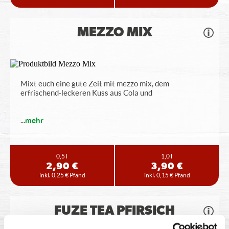
MEZZO MIX
Mixt euch eine gute Zeit mit mezzo mix, dem
erfrischend-leckeren Kuss aus Cola und
...
mehr
0,5 l
1,0 l
2,90 €
3,90 €
inkl. 0,25 € Pfand
inkl. 0,15 € Pfand
FUZE TEA PFIRSICH