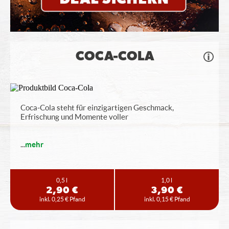
COCA-COLA
Coca-Cola steht für einzigartigen Geschmack,
Erfrischung und Momente voller
...
mehr
0,5 l
1,0 l
2,90 €
3,90 €
inkl. 0,25 € Pfand
inkl. 0,15 € Pfand