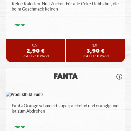
Keine Kalorien. Null Zucker. Für alle Coke Liebhaber, die
beim Geschmack keinen
...
mehr
0,5 l
1,0 l
2,90 €
3,90 €
inkl. 0,25 € Pfand
inkl. 0,15 € Pfand
FANTA
Fanta Orange schmeckt superprickelnd und orangig und
ist zum Abdrehen
...
mehr