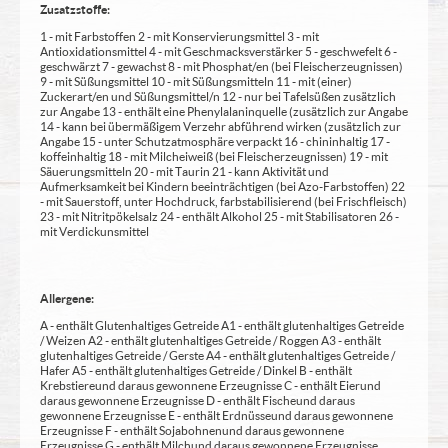
Zusatzstoffe:
1 - mit Farbstoffen 2 - mit Konservierungsmittel 3 - mit
Antioxidationsmittel 4 - mit Geschmacksverstärker 5 - geschwefelt 6 -
geschwärzt 7 - gewachst 8 - mit Phosphat/en (bei Fleischerzeugnissen)
9 - mit Süßungsmittel 10 - mit Süßungsmitteln 11 - mit (einer)
Zuckerart/en und Süßungsmittel/n 12 - nur bei Tafelsüßen zusätzlich
zur Angabe 13 - enthält eine Phenylalaninquelle (zusätzlich zur Angabe
14 - kann bei übermäßigem Verzehr abführend wirken (zusätzlich zur
Angabe 15 - unter Schutzatmosphäre verpackt 16 - chininhaltig 17 -
koffeinhaltig 18 - mit Milcheiweiß (bei Fleischerzeugnissen) 19 - mit
Säuerungsmitteln 20 - mit Taurin 21 - kann Aktivität und
Aufmerksamkeit bei Kindern beeinträchtigen (bei Azo-Farbstoffen) 22
- mit Sauerstoff, unter Hochdruck, farbstabilisierend (bei Frischfleisch)
23 - mit Nitritpökelsalz 24 - enthält Alkohol 25 - mit Stabilisatoren 26 -
mit Verdickunsmittel
Allergene:
A - enthält Glutenhaltiges Getreide A1 - enthält glutenhaltiges Getreide
/ Weizen A2 - enthält glutenhaltiges Getreide / Roggen A3 - enthält
glutenhaltiges Getreide / Gerste A4 - enthält glutenhaltiges Getreide /
Hafer A5 - enthält glutenhaltiges Getreide / Dinkel B - enthält
Krebstiere und daraus gewonnene Erzeugnisse C - enthält Eier und
daraus gewonnene Erzeugnisse D - enthält Fische und daraus
gewonnene Erzeugnisse E - enthält Erdnüsse und daraus gewonnene
Erzeugnisse F - enthält Sojabohnen und daraus gewonnene
Erzeugnisse G - enthält Milch und daraus gewonnene Erzeugnisse