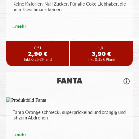
Keine Kalorien. Null Zucker. Für alle Coke Liebhaber, die
beim Geschmack keinen
...
mehr
0,5 l
1,0 l
2,90 €
3,90 €
inkl. 0,25 € Pfand
inkl. 0,15 € Pfand
FANTA
Fanta Orange schmeckt superprickelnd und orangig und
ist zum Abdrehen
...
mehr