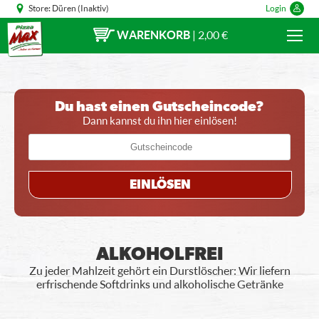
Store:
Düren (Inaktiv)
Login
WARENKORB
|
2,00 €
Du hast einen Gutscheincode?
Dann kannst du ihn hier einlösen!
EINLÖSEN
ALKOHOLFREI
Zu jeder Mahlzeit gehört ein Durstlöscher: Wir liefern
erfrischende Softdrinks und alkoholische Getränke