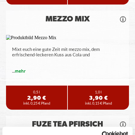
MEZZO MIX
Mixt euch eine gute Zeit mit mezzo mix, dem
erfrischend-leckeren Kuss aus Cola und
...
mehr
0,5 l
1,0 l
2,90 €
3,90 €
inkl. 0,25 € Pfand
inkl. 0,15 € Pfand
FUZE TEA PFIRSICH