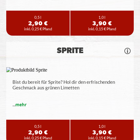
0,5 l
1,0 l
2,90 €
3,90 €
inkl. 0,25 € Pfand
inkl. 0,15 € Pfand
SPRITE
Bist du bereit für Sprite? Hol dir den erfrischenden
Geschmack aus grünen Limetten
...
mehr
0,5 l
1,0 l
2,90 €
3,90 €
inkl. 0,25 € Pfand
inkl. 0,15 € Pfand