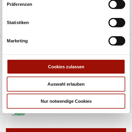
Präferenzen
...
mehr
Statistiken
0,5 l
2,90 €
Marketing
inkl. 0,25 € Pfand
MULTIVITAMIN 10
Cookies zulassen
FRUCHTSAFT
Auswahl erlauben
Niehoffs Vaihinger Multivitamin-10- Fruchtsaft: 100%
Fruchtgehalt, aus
Nur notwendige Cookies
...
mehr