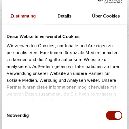
Zustimmung
Details
Über Cookies
Fuze Tea Schwarzer Tee Pfirsich ist eine
außergewöhnliche Fusion aus dem Guten des
Diese Webseite verwendet Cookies
...
mehr
Wir verwenden Cookies, um Inhalte und Anzeigen zu
personalisieren, Funktionen für soziale Medien anbieten
zu können und die Zugriffe auf unsere Website zu
0,4l
2,90 €
analysieren. Außerdem geben wir Informationen zu Ihrer
inkl. 0,25 € Pfand
Verwendung unserer Website an unsere Partner für
soziale Medien, Werbung und Analysen weiter. Unsere
Partner führen diese Informationen möglicherweise mit
VIO MEDIUM
weiteren Daten zusammen, die Sie ihnen bereitgestellt
haben oder die sie im Rahmen Ihrer Nutzung der Dienste
gesammelt haben.
Einwilligungsauswahl
Notwendig
ViO Medium, das Mineralwasser aus heimischer Quelle
in der Lüneburger Heide, ist