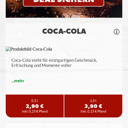
COCA-COLA
Coca-Cola steht für einzigartigen Geschmack,
Erfrischung und Momente voller
...
mehr
0,5 l
1,0 l
2,90 €
3,90 €
inkl. 0,25 € Pfand
inkl. 0,15 € Pfand