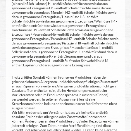
(einschließlich Laktose) H - enthält Schalenfrüchte sowie daraus
gewonnene Erzeugnisse H1 - enthält Schalenfrüchte sowie daraus
gewonnene Erzeugnisse / Mandeln H2 - enthält Schalenfrüchte sowie
daraus gewonnene Erzeugnisse / Haselnüsse H3 - enthält
Schalenfrüchte sowie daraus gewonnene Erzeugnisse / Walnüsse H4 -
enthält Schalenfrüchte sowie daraus gewonnene Erzeugnisse /
Kaschunüsse H5 - enthält Schalenfrüchte sowie daraus gewonnene
Erzeugnisse / Pecannüsse H6 - enthält Schalenfrüchte sowie daraus
gewonnene Erzeugnisse / Paranüsse H7 - enthält Schalenfrüchte sowie
daraus gewonnene Erzeugnisse / Pistazien H8 - enthält Schalenfrüchte
sowie daraus gewonnene Erzeugnisse / Macadamianüsse I - enthält
Sellerie und daraus gewonnene Erzeugnisse J - enthält Senf und daraus
gewonnene Erzeugnisse K - enthält Sesamsamen und daraus
gewonnene Erzeugnisse L - enthält Sulfit oder Schwefeldioxid M -
enthält Lupinen und daraus gewonnene Erzeugnisse
Trotz größter Sorgfalt können in unseren Produkten neben den
gekennzeichneten Allergenen und deklarationspflichtigen Zusatzstoff
en auch Spuren von weiteren Allergenen und deklarationspflichtigen
Zusatzstoff en enthalten sein, die im Herstellungsprozess (beim
Vorlieferanten oder im Produktionsprozess in unseren Küchen)
verwendet werden. In seltenen Ausnahmefällen ist eine
Kreuzkontamination bei uns oder einem unserer Vorlieferanten nicht
ausgeschlossen.
Wir bittn en deshalb um Verständnis, dass wir keine Garantie für
absolute Freiheit der Allergene oder Zusatzstoffe übernehmen
können. Änderungen an den Produkten und / oder Rezepturen können
jederzeit erfolgen. Zum Zeitpunkt der Veröffentlichung sind diese
korrekt und geben den aktuellen Stand wieder. Es kann keine Garantie