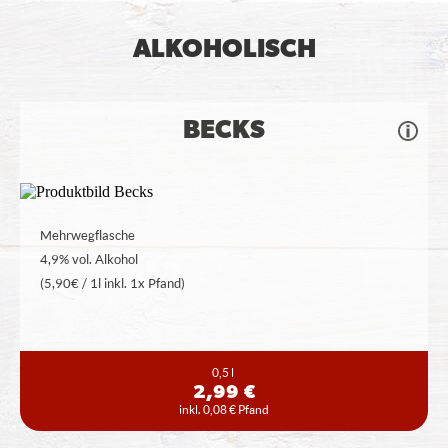
ALKOHOLISCH
BECKS
Mehrwegflasche
4,9% vol. Alkohol
(5,90€ / 1l inkl. 1x Pfand)
0,5 l
2,99 €
inkl. 0,08 € Pfand