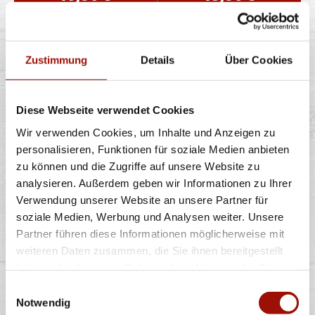
BBQ CHEESE BURGER
Zustimmung
Details
Über Cookies
Diese Webseite verwendet Cookies
Soft Bun, Homestyle Burger (125g) - 100% Rind, Bacon,
rote Zwiebeln, Lollo Bionda
...
mehr
Wir verwenden Cookies, um Inhalte und Anzeigen zu
personalisieren, Funktionen für soziale Medien anbieten
zu können und die Zugriffe auf unsere Website zu
einfach
doppelt
analysieren. Außerdem geben wir Informationen zu Ihrer
10,90 €
13,90 €
Verwendung unserer Website an unsere Partner für
soziale Medien, Werbung und Analysen weiter. Unsere
Partner führen diese Informationen möglicherweise mit
LOUISIANA BURGER
weiteren Daten zusammen, die Sie ihnen bereitgestellt
haben oder die sie im Rahmen Ihrer Nutzung der Dienste
gesammelt haben.
Einwilligungsauswahl
Notwendig
Soft Bun, Homestyle Burger (125g) - 100% Rind,