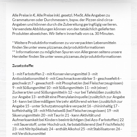
Alle Preise in €. Alle Preise inkl. gesetzl. MwSt. Alle Angaben zu
Grammaturen oder Durchmessern, bspw. der Pizzen sind circa-
Angaben und können durch die Zubereitung geringfügig variieren.
Verwendete Abbildungen können von den tatsächlich gelieferten
Produkten abweichen. Wir liefern innerhalb von ca. 30 Minuten.
* Weitere Produktinformationen zu vorverpackten Lebensmitteln
finden Sie unter www.pizzamax.de/produktinformationen
** Informationen zu möglichen Spuren von Allergenen seitens unsere
Hersteller finden Sie unter www.pizzamax.de/produktinformationen
Zusatzstoffe:
1 - mit Farbstoffen 2 - mit Konservierungsmittel 3 - mit
Antioxidationsmittel 4 - mit Geschmacksverstärker 5 - geschwefelt 6 -
geschwärzt 7 - gewachst 8 - mit Phosphat/en (bei Fleischerzeugnissen)
9 - mit Süßungsmittel 10 - mit Süßungsmitteln 11 - mit (einer)
Zuckerart/en und Süßungsmittel/n 12 - nur bei Tafelsüßen zusätzlich
zur Angabe 13 - enthält eine Phenylalaninquelle (zusätzlich zur Angabe
14 - kann bei übermäßigem Verzehr abführend wirken (zusätzlich zur
Angabe 15 - unter Schutzatmosphäre verpackt 16 - chininhaltig 17 -
koffeinhaltig 18 - mit Milcheiweiß (bei Fleischerzeugnissen) 19 - mit
Säuerungsmitteln 20 - mit Taurin 21 - kann Aktivität und
Aufmerksamkeit bei Kindern beeinträchtigen (bei Azo-Farbstoffen) 22
- mit Sauerstoff, unter Hochdruck, farbstabilisierend (bei Frischfleisch)
23 - mit Nitritpökelsalz 24 - enthält Alkohol 25 - mit Stabilisatoren 26 -
mit Verdickunsmittel