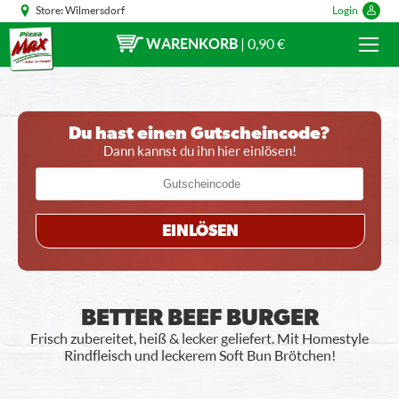
Store:
Wilmersdorf
Login
WARENKORB
|
0,90 €
Du hast einen Gutscheincode?
Dann kannst du ihn hier einlösen!
EINLÖSEN
BETTER BEEF BURGER
Frisch zubereitet, heiß & lecker geliefert. Mit Homestyle
Rindfleisch und leckerem Soft Bun Brötchen!