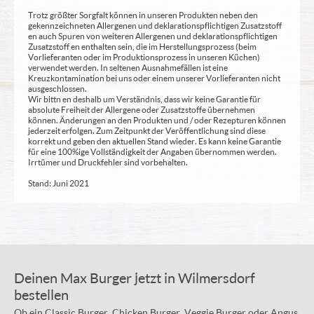
Trotz größter Sorgfalt können in unseren Produkten neben den
gekennzeichneten Allergenen und deklarationspflichtigen Zusatzstoff
en auch Spuren von weiteren Allergenen und deklarationspflichtigen
Zusatzstoff en enthalten sein, die im Herstellungsprozess (beim
Vorlieferanten oder im Produktionsprozess in unseren Küchen)
verwendet werden. In seltenen Ausnahmefällen ist eine
Kreuzkontamination bei uns oder einem unserer Vorlieferanten nicht
ausgeschlossen.
Wir bittn en deshalb um Verständnis, dass wir keine Garantie für
absolute Freiheit der Allergene oder Zusatzstoffe übernehmen
können. Änderungen an den Produkten und / oder Rezepturen können
jederzeit erfolgen. Zum Zeitpunkt der Veröffentlichung sind diese
korrekt und geben den aktuellen Stand wieder. Es kann keine Garantie
für eine 100%ige Vollständigkeit der Angaben übernommen werden.
Irrtümer und Druckfehler sind vorbehalten.
Stand: Juni 2021
Deinen Max Burger jetzt in Wilmersdorf
bestellen
Ob ein Classic Burger, Chicken Burger, Veggie Burger oder Angus