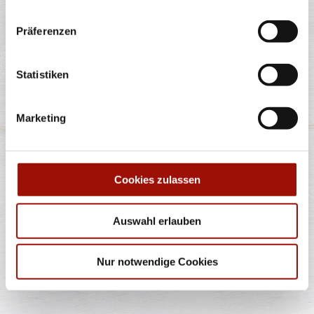
Tomaten, rote Zwiebeln, Lollo Bionda
...
mehr
Präferenzen
einfach
doppelt
10,90 €
13,90 €
Statistiken
OLDSCHOOL BURGER
Marketing
Cookies zulassen
Soft Bun, Homestyle Burger (125g) - 100% Rind,
Tomaten, Röstzwiebeln, Lollo Bionda
...
mehr
Auswahl erlauben
einfach
doppelt
9,90 €
12,90 €
Nur notwendige Cookies