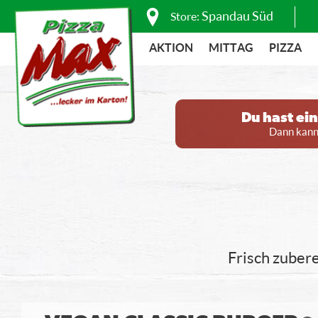
Spandau Süd
Store:
AKTION
MITTAG
PIZZA
Du hast ei
Dann kanns
Frisch zubere