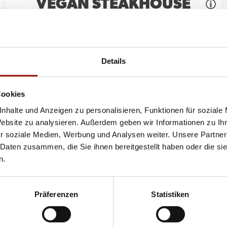
VEGAN STEAKHOUSE
BURGER
Soft Bun, veganer Blockhouse Burger (125g), Tomaten,
Details
Röstzwiebeln, Lollo Bionda
...
mehr
Cookies
einfach
doppelt
10,90 €
13,90 €
nhalte und Anzeigen zu personalisieren, Funktionen für soziale
Website zu analysieren. Außerdem geben wir Informationen zu I
r soziale Medien, Werbung und Analysen weiter. Unsere Partner
 Daten zusammen, die Sie ihnen bereitgestellt haben oder die s
n.
ren oder Durchmessern, bspw. der Pizzen sind circa-Angaben und können durch die Zuber
bweichen. Wir liefern innerhalb von ca. 30 Minuten.
ie unter www.pizzamax.de/produktinformationen
Präferenzen
Statistiken
eller finden Sie unter www.pizzamax.de/produktinformationen