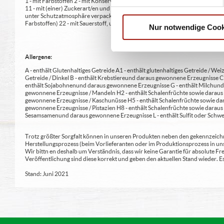
1 - mit Farbstoffen 2 - mit Konservierungsmittel 3 - mit Antioxidationsmittel
11 - mit (einer) Zuckerart/en und Süßungsmittel/n 12 - nur bei Tafelsüßen z
unter Schutzatmosphäre verpackt 16 - chininhaltig 17 - koffeinhaltig 18 - mi
Farbstoffen) 22 - mit Sauerstoff, unter Hochdruck, farbstabilisierend (bei Fris
Nur notwendige Cook
Allergene:
A - enthält Glutenhaltiges Getreide A1 - enthält glutenhaltiges Getreide / Weiz
Getreide / Dinkel B - enthält Krebstiere und daraus gewonnene Erzeugnisse 
enthält Sojabohnen und daraus gewonnene Erzeugnisse G - enthält Milch und 
gewonnene Erzeugnisse / Mandeln H2 - enthält Schalenfrüchte sowie daraus 
gewonnene Erzeugnisse / Kaschunüsse H5 - enthält Schalenfrüchte sowie dar
gewonnene Erzeugnisse / Pistazien H8 - enthält Schalenfrüchte sowie daraus
Sesamsamen und daraus gewonnene Erzeugnisse L - enthält Sulfit oder Schwe
Trotz größter Sorgfalt können in unseren Produkten neben den gekennzeichne
Herstellungsprozess (beim Vorlieferanten oder im Produktionsprozess in un
Wir bittn en deshalb um Verständnis, dass wir keine Garantie für absolute 
Veröffentlichung sind diese korrekt und geben den aktuellen Stand wieder.
Stand: Juni 2021