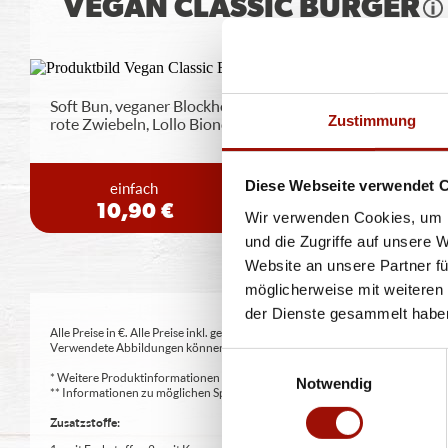
VEGAN CLASSIC BURGER
Soft Bun, veganer Blockhouse Burger (125g), Tomaten,
Zustimmung
rote Zwiebeln, Lollo Bionda
...
mehr
Diese Webseite verwendet 
einfach
doppelt
10,90 €
13,90 €
Wir verwenden Cookies, um I
und die Zugriffe auf unsere 
Website an unsere Partner fü
möglicherweise mit weiteren
der Dienste gesammelt habe
Alle Preise in €. Alle Preise inkl. gesetzl. MwSt. Alle Angaben zu Grammatu
Verwendete Abbildungen können von den tatsächlich gelieferten Produkten a
Einwilligungsauswahl
* Weitere Produktinformationen zu vorverpackten Lebensmitteln finden S
Notwendig
** Informationen zu möglichen Spuren von Allergenen seitens unsere Herst
Zusatzstoffe: