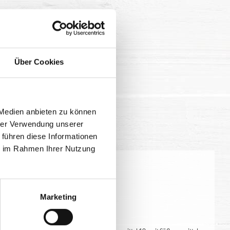
Über Cookies
 Medien anbieten zu können
hrer Verwendung unserer
 führen diese Informationen
ie im Rahmen Ihrer Nutzung
eitung geringfügig variieren.
Marketing