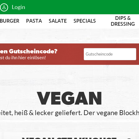
Login
DIPS &
BURGER
PASTA
SALATE
SPECIALS
DRESSING
nen Gutscheincode?
t du ihn hier einlösen!
VEGAN
itet, heiß & lecker geliefert. Der vegane Bloc