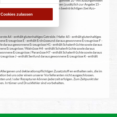
at/en (bei Fleischerzeugnissen) 9 - mit Süßungsmittel 10 - mit Süßungsmitteln
 kann bei übermäßigem Verzehr abführend wirken (zusätzlich zur Angabe 15 -
kann Aktivität und Aufmerksamkeit bei Kindern beeinträchtigen (bei Azo-
Verdickunsmittel
Cookies zulassen
erste A4 - enthält glutenhaltiges Getreide / Hafer A5 - enthält glutenhaltiges
nene Erzeugnisse E - enthält Erdnüsse und daraus gewonnene Erzeugnisse F -
wie daraus gewonnene Erzeugnisse H1 - enthält Schalenfrüchte sowie daraus
ene Erzeugnisse / Walnüsse H4 - enthält Schalenfrüchte sowie daraus
wonnene Erzeugnisse / Paranüsse H7 - enthält Schalenfrüchte sowie daraus
zeugnisse J - enthält Senf und daraus gewonnene Erzeugnisse K - enthält
lergenen und deklarationspflichtigen Zusatzstoff en enthalten sein, die im
ion bei uns oder einem unserer Vorlieferanten nicht ausgeschlossen.
kten und / oder Rezepturen können jederzeit erfolgen. Zum Zeitpunkt der
en. Irrtümer und Druckfehler sind vorbehalten.