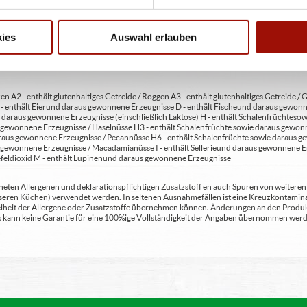
 4 - mit Geschmacksverstärker 5 - geschwefelt 6 - geschwärzt 7 - gewachst 8 - mit Phosph
usätzlich zur Angabe 13 - enthält eine Phenylalaninquelle (zusätzlich zur Angabe 14 -
t Milcheiweiß (bei Fleischerzeugnissen) 19 - mit Säuerungsmitteln 20 - mit Taurin 21 - 
chfleisch) 23 - mit Nitritpökelsalz 24 - enthält Alkohol 25 - mit Stabilisatoren 26 - mit 
ies
Auswahl erlauben
en A2 - enthält glutenhaltiges Getreide / Roggen A3 - enthält glutenhaltiges Getreide / G
C - enthält Eier und daraus gewonnene Erzeugnisse D - enthält Fische und daraus gewon
daraus gewonnene Erzeugnisse (einschließlich Laktose) H - enthält Schalenfrüchte so
gewonnene Erzeugnisse / Haselnüsse H3 - enthält Schalenfrüchte sowie daraus gewonn
aus gewonnene Erzeugnisse / Pecannüsse H6 - enthält Schalenfrüchte sowie daraus ge
 gewonnene Erzeugnisse / Macadamianüsse I - enthält Sellerie und daraus gewonnene Er
feldioxid M - enthält Lupinen und daraus gewonnene Erzeugnisse
ten Allergenen und deklarationspflichtigen Zusatzstoff en auch Spuren von weiteren Al
seren Küchen) verwendet werden. In seltenen Ausnahmefällen ist eine Kreuzkontaminat
Freiheit der Allergene oder Zusatzstoffe übernehmen können. Änderungen an den Produ
 Es kann keine Garantie für eine 100%ige Vollständigkeit der Angaben übernommen werd