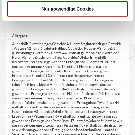
Aufmerksamkeit bei Kindern beeinträchtigen (bei Azo-Farbstoffen) 22
- mit Sauerstoff, unter Hochdruck, farbstabilisierend (bei Frischfleisch)
Nur notwendige Cookies
23 - mit Nitritpökelsalz 24 - enthält Alkohol 25 - mit Stabilisatoren 26 -
mit Verdickunsmittel
Allergene:
A - enthält Glutenhaltiges Getreide A1 - enthält glutenhaltiges Getreide
/ Weizen A2 - enthält glutenhaltiges Getreide / Roggen A3 - enthält
glutenhaltiges Getreide / Gerste A4 - enthält glutenhaltiges Getreide /
Hafer A5 - enthält glutenhaltiges Getreide / Dinkel B - enthält
Krebstiere und daraus gewonnene Erzeugnisse C - enthält Eier und
daraus gewonnene Erzeugnisse D - enthält Fische und daraus
gewonnene Erzeugnisse E - enthält Erdnüsse und daraus gewonnene
Erzeugnisse F - enthält Sojabohnen und daraus gewonnene
Erzeugnisse G - enthält Milch und daraus gewonnene Erzeugnisse
(einschließlich Laktose) H - enthält Schalenfrüchte sowie daraus
gewonnene Erzeugnisse H1 - enthält Schalenfrüchte sowie daraus
gewonnene Erzeugnisse / Mandeln H2 - enthält Schalenfrüchte sowie
daraus gewonnene Erzeugnisse / Haselnüsse H3 - enthält
Schalenfrüchte sowie daraus gewonnene Erzeugnisse / Walnüsse H4 -
enthält Schalenfrüchte sowie daraus gewonnene Erzeugnisse /
Kaschunüsse H5 - enthält Schalenfrüchte sowie daraus gewonnene
Erzeugnisse / Pecannüsse H6 - enthält Schalenfrüchte sowie daraus
gewonnene Erzeugnisse / Paranüsse H7 - enthält Schalenfrüchte sowie
daraus gewonnene Erzeugnisse / Pistazien H8 - enthält Schalenfrüchte
sowie daraus gewonnene Erzeugnisse / Macadamianüsse I - enthält
Sellerie und daraus gewonnene Erzeugnisse J - enthält Senf und daraus