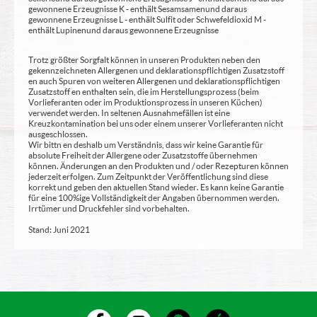
gewonnene Erzeugnisse K - enthält Sesamsamen und daraus
gewonnene Erzeugnisse L - enthält Sulfit oder Schwefeldioxid M -
enthält Lupinen und daraus gewonnene Erzeugnisse
Trotz größter Sorgfalt können in unseren Produkten neben den
gekennzeichneten Allergenen und deklarationspflichtigen Zusatzstoff
en auch Spuren von weiteren Allergenen und deklarationspflichtigen
Zusatzstoff en enthalten sein, die im Herstellungsprozess (beim
Vorlieferanten oder im Produktionsprozess in unseren Küchen)
verwendet werden. In seltenen Ausnahmefällen ist eine
Kreuzkontamination bei uns oder einem unserer Vorlieferanten nicht
ausgeschlossen.
Wir bittn en deshalb um Verständnis, dass wir keine Garantie für
absolute Freiheit der Allergene oder Zusatzstoffe übernehmen
können. Änderungen an den Produkten und / oder Rezepturen können
jederzeit erfolgen. Zum Zeitpunkt der Veröffentlichung sind diese
korrekt und geben den aktuellen Stand wieder. Es kann keine Garantie
für eine 100%ige Vollständigkeit der Angaben übernommen werden.
Irrtümer und Druckfehler sind vorbehalten.
Stand: Juni 2021