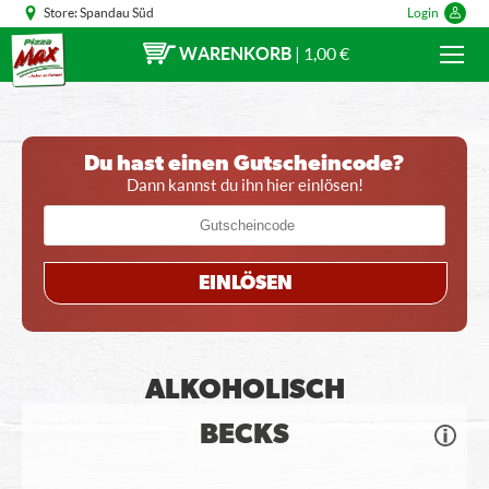
Store:
Spandau Süd
Login
WARENKORB
|
1,00 €
Du hast einen Gutscheincode?
Dann kannst du ihn hier einlösen!
EINLÖSEN
ALKOHOLISCH
BECKS