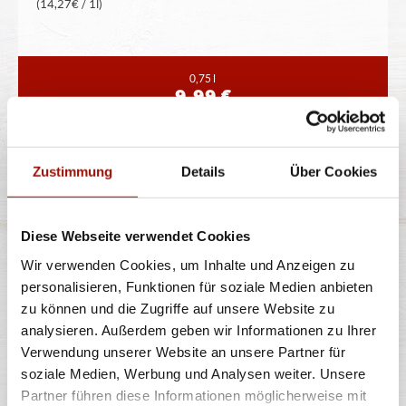
(14,27€ / 1l)
0,75 l
9,99 €
CHIANTI
Zustimmung
Details
Über Cookies
Diese Webseite verwendet Cookies
Flasche pfandfrei
Wir verwenden Cookies, um Inhalte und Anzeigen zu
12% vol. Alkohol
personalisieren, Funktionen für soziale Medien anbieten
(14,27€ / 1l)
zu können und die Zugriffe auf unsere Website zu
analysieren. Außerdem geben wir Informationen zu Ihrer
Verwendung unserer Website an unsere Partner für
soziale Medien, Werbung und Analysen weiter. Unsere
0,75 l
9,99 €
Partner führen diese Informationen möglicherweise mit