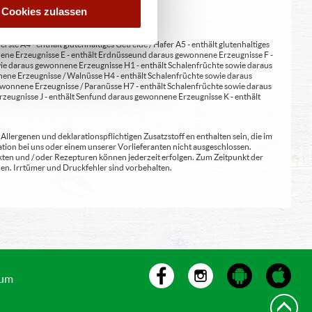
Cookies zulassen
erste A4 - enthält glutenhaltiges Getreide / Hafer A5 - enthält glutenhaltiges
nene Erzeugnisse E - enthält Erdnüsse und daraus gewonnene Erzeugnisse F -
wie daraus gewonnene Erzeugnisse H1 - enthält Schalenfrüchte sowie daraus
ene Erzeugnisse / Walnüsse H4 - enthält Schalenfrüchte sowie daraus
wonnene Erzeugnisse / Paranüsse H7 - enthält Schalenfrüchte sowie daraus
zeugnisse J - enthält Senf und daraus gewonnene Erzeugnisse K - enthält
lergenen und deklarationspflichtigen Zusatzstoff en enthalten sein, die im
ion bei uns oder einem unserer Vorlieferanten nicht ausgeschlossen.
kten und / oder Rezepturen können jederzeit erfolgen. Zum Zeitpunkt der
en. Irrtümer und Druckfehler sind vorbehalten.
sum