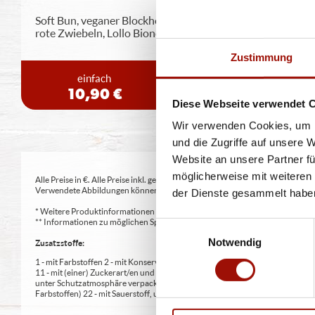
Soft Bun, veganer Blockhouse Burger (125g), Tomaten,
rote Zwiebeln, Lollo Bionda
...
mehr
Zustimmung
einfach
doppelt
10,90 €
13,90 €
Diese Webseite verwendet 
Wir verwenden Cookies, um I
und die Zugriffe auf unsere 
Website an unsere Partner fü
möglicherweise mit weiteren
Alle Preise in €. Alle Preise inkl. gesetzl. MwSt. Alle Angaben zu Grammatu
Verwendete Abbildungen können von den tatsächlich gelieferten Produkten a
der Dienste gesammelt habe
* Weitere Produktinformationen zu vorverpackten Lebensmitteln finden S
** Informationen zu möglichen Spuren von Allergenen seitens unsere Herst
Einwilligungsauswahl
Notwendig
Zusatzstoffe:
1 - mit Farbstoffen 2 - mit Konservierungsmittel 3 - mit Antioxidationsmittel
11 - mit (einer) Zuckerart/en und Süßungsmittel/n 12 - nur bei Tafelsüßen z
unter Schutzatmosphäre verpackt 16 - chininhaltig 17 - koffeinhaltig 18 - mi
Farbstoffen) 22 - mit Sauerstoff, unter Hochdruck, farbstabilisierend (bei Fris