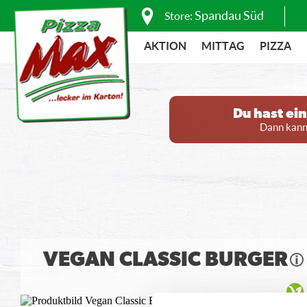
Spandau Süd
Store:
AKTION
MITTAG
PIZZA
Du hast ei
Dann kanns
VEGAN CLASSIC BURGER