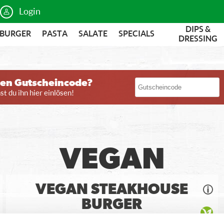
Login
DIPS &
BURGER
PASTA
SALATE
SPECIALS
DRESSING
nen Gutscheincode?
t du ihn hier einlösen!
VEGAN
VEGAN STEAKHOUSE
BURGER