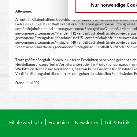
Nur notwendige Cook
Allergene:
A - enthält Glutenhaltiges Getreide A1 - enthält glutenhaltiges Getreide / Weiz
Getreide / Dinkel B - enthält Krebstiere und daraus gewonnene Erzeugnisse 
enthält Sojabohnen und daraus gewonnene Erzeugnisse G - enthält Milch und 
gewonnene Erzeugnisse / Mandeln H2 - enthält Schalenfrüchte sowie daraus 
gewonnene Erzeugnisse / Kaschunüsse H5 - enthält Schalenfrüchte sowie dar
gewonnene Erzeugnisse / Pistazien H8 - enthält Schalenfrüchte sowie daraus
Sesamsamen und daraus gewonnene Erzeugnisse L - enthält Sulfit oder Schwe
Trotz größter Sorgfalt können in unseren Produkten neben den gekennzeichne
Herstellungsprozess (beim Vorlieferanten oder im Produktionsprozess in un
Wir bittn en deshalb um Verständnis, dass wir keine Garantie für absolute 
Veröffentlichung sind diese korrekt und geben den aktuellen Stand wieder.
Stand: Juni 2021
Filiale wechseln
Franchise
Newsletter
Lob & Kritik