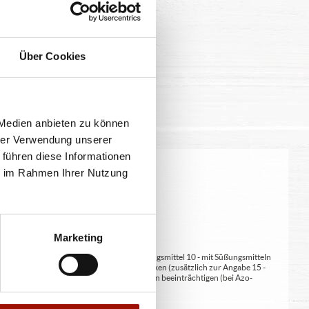
Über Cookies
 Medien anbieten zu können
hrer Verwendung unserer
 führen diese Informationen
ie im Rahmen Ihrer Nutzung
eitung geringfügig variieren.
Marketing
at/en (bei Fleischerzeugnissen) 9 - mit Süßungsmittel 10 - mit Süßungsmitteln
 kann bei übermäßigem Verzehr abführend wirken (zusätzlich zur Angabe 15 -
kann Aktivität und Aufmerksamkeit bei Kindern beeinträchtigen (bei Azo-
Verdickunsmittel