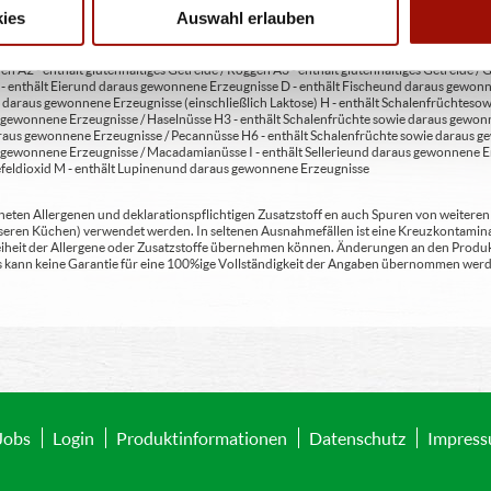
ies
Auswahl erlauben
en A2 - enthält glutenhaltiges Getreide / Roggen A3 - enthält glutenhaltiges Getreide / G
C - enthält Eier und daraus gewonnene Erzeugnisse D - enthält Fische und daraus gewon
daraus gewonnene Erzeugnisse (einschließlich Laktose) H - enthält Schalenfrüchte so
gewonnene Erzeugnisse / Haselnüsse H3 - enthält Schalenfrüchte sowie daraus gewonn
aus gewonnene Erzeugnisse / Pecannüsse H6 - enthält Schalenfrüchte sowie daraus ge
 gewonnene Erzeugnisse / Macadamianüsse I - enthält Sellerie und daraus gewonnene Er
feldioxid M - enthält Lupinen und daraus gewonnene Erzeugnisse
ten Allergenen und deklarationspflichtigen Zusatzstoff en auch Spuren von weiteren Al
seren Küchen) verwendet werden. In seltenen Ausnahmefällen ist eine Kreuzkontaminat
Freiheit der Allergene oder Zusatzstoffe übernehmen können. Änderungen an den Produ
 Es kann keine Garantie für eine 100%ige Vollständigkeit der Angaben übernommen werd
Jobs
Login
Produktinformationen
Datenschutz
Impres