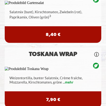
Salatmix (bunt), Kirschtomaten, Zwiebeln (rot),
3
Paprikamix, Oliven (grün)
8,40 €
TOSKANA WRAP
Weizentortilla, bunter Salatmix, Crème fraîche,
Mozzarella, Kirschtomaten, grüne
...
mehr
7,90 €