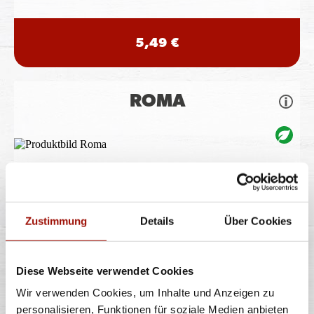
5,49 €
ROMA
Spaghetti oder Penne, Käsesahnesauce, Basilikumpesto,
Rucola, Kirschtomaten, Gran
...
mehr
Zustimmung
Details
Über Cookies
11,40 €
Diese Webseite verwendet Cookies
TRÜFFEL
Wir verwenden Cookies, um Inhalte und Anzeigen zu
personalisieren, Funktionen für soziale Medien anbieten