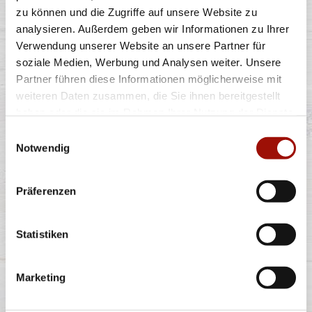
zu können und die Zugriffe auf unsere Website zu
analysieren. Außerdem geben wir Informationen zu Ihrer
Verwendung unserer Website an unsere Partner für
Spaghetti oder Penne, Käsesahnesauce, Champignons,
Gran Moravia (Hartkäse),
...
mehr
soziale Medien, Werbung und Analysen weiter. Unsere
Partner führen diese Informationen möglicherweise mit
weiteren Daten zusammen, die Sie ihnen bereitgestellt
haben oder die sie im Rahmen Ihrer Nutzung der Dienste
12,40 €
gesammelt haben.
Einwilligungsauswahl
Notwendig
PIZZABRÖTCHEN CHEESY
Präferenzen
Statistiken
Pizzateig, Gouda
Marketing
8 Stück
5,99 €