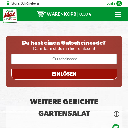
Store:
Schöneberg
Login
WARENKORB
|
0,00 €
Du hast einen Gutscheincode?
Dann kannst du ihn hier einlösen!
EINLÖSEN
WEITERE GERICHTE
GARTENSALAT