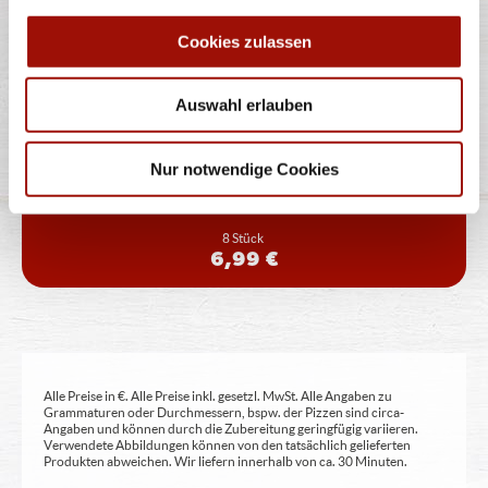
Cookies zulassen
PIZZABRÖTCHEN CHEESY
VEGGIE
Auswahl erlauben
Pizzateig, Spinat, Hirtenkäse, Gouda
Nur notwendige Cookies
8 Stück
6,99 €
Alle Preise in €. Alle Preise inkl. gesetzl. MwSt. Alle Angaben zu
Grammaturen oder Durchmessern, bspw. der Pizzen sind circa-
Angaben und können durch die Zubereitung geringfügig variieren.
Verwendete Abbildungen können von den tatsächlich gelieferten
Produkten abweichen. Wir liefern innerhalb von ca. 30 Minuten.