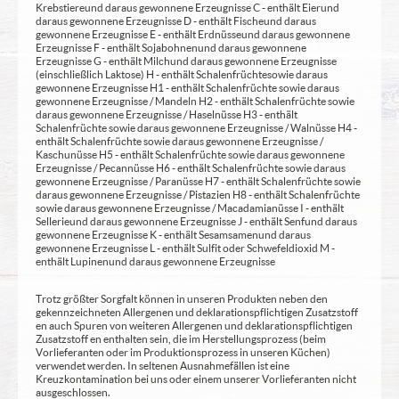
Krebstiere und daraus gewonnene Erzeugnisse C - enthält Eier und
daraus gewonnene Erzeugnisse D - enthält Fische und daraus
gewonnene Erzeugnisse E - enthält Erdnüsse und daraus gewonnene
Erzeugnisse F - enthält Sojabohnen und daraus gewonnene
Erzeugnisse G - enthält Milch und daraus gewonnene Erzeugnisse
(einschließlich Laktose) H - enthält Schalenfrüchte sowie daraus
gewonnene Erzeugnisse H1 - enthält Schalenfrüchte sowie daraus
gewonnene Erzeugnisse / Mandeln H2 - enthält Schalenfrüchte sowie
daraus gewonnene Erzeugnisse / Haselnüsse H3 - enthält
Schalenfrüchte sowie daraus gewonnene Erzeugnisse / Walnüsse H4 -
enthält Schalenfrüchte sowie daraus gewonnene Erzeugnisse /
Kaschunüsse H5 - enthält Schalenfrüchte sowie daraus gewonnene
Erzeugnisse / Pecannüsse H6 - enthält Schalenfrüchte sowie daraus
gewonnene Erzeugnisse / Paranüsse H7 - enthält Schalenfrüchte sowie
daraus gewonnene Erzeugnisse / Pistazien H8 - enthält Schalenfrüchte
sowie daraus gewonnene Erzeugnisse / Macadamianüsse I - enthält
Sellerie und daraus gewonnene Erzeugnisse J - enthält Senf und daraus
gewonnene Erzeugnisse K - enthält Sesamsamen und daraus
gewonnene Erzeugnisse L - enthält Sulfit oder Schwefeldioxid M -
enthält Lupinen und daraus gewonnene Erzeugnisse
Trotz größter Sorgfalt können in unseren Produkten neben den
gekennzeichneten Allergenen und deklarationspflichtigen Zusatzstoff
en auch Spuren von weiteren Allergenen und deklarationspflichtigen
Zusatzstoff en enthalten sein, die im Herstellungsprozess (beim
Vorlieferanten oder im Produktionsprozess in unseren Küchen)
verwendet werden. In seltenen Ausnahmefällen ist eine
Kreuzkontamination bei uns oder einem unserer Vorlieferanten nicht
ausgeschlossen.