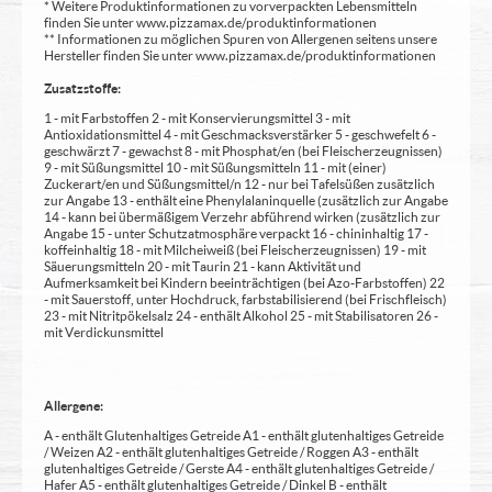
* Weitere Produktinformationen zu vorverpackten Lebensmitteln
finden Sie unter www.pizzamax.de/produktinformationen
** Informationen zu möglichen Spuren von Allergenen seitens unsere
Hersteller finden Sie unter www.pizzamax.de/produktinformationen
Zusatzstoffe:
1 - mit Farbstoffen 2 - mit Konservierungsmittel 3 - mit
Antioxidationsmittel 4 - mit Geschmacksverstärker 5 - geschwefelt 6 -
geschwärzt 7 - gewachst 8 - mit Phosphat/en (bei Fleischerzeugnissen)
9 - mit Süßungsmittel 10 - mit Süßungsmitteln 11 - mit (einer)
Zuckerart/en und Süßungsmittel/n 12 - nur bei Tafelsüßen zusätzlich
zur Angabe 13 - enthält eine Phenylalaninquelle (zusätzlich zur Angabe
14 - kann bei übermäßigem Verzehr abführend wirken (zusätzlich zur
Angabe 15 - unter Schutzatmosphäre verpackt 16 - chininhaltig 17 -
koffeinhaltig 18 - mit Milcheiweiß (bei Fleischerzeugnissen) 19 - mit
Säuerungsmitteln 20 - mit Taurin 21 - kann Aktivität und
Aufmerksamkeit bei Kindern beeinträchtigen (bei Azo-Farbstoffen) 22
- mit Sauerstoff, unter Hochdruck, farbstabilisierend (bei Frischfleisch)
23 - mit Nitritpökelsalz 24 - enthält Alkohol 25 - mit Stabilisatoren 26 -
mit Verdickunsmittel
Allergene:
A - enthält Glutenhaltiges Getreide A1 - enthält glutenhaltiges Getreide
/ Weizen A2 - enthält glutenhaltiges Getreide / Roggen A3 - enthält
glutenhaltiges Getreide / Gerste A4 - enthält glutenhaltiges Getreide /
Hafer A5 - enthält glutenhaltiges Getreide / Dinkel B - enthält