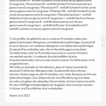
Kaschunüsse H5 - enthält Schalenfrüchte sowie daraus gewonnene
Erzeugnisse / Pecannüsse H6 - enthält Schalenfrüchte sowie daraus
gewonnene Erzeugnisse / Paranüsse H7 - enthält Schalenfrüchte sowie
daraus gewonnene Erzeugnisse / Pistazien H8 - enthält Schalenfrüchte
sowie daraus gewonnene Erzeugnisse / Macadamianüsse I - enthält
Sellerie und daraus gewonnene Erzeugnisse J - enthält Senf und daraus
gewonnene Erzeugnisse K - enthält Sesamsamen und daraus
gewonnene Erzeugnisse L - enthält Sulfit oder Schwefeldioxid M -
enthält Lupinen und daraus gewonnene Erzeugnisse
Trotz größter Sorgfalt können in unseren Produkten neben den
gekennzeichneten Allergenen und deklarationspflichtigen Zusatzstoff
en auch Spuren von weiteren Allergenen und deklarationspflichtigen
Zusatzstoff en enthalten sein, die im Herstellungsprozess (beim
Vorlieferanten oder im Produktionsprozess in unseren Küchen)
verwendet werden. In seltenen Ausnahmefällen ist eine
Kreuzkontamination bei uns oder einem unserer Vorlieferanten nicht
ausgeschlossen.
Wir bittn en deshalb um Verständnis, dass wir keine Garantie für
absolute Freiheit der Allergene oder Zusatzstoffe übernehmen
können. Änderungen an den Produkten und / oder Rezepturen können
jederzeit erfolgen. Zum Zeitpunkt der Veröffentlichung sind diese
korrekt und geben den aktuellen Stand wieder. Es kann keine Garantie
für eine 100%ige Vollständigkeit der Angaben übernommen werden.
Irrtümer und Druckfehler sind vorbehalten.
Stand: Juni 2021