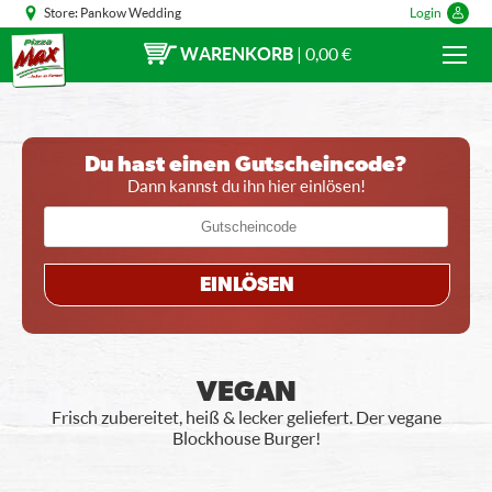
Store:
Pankow Wedding
Login
WARENKORB
|
0,00 €
Du hast einen Gutscheincode?
Dann kannst du ihn hier einlösen!
EINLÖSEN
VEGAN
Frisch zubereitet, heiß & lecker geliefert. Der vegane
Blockhouse Burger!