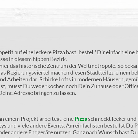
tit auf eine leckere Pizza hast, bestell' Dir einfach eine
esse in diesem hippen Bezirk.
ich hier das historische Zentrum der Weltmetropole. So b
s Regierungsviertel machen diesen Stadtteil zu einem belie
und Arbeiten dar. Schicke Lofts in modernen Häusern, ge
t, musst Du weder kochen noch Dein Zuhause oder Office v
Deine Adresse bringen zu lassen.
an einem Projekt arbeitest, eine
Pizza
schmeckt lecker und l
Partys und viele andere Events. Am einfachsten bestellst D
 oder andere Endgeräte nutzen. Ganz nach Wunsch hast Du d