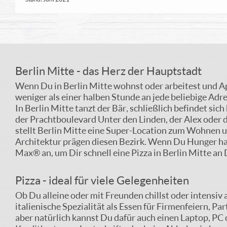
Berlin Mitte - das Herz der Hauptstadt
Wenn Du in Berlin Mitte wohnst oder arbeitest und Appe
weniger als einer halben Stunde an jede beliebige Adr
In Berlin Mitte tanzt der Bär, schließlich befindet s
der Prachtboulevard Unter den Linden, der Alex oder da
stellt Berlin Mitte eine Super-Location zum Wohnen 
Architektur prägen diesen Bezirk. Wenn Du Hunger has
Max® an, um Dir schnell eine Pizza in Berlin Mitte an 
Pizza - ideal für viele Gelegenheiten
Ob Du alleine oder mit Freunden chillst oder intensiv 
italienische Spezialität als Essen für Firmenfeiern, 
aber natürlich kannst Du dafür auch einen Laptop, PC