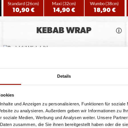
Standard
(26cm)
Maxi
(32cm)
Wumbo
(38cm)
10,90 €
14,90 €
18,90 €
KEBAB WRAP
Weizentortilla, Knoblauchsauce, Chicken-Kebab, rote
Zwiebeln, Kirschtomaten,
...
mehr
Details
6,90 €
Cookies
nhalte und Anzeigen zu personalisieren, Funktionen für soziale
Website zu analysieren. Außerdem geben wir Informationen zu I
r soziale Medien, Werbung und Analysen weiter. Unsere Partner
ren oder Durchmessern, bspw. der Pizzen sind circa-Angaben und können durch die Zuber
 Daten zusammen, die Sie ihnen bereitgestellt haben oder die s
bweichen. Wir liefern innerhalb von ca. 30 Minuten.