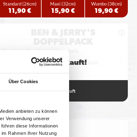
Standard
(26cm)
Maxi
(32cm)
Wumbo
(38cm)
11,90 €
15,90 €
19,90 €
BEN & JERRY'S
DOPPELPACK
Ausverkauft!
Bestelle zwei Ben & Jerrys Pints Deiner Wahl
Über Cookies
2x465ml
12,99 €
 Medien anbieten zu können
hrer Verwendung unserer
 führen diese Informationen
eitung geringfügig variieren.
ie im Rahmen Ihrer Nutzung