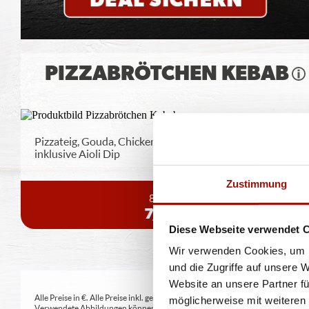
PIZZABRÖTCHEN KEBAB
Pizzateig, Gouda, Chicken-Kebab, rote Zwiebeln,
inklusive Aioli Dip
Zustimmung
8 Stück
7,49 €
Diese Webseite verwendet 
Wir verwenden Cookies, um I
und die Zugriffe auf unsere 
Website an unsere Partner fü
Alle Preise in €. Alle Preise inkl. gesetzl. MwSt. Alle Angaben zu Grammatu
möglicherweise mit weiteren
Verwendete Abbildungen können von den tatsächlich gelieferten Produkten a