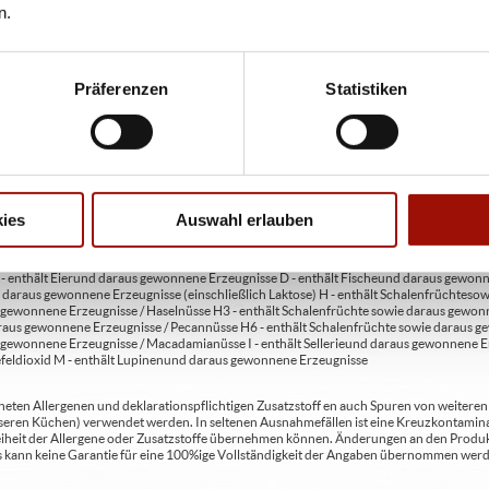
n.
ie unter www.pizzamax.de/produktinformationen
eller finden Sie unter www.pizzamax.de/produktinformationen
Präferenzen
Statistiken
 4 - mit Geschmacksverstärker 5 - geschwefelt 6 - geschwärzt 7 - gewachst 8 - mit Phosph
usätzlich zur Angabe 13 - enthält eine Phenylalaninquelle (zusätzlich zur Angabe 14 -
t Milcheiweiß (bei Fleischerzeugnissen) 19 - mit Säuerungsmitteln 20 - mit Taurin 21 - 
chfleisch) 23 - mit Nitritpökelsalz 24 - enthält Alkohol 25 - mit Stabilisatoren 26 - mit 
ies
Auswahl erlauben
en A2 - enthält glutenhaltiges Getreide / Roggen A3 - enthält glutenhaltiges Getreide / G
C - enthält Eier und daraus gewonnene Erzeugnisse D - enthält Fische und daraus gewon
daraus gewonnene Erzeugnisse (einschließlich Laktose) H - enthält Schalenfrüchte so
gewonnene Erzeugnisse / Haselnüsse H3 - enthält Schalenfrüchte sowie daraus gewonn
aus gewonnene Erzeugnisse / Pecannüsse H6 - enthält Schalenfrüchte sowie daraus ge
 gewonnene Erzeugnisse / Macadamianüsse I - enthält Sellerie und daraus gewonnene Er
feldioxid M - enthält Lupinen und daraus gewonnene Erzeugnisse
ten Allergenen und deklarationspflichtigen Zusatzstoff en auch Spuren von weiteren Al
seren Küchen) verwendet werden. In seltenen Ausnahmefällen ist eine Kreuzkontaminat
Freiheit der Allergene oder Zusatzstoffe übernehmen können. Änderungen an den Produ
 Es kann keine Garantie für eine 100%ige Vollständigkeit der Angaben übernommen werd