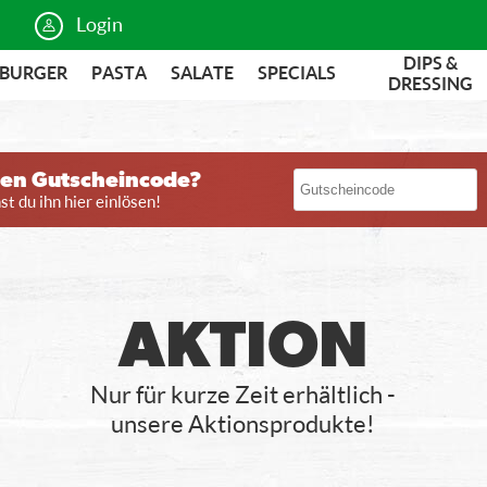
Login
DIPS &
BURGER
PASTA
SALATE
SPECIALS
DRESSING
nen Gutscheincode?
t du ihn hier einlösen!
AKTION
Nur für kurze Zeit erhältlich -
unsere Aktionsprodukte!