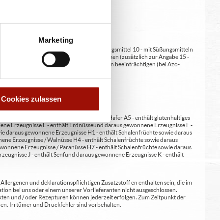
Marketing
at/en (bei Fleischerzeugnissen) 9 - mit Süßungsmittel 10 - mit Süßungsmitteln
 kann bei übermäßigem Verzehr abführend wirken (zusätzlich zur Angabe 15 -
kann Aktivität und Aufmerksamkeit bei Kindern beeinträchtigen (bei Azo-
Verdickunsmittel
Cookies zulassen
erste A4 - enthält glutenhaltiges Getreide / Hafer A5 - enthält glutenhaltiges
nene Erzeugnisse E - enthält Erdnüsse und daraus gewonnene Erzeugnisse F -
wie daraus gewonnene Erzeugnisse H1 - enthält Schalenfrüchte sowie daraus
ene Erzeugnisse / Walnüsse H4 - enthält Schalenfrüchte sowie daraus
wonnene Erzeugnisse / Paranüsse H7 - enthält Schalenfrüchte sowie daraus
zeugnisse J - enthält Senf und daraus gewonnene Erzeugnisse K - enthält
lergenen und deklarationspflichtigen Zusatzstoff en enthalten sein, die im
ion bei uns oder einem unserer Vorlieferanten nicht ausgeschlossen.
kten und / oder Rezepturen können jederzeit erfolgen. Zum Zeitpunkt der
en. Irrtümer und Druckfehler sind vorbehalten.