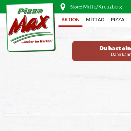
Mitte/Kreuzberg
Store:
AKTION
MITTAG
PIZZA
Du hast ei
Dann kanns