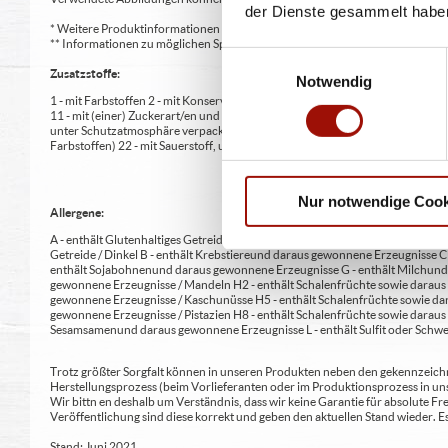
der Dienste gesammelt habe
* Weitere Produktinformationen zu vorverpackten Lebensmitteln finden S
** Informationen zu möglichen Spuren von Allergenen seitens unsere Herst
Einwilligungsauswahl
Zusatzstoffe:
Notwendig
1 - mit Farbstoffen 2 - mit Konservierungsmittel 3 - mit Antioxidationsmittel
11 - mit (einer) Zuckerart/en und Süßungsmittel/n 12 - nur bei Tafelsüßen z
unter Schutzatmosphäre verpackt 16 - chininhaltig 17 - koffeinhaltig 18 - mi
Farbstoffen) 22 - mit Sauerstoff, unter Hochdruck, farbstabilisierend (bei Fris
Nur notwendige Cook
Allergene:
A - enthält Glutenhaltiges Getreide A1 - enthält glutenhaltiges Getreide / Weiz
Getreide / Dinkel B - enthält Krebstiere und daraus gewonnene Erzeugnisse 
enthält Sojabohnen und daraus gewonnene Erzeugnisse G - enthält Milch und 
gewonnene Erzeugnisse / Mandeln H2 - enthält Schalenfrüchte sowie daraus 
gewonnene Erzeugnisse / Kaschunüsse H5 - enthält Schalenfrüchte sowie dar
gewonnene Erzeugnisse / Pistazien H8 - enthält Schalenfrüchte sowie daraus
Sesamsamen und daraus gewonnene Erzeugnisse L - enthält Sulfit oder Schwe
Trotz größter Sorgfalt können in unseren Produkten neben den gekennzeichne
Herstellungsprozess (beim Vorlieferanten oder im Produktionsprozess in un
Wir bittn en deshalb um Verständnis, dass wir keine Garantie für absolute 
Veröffentlichung sind diese korrekt und geben den aktuellen Stand wieder.
Stand: Juni 2021