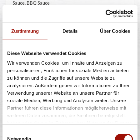
Sauce, BBQ Sauce
7,99 €
Zustimmung
Details
Über Cookies
POMMES
Diese Webseite verwendet Cookies
Wir verwenden Cookies, um Inhalte und Anzeigen zu
personalisieren, Funktionen für soziale Medien anbieten
zu können und die Zugriffe auf unsere Website zu
analysieren. Außerdem geben wir Informationen zu Ihrer
Knusprige Pommes Frites inclusive Dip nach Wahl
Verwendung unserer Website an unsere Partner für
soziale Medien, Werbung und Analysen weiter. Unsere
Partner führen diese Informationen möglicherweise mit
5,49 €
weiteren Daten zusammen, die Sie ihnen bereitgestellt
haben oder die sie im Rahmen Ihrer Nutzung der Dienste
gesammelt haben.
Einwilligungsauswahl
Notwendig