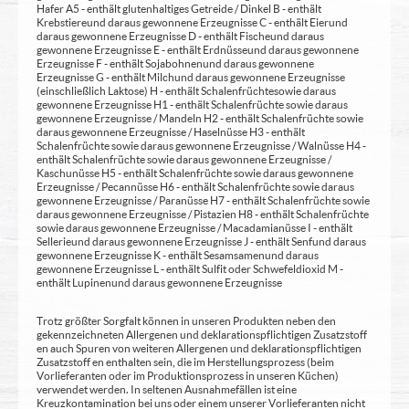
Hafer A5 - enthält glutenhaltiges Getreide / Dinkel B - enthält
Krebstiere und daraus gewonnene Erzeugnisse C - enthält Eier und
daraus gewonnene Erzeugnisse D - enthält Fische und daraus
gewonnene Erzeugnisse E - enthält Erdnüsse und daraus gewonnene
Erzeugnisse F - enthält Sojabohnen und daraus gewonnene
Erzeugnisse G - enthält Milch und daraus gewonnene Erzeugnisse
(einschließlich Laktose) H - enthält Schalenfrüchte sowie daraus
gewonnene Erzeugnisse H1 - enthält Schalenfrüchte sowie daraus
gewonnene Erzeugnisse / Mandeln H2 - enthält Schalenfrüchte sowie
daraus gewonnene Erzeugnisse / Haselnüsse H3 - enthält
Schalenfrüchte sowie daraus gewonnene Erzeugnisse / Walnüsse H4 -
enthält Schalenfrüchte sowie daraus gewonnene Erzeugnisse /
Kaschunüsse H5 - enthält Schalenfrüchte sowie daraus gewonnene
Erzeugnisse / Pecannüsse H6 - enthält Schalenfrüchte sowie daraus
gewonnene Erzeugnisse / Paranüsse H7 - enthält Schalenfrüchte sowie
daraus gewonnene Erzeugnisse / Pistazien H8 - enthält Schalenfrüchte
sowie daraus gewonnene Erzeugnisse / Macadamianüsse I - enthält
Sellerie und daraus gewonnene Erzeugnisse J - enthält Senf und daraus
gewonnene Erzeugnisse K - enthält Sesamsamen und daraus
gewonnene Erzeugnisse L - enthält Sulfit oder Schwefeldioxid M -
enthält Lupinen und daraus gewonnene Erzeugnisse
Trotz größter Sorgfalt können in unseren Produkten neben den
gekennzeichneten Allergenen und deklarationspflichtigen Zusatzstoff
en auch Spuren von weiteren Allergenen und deklarationspflichtigen
Zusatzstoff en enthalten sein, die im Herstellungsprozess (beim
Vorlieferanten oder im Produktionsprozess in unseren Küchen)
verwendet werden. In seltenen Ausnahmefällen ist eine
Kreuzkontamination bei uns oder einem unserer Vorlieferanten nicht