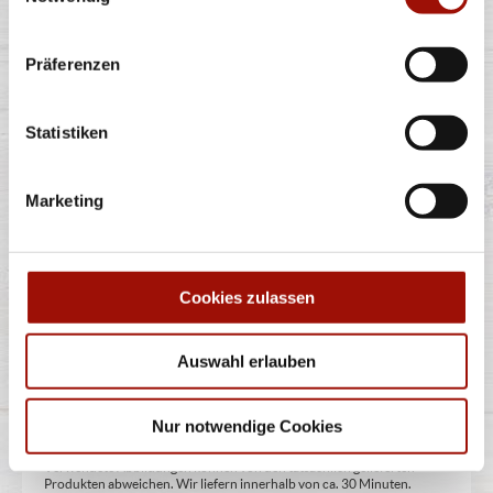
FLATBREAD SIZILIANA
Präferenzen
Pizzateigecken, Knoblauchcreme, unsere Empfehlung:
Statistiken
Siziliana Dip (aus Tomatencreme
...
mehr
Marketing
6,99 €
Cookies zulassen
Auswahl erlauben
Alle Preise in €. Alle Preise inkl. gesetzl. MwSt. Alle Angaben zu
Nur notwendige Cookies
Grammaturen oder Durchmessern, bspw. der Pizzen sind circa-
Angaben und können durch die Zubereitung geringfügig variieren.
Verwendete Abbildungen können von den tatsächlich gelieferten
Produkten abweichen. Wir liefern innerhalb von ca. 30 Minuten.