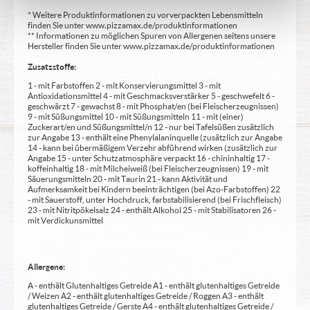
* Weitere Produktinformationen zu vorverpackten Lebensmitteln
finden Sie unter www.pizzamax.de/produktinformationen
** Informationen zu möglichen Spuren von Allergenen seitens unsere
Hersteller finden Sie unter www.pizzamax.de/produktinformationen
Zusatzstoffe:
1 - mit Farbstoffen 2 - mit Konservierungsmittel 3 - mit
Antioxidationsmittel 4 - mit Geschmacksverstärker 5 - geschwefelt 6 -
geschwärzt 7 - gewachst 8 - mit Phosphat/en (bei Fleischerzeugnissen)
9 - mit Süßungsmittel 10 - mit Süßungsmitteln 11 - mit (einer)
Zuckerart/en und Süßungsmittel/n 12 - nur bei Tafelsüßen zusätzlich
zur Angabe 13 - enthält eine Phenylalaninquelle (zusätzlich zur Angabe
14 - kann bei übermäßigem Verzehr abführend wirken (zusätzlich zur
Angabe 15 - unter Schutzatmosphäre verpackt 16 - chininhaltig 17 -
koffeinhaltig 18 - mit Milcheiweiß (bei Fleischerzeugnissen) 19 - mit
Säuerungsmitteln 20 - mit Taurin 21 - kann Aktivität und
Aufmerksamkeit bei Kindern beeinträchtigen (bei Azo-Farbstoffen) 22
- mit Sauerstoff, unter Hochdruck, farbstabilisierend (bei Frischfleisch)
23 - mit Nitritpökelsalz 24 - enthält Alkohol 25 - mit Stabilisatoren 26 -
mit Verdickunsmittel
Allergene:
A - enthält Glutenhaltiges Getreide A1 - enthält glutenhaltiges Getreide
/ Weizen A2 - enthält glutenhaltiges Getreide / Roggen A3 - enthält
glutenhaltiges Getreide / Gerste A4 - enthält glutenhaltiges Getreide /