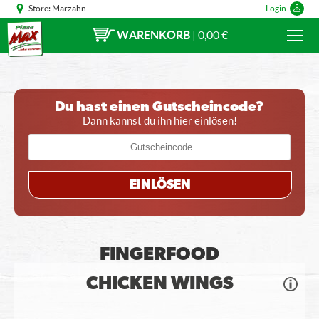
Store:
Marzahn
Login
WARENKORB
|
0,00 €
Du hast einen Gutscheincode?
Dann kannst du ihn hier einlösen!
EINLÖSEN
FINGERFOOD
CHICKEN WINGS