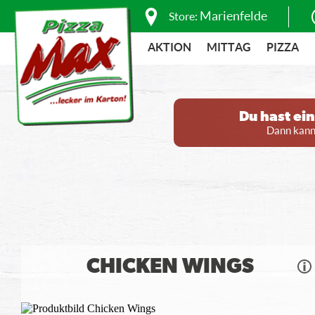
Marienfelde
Store:
AKTION
MITTAG
PIZZA
Du hast ei
Dann kanns
CHICKEN WINGS