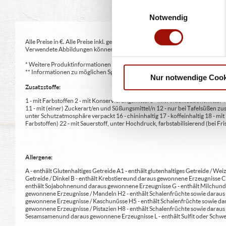
Einwilligungsauswahl
Notwendig
Alle Preise in €. Alle Preise inkl. gesetzl. MwSt. Alle Angaben zu Grammatu
Verwendete Abbildungen können von den tatsächlich gelieferten Produkten a
* Weitere Produktinformationen zu vorverpackten Lebensmitteln finden S
** Informationen zu möglichen Spuren von Allergenen seitens unsere Herst
Nur notwendige Cook
Zusatzstoffe:
1 - mit Farbstoffen 2 - mit Konservierungsmittel 3 - mit Antioxidationsmittel
11 - mit (einer) Zuckerart/en und Süßungsmittel/n 12 - nur bei Tafelsüßen z
unter Schutzatmosphäre verpackt 16 - chininhaltig 17 - koffeinhaltig 18 - mi
Farbstoffen) 22 - mit Sauerstoff, unter Hochdruck, farbstabilisierend (bei Fris
Allergene:
A - enthält Glutenhaltiges Getreide A1 - enthält glutenhaltiges Getreide / Weiz
Getreide / Dinkel B - enthält Krebstiere und daraus gewonnene Erzeugnisse 
enthält Sojabohnen und daraus gewonnene Erzeugnisse G - enthält Milch und 
gewonnene Erzeugnisse / Mandeln H2 - enthält Schalenfrüchte sowie daraus 
gewonnene Erzeugnisse / Kaschunüsse H5 - enthält Schalenfrüchte sowie dar
gewonnene Erzeugnisse / Pistazien H8 - enthält Schalenfrüchte sowie daraus
Sesamsamen und daraus gewonnene Erzeugnisse L - enthält Sulfit oder Schwe