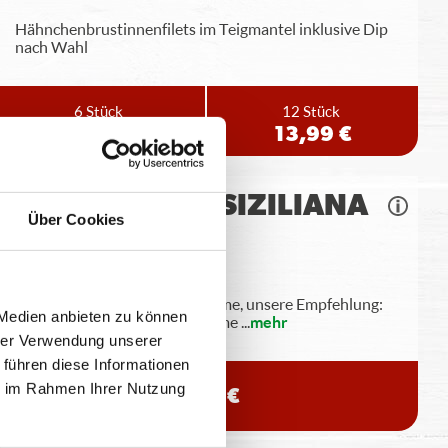
Hähnchenbrustinnenfilets im Teigmantel inklusive Dip
nach Wahl
6 Stück
12 Stück
7,49 €
13,99 €
FLATBREAD SIZILIANA
Über Cookies
Pizzateigecken, Knoblauchcreme, unsere Empfehlung:
 Medien anbieten zu können
Siziliana Dip (aus Tomatencreme
...
mehr
hrer Verwendung unserer
 führen diese Informationen
ie im Rahmen Ihrer Nutzung
6,99 €