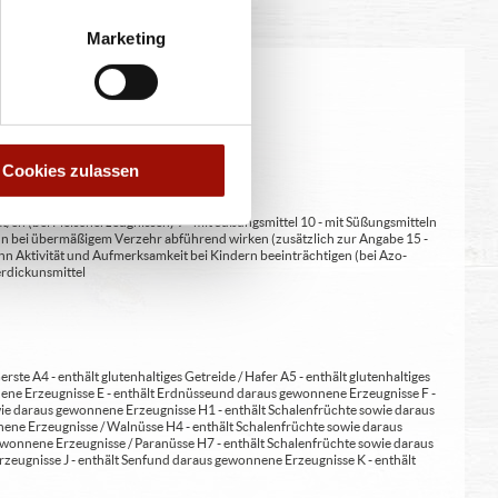
Marketing
eitung geringfügig variieren.
Cookies zulassen
at/en (bei Fleischerzeugnissen) 9 - mit Süßungsmittel 10 - mit Süßungsmitteln
 kann bei übermäßigem Verzehr abführend wirken (zusätzlich zur Angabe 15 -
kann Aktivität und Aufmerksamkeit bei Kindern beeinträchtigen (bei Azo-
Verdickunsmittel
erste A4 - enthält glutenhaltiges Getreide / Hafer A5 - enthält glutenhaltiges
nene Erzeugnisse E - enthält Erdnüsse und daraus gewonnene Erzeugnisse F -
wie daraus gewonnene Erzeugnisse H1 - enthält Schalenfrüchte sowie daraus
ene Erzeugnisse / Walnüsse H4 - enthält Schalenfrüchte sowie daraus
wonnene Erzeugnisse / Paranüsse H7 - enthält Schalenfrüchte sowie daraus
zeugnisse J - enthält Senf und daraus gewonnene Erzeugnisse K - enthält