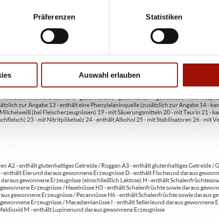
Präferenzen
Statistiken
ren oder Durchmessern, bspw. der Pizzen sind circa-Angaben und können durch die Zuber
bweichen. Wir liefern innerhalb von ca. 30 Minuten.
ie unter www.pizzamax.de/produktinformationen
eller finden Sie unter www.pizzamax.de/produktinformationen
ies
Auswahl erlauben
 4 - mit Geschmacksverstärker 5 - geschwefelt 6 - geschwärzt 7 - gewachst 8 - mit Phosph
usätzlich zur Angabe 13 - enthält eine Phenylalaninquelle (zusätzlich zur Angabe 14 -
t Milcheiweiß (bei Fleischerzeugnissen) 19 - mit Säuerungsmitteln 20 - mit Taurin 21 - 
chfleisch) 23 - mit Nitritpökelsalz 24 - enthält Alkohol 25 - mit Stabilisatoren 26 - mit 
en A2 - enthält glutenhaltiges Getreide / Roggen A3 - enthält glutenhaltiges Getreide / G
C - enthält Eier und daraus gewonnene Erzeugnisse D - enthält Fische und daraus gewon
daraus gewonnene Erzeugnisse (einschließlich Laktose) H - enthält Schalenfrüchte so
gewonnene Erzeugnisse / Haselnüsse H3 - enthält Schalenfrüchte sowie daraus gewonn
aus gewonnene Erzeugnisse / Pecannüsse H6 - enthält Schalenfrüchte sowie daraus ge
 gewonnene Erzeugnisse / Macadamianüsse I - enthält Sellerie und daraus gewonnene Er
feldioxid M - enthält Lupinen und daraus gewonnene Erzeugnisse