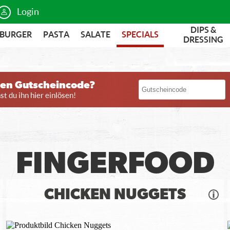
Login
DIPS &
BURGER
PASTA
SALATE
SPECIALS
DRESSING
nen Gutscheincode?
t du ihn hier einlösen!
FINGERFOOD
CHICKEN NUGGETS