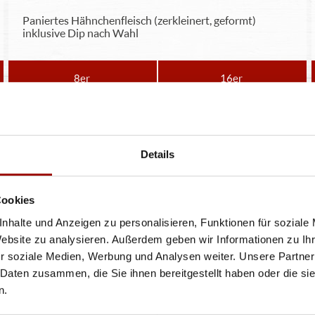
Paniertes Hähnchenfleisch (zerkleinert, geformt)
inklusive Dip nach Wahl
8er
16er
6,99 €
12,99 €
POMMES
Details
Cookies
Knusprige Pommes Frites inclusive Dip nach Wahl
nhalte und Anzeigen zu personalisieren, Funktionen für soziale
Website zu analysieren. Außerdem geben wir Informationen zu I
r soziale Medien, Werbung und Analysen weiter. Unsere Partner
 Daten zusammen, die Sie ihnen bereitgestellt haben oder die s
5,49 €
n.