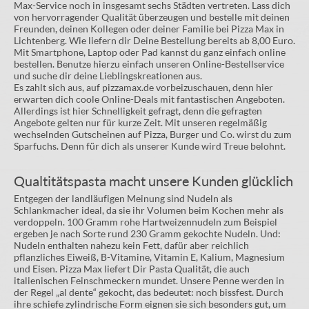
Max-Service noch in insgesamt sechs Städten vertreten. Lass dich
von hervorragender Qualität überzeugen und bestelle mit deinen
Freunden, deinen Kollegen oder deiner Familie bei Pizza Max in
Lichtenberg. Wie liefern dir Deine Bestellung bereits ab 8,00 Euro.
Mit Smartphone, Laptop oder Pad kannst du ganz einfach online
bestellen. Benutze hierzu einfach unseren Online-Bestellservice
und suche dir deine Lieblingskreationen aus.
Es zahlt sich aus, auf pizzamax.de vorbeizuschauen, denn hier
erwarten dich coole Online-Deals mit fantastischen Angeboten.
Allerdings ist hier Schnelligkeit gefragt, denn die gefragten
Angebote gelten nur für kurze Zeit. Mit unseren regelmäßig
wechselnden Gutscheinen auf Pizza, Burger und Co. wirst du zum
Sparfuchs. Denn für dich als unserer Kunde wird Treue belohnt.
Qualtitätspasta macht unsere Kunden glücklich
Entgegen der landläufigen Meinung sind Nudeln als
Schlankmacher ideal, da sie ihr Volumen beim Kochen mehr als
verdoppeln. 100 Gramm rohe Hartweizennudeln zum Beispiel
ergeben je nach Sorte rund 230 Gramm gekochte Nudeln. Und:
Nudeln enthalten nahezu kein Fett, dafür aber reichlich
pflanzliches Eiweiß, B-Vitamine, Vitamin E, Kalium, Magnesium
und Eisen. Pizza Max liefert Dir Pasta Qualität, die auch
italienischen Feinschmeckern mundet. Unsere Penne werden in
der Regel „al dente“ gekocht, das bedeutet: noch bissfest. Durch
ihre schiefe zylindrische Form eignen sie sich besonders gut, um