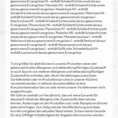
gewonnene Erzeugnisse H1 - enthält Schalenfrüchte sowie daraus
gewonnene Erzeugnisse / Mandeln H2 - enthält Schalenfrüchte sowie
daraus gewonnene Erzeugnisse / Haselnüsse H3 - enthält
Schalenfrüchte sowie daraus gewonnene Erzeugnisse / Walnüsse H4 -
enthält Schalenfrüchte sowie daraus gewonnene Erzeugnisse /
Kaschunüsse H5 - enthält Schalenfrüchte sowie daraus gewonnene
Erzeugnisse / Pecannüsse H6 - enthält Schalenfrüchte sowie daraus
gewonnene Erzeugnisse / Paranüsse H7 - enthält Schalenfrüchte sowie
daraus gewonnene Erzeugnisse / Pistazien H8 - enthält Schalenfrüchte
sowie daraus gewonnene Erzeugnisse / Macadamianüsse I - enthält
Sellerie und daraus gewonnene Erzeugnisse J - enthält Senf und daraus
gewonnene Erzeugnisse K - enthält Sesamsamen und daraus
gewonnene Erzeugnisse L - enthält Sulfit oder Schwefeldioxid M -
enthält Lupinen und daraus gewonnene Erzeugnisse
Trotz größter Sorgfalt können in unseren Produkten neben den
gekennzeichneten Allergenen und deklarationspflichtigen Zusatzstoff
en auch Spuren von weiteren Allergenen und deklarationspflichtigen
Zusatzstoff en enthalten sein, die im Herstellungsprozess (beim
Vorlieferanten oder im Produktionsprozess in unseren Küchen)
verwendet werden. In seltenen Ausnahmefällen ist eine
Kreuzkontamination bei uns oder einem unserer Vorlieferanten nicht
ausgeschlossen.
Wir bittn en deshalb um Verständnis, dass wir keine Garantie für
absolute Freiheit der Allergene oder Zusatzstoffe übernehmen
können. Änderungen an den Produkten und / oder Rezepturen können
jederzeit erfolgen. Zum Zeitpunkt der Veröffentlichung sind diese
korrekt und geben den aktuellen Stand wieder. Es kann keine Garantie
für eine 100%ige Vollständigkeit der Angaben übernommen werden.