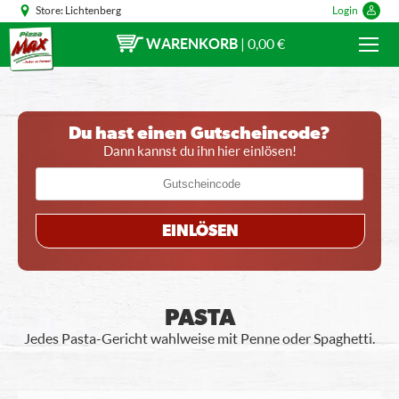
Store:
Lichtenberg
Login
WARENKORB
|
0,00 €
Du hast einen Gutscheincode?
Dann kannst du ihn hier einlösen!
EINLÖSEN
PASTA
Jedes Pasta-Gericht wahlweise mit Penne oder Spaghetti.