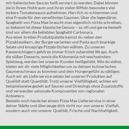
mit italienischen Saucen heiß serviert zu werden. Dabei können
sie in ihrem Hohlraum und ihren vielen Riffeln besonders viel
leckere Tomatensauce aufnehmen. Herrlich zu schlemmen und
eine Freude für den verwöhnten Gaumen. Über die legendären
Spaghetti von Pizza Max braucht man eigentlich nichts schreiben,
so bekannt ist dieser klassische Genuss – so oft und gerne bestellt
sind vor allem die beliebten Spaghetti Carbonara.
Aus einer breiten Produktpalette kannst du neben den
Pizzaklassikern, der Burgervarianten und Pasta auch knackige
Salate und knusprige Pizzabrötchen wählen. Zu unseren
Kassenschlagern gehören immer frisch zubereitet Wraps. Auch
die süßen Desserts, sowie die Kidsmenüs mit wechselndem
Spielzeug, werden bei unseren Kunden heißgeliebt. Wie du siehst,
bieten wir dir viele Möglichkeiten um zu deinem kulinarischen
Gaumenschmaus zu kommen und dein Hungergefühl zu sättigen.
Auch wir als Lieferservice setzen bei unseren Produkten auf
Qualität statt Quantität. Trotz unserer Vielfältigkeit, achten wir
beispielsweise gezielt auf Saucen und Dressings ohne Zusatzstoffe
und verwenden saisonale Komponenten von regionalen
Anbietern.
Bestelle noch heute bei einem Pizza Max Lieferservice in einer
deiner Städte und überzeuge dich nicht nur von unserer Vielfalt,
sondern auch von unserer Qualität, Frische und Nachhaltigkeit.