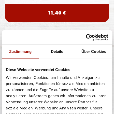
11,40 €
PASTA SALAT
Zustimmung
Details
Über Cookies
Penne, Rucola, Kirschtomaten, in Basilikumpesto
eingelegter Mozzarella,
...
mehr
Diese Webseite verwendet Cookies
Wir verwenden Cookies, um Inhalte und Anzeigen zu
10,90 €
personalisieren, Funktionen für soziale Medien anbieten
zu können und die Zugriffe auf unsere Website zu
analysieren. Außerdem geben wir Informationen zu Ihrer
Verwendung unserer Website an unsere Partner für
PIZZABRÖTCHEN CLASSIC
soziale Medien, Werbung und Analysen weiter. Unsere