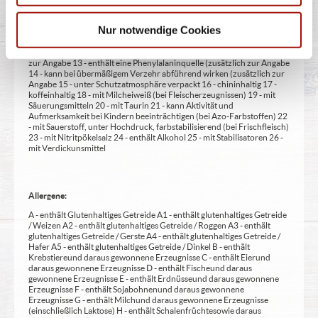
1 - mit Farbstoffen 2 - mit Konservierungsmittel 3 - mit
Antioxidationsmittel 4 - mit Geschmacksverstärker 5 - geschwefelt 6 -
Nur notwendige Cookies
geschwärzt 7 - gewachst 8 - mit Phosphat/en (bei Fleischerzeugnissen)
9 - mit Süßungsmittel 10 - mit Süßungsmitteln 11 - mit (einer)
Zuckerart/en und Süßungsmittel/n 12 - nur bei Tafelsüßen zusätzlich
zur Angabe 13 - enthält eine Phenylalaninquelle (zusätzlich zur Angabe
14 - kann bei übermäßigem Verzehr abführend wirken (zusätzlich zur
Angabe 15 - unter Schutzatmosphäre verpackt 16 - chininhaltig 17 -
koffeinhaltig 18 - mit Milcheiweiß (bei Fleischerzeugnissen) 19 - mit
Säuerungsmitteln 20 - mit Taurin 21 - kann Aktivität und
Aufmerksamkeit bei Kindern beeinträchtigen (bei Azo-Farbstoffen) 22
- mit Sauerstoff, unter Hochdruck, farbstabilisierend (bei Frischfleisch)
23 - mit Nitritpökelsalz 24 - enthält Alkohol 25 - mit Stabilisatoren 26 -
mit Verdickunsmittel
Allergene:
A - enthält Glutenhaltiges Getreide A1 - enthält glutenhaltiges Getreide
/ Weizen A2 - enthält glutenhaltiges Getreide / Roggen A3 - enthält
glutenhaltiges Getreide / Gerste A4 - enthält glutenhaltiges Getreide /
Hafer A5 - enthält glutenhaltiges Getreide / Dinkel B - enthält
Krebstiere und daraus gewonnene Erzeugnisse C - enthält Eier und
daraus gewonnene Erzeugnisse D - enthält Fische und daraus
gewonnene Erzeugnisse E - enthält Erdnüsse und daraus gewonnene
Erzeugnisse F - enthält Sojabohnen und daraus gewonnene
Erzeugnisse G - enthält Milch und daraus gewonnene Erzeugnisse
(einschließlich Laktose) H - enthält Schalenfrüchte sowie daraus