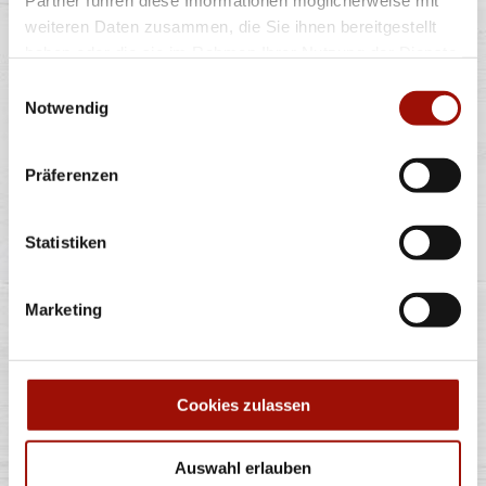
Partner führen diese Informationen möglicherweise mit
weiteren Daten zusammen, die Sie ihnen bereitgestellt
haben oder die sie im Rahmen Ihrer Nutzung der Dienste
Gebackener Pizzateig
gesammelt haben.
Einwilligungsauswahl
Notwendig
8 Stück
3,99 €
Präferenzen
Statistiken
Alle Preise in €. Alle Preise inkl. gesetzl. MwSt. Alle Angaben zu
Marketing
Grammaturen oder Durchmessern, bspw. der Pizzen sind circa-
Angaben und können durch die Zubereitung geringfügig variieren.
Verwendete Abbildungen können von den tatsächlich gelieferten
Produkten abweichen. Wir liefern innerhalb von ca. 30 Minuten.
* Weitere Produktinformationen zu vorverpackten Lebensmitteln
Cookies zulassen
finden Sie unter www.pizzamax.de/produktinformationen
** Informationen zu möglichen Spuren von Allergenen seitens unsere
Hersteller finden Sie unter www.pizzamax.de/produktinformationen
Auswahl erlauben
Zusatzstoffe: