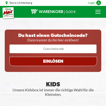
Store:
Lichtenberg
Login
WARENKORB
|
0,00 €
Du hast einen Gutscheincode?
Dann kannst du ihn hier einlösen!
EINLÖSEN
KIDS
Unsere Kidsbox ist immer die richtige Wahl für die
Kleinsten.