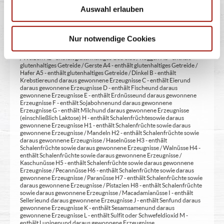
mit Verdickunsmittel
Auswahl erlauben
Allergene:
Nur notwendige Cookies
A - enthält Glutenhaltiges Getreide A1 - enthält glutenhaltiges Getreide
/ Weizen A2 - enthält glutenhaltiges Getreide / Roggen A3 - enthält
glutenhaltiges Getreide / Gerste A4 - enthält glutenhaltiges Getreide /
Hafer A5 - enthält glutenhaltiges Getreide / Dinkel B - enthält
Krebstiere und daraus gewonnene Erzeugnisse C - enthält Eier und
daraus gewonnene Erzeugnisse D - enthält Fische und daraus
gewonnene Erzeugnisse E - enthält Erdnüsse und daraus gewonnene
Erzeugnisse F - enthält Sojabohnen und daraus gewonnene
Erzeugnisse G - enthält Milch und daraus gewonnene Erzeugnisse
(einschließlich Laktose) H - enthält Schalenfrüchte sowie daraus
gewonnene Erzeugnisse H1 - enthält Schalenfrüchte sowie daraus
gewonnene Erzeugnisse / Mandeln H2 - enthält Schalenfrüchte sowie
daraus gewonnene Erzeugnisse / Haselnüsse H3 - enthält
Schalenfrüchte sowie daraus gewonnene Erzeugnisse / Walnüsse H4 -
enthält Schalenfrüchte sowie daraus gewonnene Erzeugnisse /
Kaschunüsse H5 - enthält Schalenfrüchte sowie daraus gewonnene
Erzeugnisse / Pecannüsse H6 - enthält Schalenfrüchte sowie daraus
gewonnene Erzeugnisse / Paranüsse H7 - enthält Schalenfrüchte sowie
daraus gewonnene Erzeugnisse / Pistazien H8 - enthält Schalenfrüchte
sowie daraus gewonnene Erzeugnisse / Macadamianüsse I - enthält
Sellerie und daraus gewonnene Erzeugnisse J - enthält Senf und daraus
gewonnene Erzeugnisse K - enthält Sesamsamen und daraus
gewonnene Erzeugnisse L - enthält Sulfit oder Schwefeldioxid M -
enthält Lupinen und daraus gewonnene Erzeugnisse