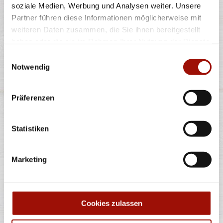
soziale Medien, Werbung und Analysen weiter. Unsere
Partner führen diese Informationen möglicherweise mit
weiteren Daten zusammen, die Sie ihnen bereitgestellt
Alle Preise in €. Alle Preise inkl. gesetzl. MwSt. Alle Angaben zu
haben oder die sie im Rahmen Ihrer Nutzung der Dienste
Grammaturen oder Durchmessern, bspw. der Pizzen sind circa-
Angaben und können durch die Zubereitung geringfügig variieren.
gesammelt haben.
Verwendete Abbildungen können von den tatsächlich gelieferten
Einwilligungsauswahl
Produkten abweichen. Wir liefern innerhalb von ca. 30 Minuten.
Notwendig
* Weitere Produktinformationen zu vorverpackten Lebensmitteln
finden Sie unter www.pizzamax.de/produktinformationen
** Informationen zu möglichen Spuren von Allergenen seitens unsere
Präferenzen
Hersteller finden Sie unter www.pizzamax.de/produktinformationen
Zusatzstoffe:
Statistiken
1 - mit Farbstoffen 2 - mit Konservierungsmittel 3 - mit
Antioxidationsmittel 4 - mit Geschmacksverstärker 5 - geschwefelt 6 -
geschwärzt 7 - gewachst 8 - mit Phosphat/en (bei Fleischerzeugnissen)
9 - mit Süßungsmittel 10 - mit Süßungsmitteln 11 - mit (einer)
Marketing
Zuckerart/en und Süßungsmittel/n 12 - nur bei Tafelsüßen zusätzlich
zur Angabe 13 - enthält eine Phenylalaninquelle (zusätzlich zur Angabe
14 - kann bei übermäßigem Verzehr abführend wirken (zusätzlich zur
Angabe 15 - unter Schutzatmosphäre verpackt 16 - chininhaltig 17 -
koffeinhaltig 18 - mit Milcheiweiß (bei Fleischerzeugnissen) 19 - mit
Säuerungsmitteln 20 - mit Taurin 21 - kann Aktivität und
Cookies zulassen
Aufmerksamkeit bei Kindern beeinträchtigen (bei Azo-Farbstoffen) 22
- mit Sauerstoff, unter Hochdruck, farbstabilisierend (bei Frischfleisch)
23 - mit Nitritpökelsalz 24 - enthält Alkohol 25 - mit Stabilisatoren 26 -