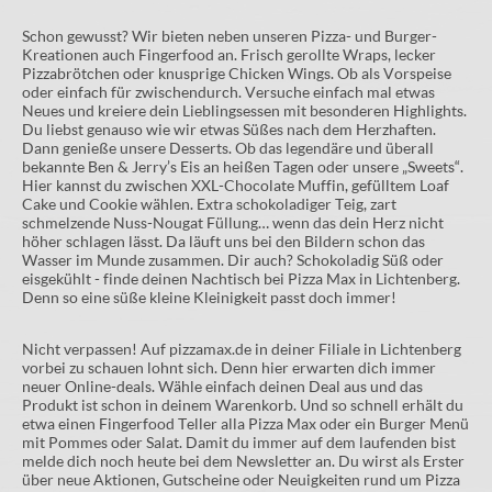
Schon gewusst? Wir bieten neben unseren Pizza- und Burger-
Kreationen auch Fingerfood an. Frisch gerollte Wraps, lecker
Pizzabrötchen oder knusprige Chicken Wings. Ob als Vorspeise
oder einfach für zwischendurch. Versuche einfach mal etwas
Neues und kreiere dein Lieblingsessen mit besonderen Highlights.
Du liebst genauso wie wir etwas Süßes nach dem Herzhaften.
Dann genieße unsere Desserts. Ob das legendäre und überall
bekannte Ben & Jerry’s Eis an heißen Tagen oder unsere „Sweets“.
Hier kannst du zwischen XXL-Chocolate Muffin, gefülltem Loaf
Cake und Cookie wählen. Extra schokoladiger Teig, zart
schmelzende Nuss-Nougat Füllung… wenn das dein Herz nicht
höher schlagen lässt. Da läuft uns bei den Bildern schon das
Wasser im Munde zusammen. Dir auch? Schokoladig Süß oder
eisgekühlt - finde deinen Nachtisch bei Pizza Max in Lichtenberg.
Denn so eine süße kleine Kleinigkeit passt doch immer!
Nicht verpassen! Auf pizzamax.de in deiner Filiale in Lichtenberg
vorbei zu schauen lohnt sich. Denn hier erwarten dich immer
neuer Online-deals. Wähle einfach deinen Deal aus und das
Produkt ist schon in deinem Warenkorb. Und so schnell erhält du
etwa einen Fingerfood Teller alla Pizza Max oder ein Burger Menü
mit Pommes oder Salat. Damit du immer auf dem laufenden bist
melde dich noch heute bei dem Newsletter an. Du wirst als Erster
über neue Aktionen, Gutscheine oder Neuigkeiten rund um Pizza