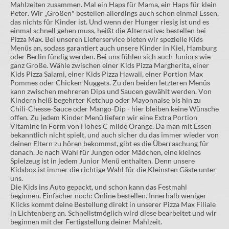
Mahlzeiten zusammen. Mal ein Haps für Mama, ein Haps für klein
Peter. Wir „Großen" bestellen allerdings auch schon einmal Essen,
das nichts für Kinder ist. Und wenn der Hunger riesig ist und es
einmal schnell gehen muss, heißt die Alternative: bestellen bei
Pizza Max. Bei unseren Lieferservice bieten wir spezielle Kids
Menüs an, sodass garantiert auch unsere Kinder in Kiel, Hamburg
oder Berlin fündig werden. Bei uns fühlen sich auch Juniors wie
ganz Große. Wähle zwischen einer Kids Pizza Margherita, einer
Kids Pizza Salami, einer Kids Pizza Hawaii, einer Portion Max
Pommes oder Chicken Nuggets. Zu den beiden letzteren Menüs
kann zwischen mehreren Dips und Saucen gewählt werden. Von
Kindern heiß begehrter Ketchup oder Mayonnaise bis hin zu
Chili-Chesse-Sauce oder Mango-Dip - hier bleiben keine Wünsche
offen. Zu jedem Kinder Menü liefern wir eine Extra Portion
Vitamine in Form von Hohes C milde Orange. Da man mit Essen
bekanntlich nicht spielt, und auch sicher du das immer wieder von
deinen Eltern zu hören bekommst, gibt es die Überraschung für
danach. Je nach Wahl für Jungen oder Mädchen, eine kleines
Spielzeug ist in jedem Junior Menü enthalten. Denn unsere
Kidsbox ist immer die richtige Wahl für die Kleinsten Gäste unter
uns.
Die Kids ins Auto gepackt, und schon kann das Festmahl
beginnen. Einfacher noch: Online bestellen. Innerhalb weniger
Klicks kommt deine Bestellung direkt in unserer Pizza Max Filiale
in Lichtenberg an. Schnellstmöglich wird diese bearbeitet und wir
beginnen mit der Fertigstellung deiner Mahlzeit.