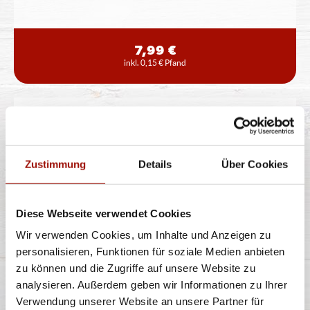
7,99 €
inkl. 0,15 € Pfand
CHICKEN NUGGETS KIDS
MENÜ
Zustimmung
Details
Über Cookies
Chicken Nuggets, inklusive Dip nach Wahl, Apfelsaft
oder Multivitamin Fruchtsaft,
...
mehr
Diese Webseite verwendet Cookies
Wir verwenden Cookies, um Inhalte und Anzeigen zu
personalisieren, Funktionen für soziale Medien anbieten
7,99 €
inkl. 0,15 € Pfand
zu können und die Zugriffe auf unsere Website zu
analysieren. Außerdem geben wir Informationen zu Ihrer
Verwendung unserer Website an unsere Partner für