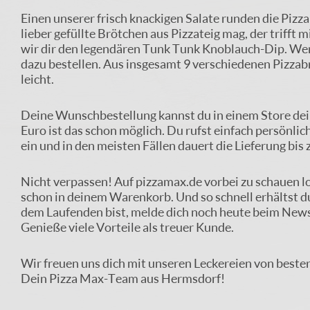
Einen unserer frisch knackigen Salate runden die Pizza
lieber gefüllte Brötchen aus Pizzateig mag, der trifft
wir dir den legendären Tunk Tunk Knoblauch-Dip. Wer 
dazu bestellen. Aus insgesamt 9 verschiedenen Pizzabr
leicht.
Deine Wunschbestellung kannst du in einem Store dei
Euro ist das schon möglich. Du rufst einfach persönlich
ein und in den meisten Fällen dauert die Lieferung bis 
Nicht verpassen! Auf pizzamax.de vorbei zu schauen l
schon in deinem Warenkorb. Und so schnell erhältst d
dem Laufenden bist, melde dich noch heute beim Newsl
Genieße viele Vorteile als treuer Kunde.
Wir freuen uns dich mit unseren Leckereien von beste
Dein Pizza Max-Team aus Hermsdorf!