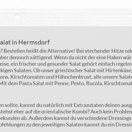
Salat in Hermsdorf
 Bestellen heißt die Alternative! Bei stechender Hitze od
ker aber dennoch sättigend. Wenn da nicht der eine Haken w
ise, ein frischer und gesunder Salat gehört einfach regelm
ckigen Salaten. Ob unser griechischer Salat mit Hirtenkäs
ons, Kirschtomaten und Hähnchenbrust, alle unsere Salate 
 Mit dem Pasta Salat mit Penne, Pesto, Rucola, Kirschtoma
.
en sollte, kannst du natürlich mit Extrazutaten deinen au
 stehst eher auf die orientalische Kombi? Auch kein Proble
Sekunden ab. Außerdem kannst du verschiedene Dressings 
ehlungen zu den jeweiligen Salaten kannst du ein Dressin