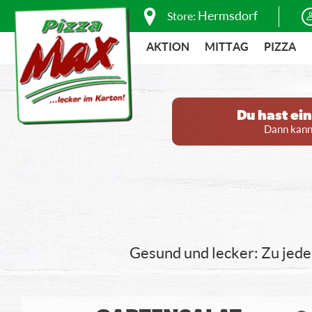
Hermsdorf
Store:
AKTION
MITTAG
PIZZA
Du hast ei
Dann kanns
Gesund und lecker: Zu jede