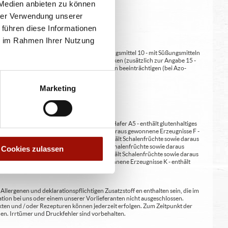
 Medien anbieten zu können
hrer Verwendung unserer
 führen diese Informationen
ie im Rahmen Ihrer Nutzung
at/en (bei Fleischerzeugnissen) 9 - mit Süßungsmittel 10 - mit Süßungsmitteln
 kann bei übermäßigem Verzehr abführend wirken (zusätzlich zur Angabe 15 -
kann Aktivität und Aufmerksamkeit bei Kindern beeinträchtigen (bei Azo-
Verdickunsmittel
Marketing
erste A4 - enthält glutenhaltiges Getreide / Hafer A5 - enthält glutenhaltiges
nene Erzeugnisse E - enthält Erdnüsse und daraus gewonnene Erzeugnisse F -
wie daraus gewonnene Erzeugnisse H1 - enthält Schalenfrüchte sowie daraus
ene Erzeugnisse / Walnüsse H4 - enthält Schalenfrüchte sowie daraus
Cookies zulassen
wonnene Erzeugnisse / Paranüsse H7 - enthält Schalenfrüchte sowie daraus
zeugnisse J - enthält Senf und daraus gewonnene Erzeugnisse K - enthält
lergenen und deklarationspflichtigen Zusatzstoff en enthalten sein, die im
ion bei uns oder einem unserer Vorlieferanten nicht ausgeschlossen.
kten und / oder Rezepturen können jederzeit erfolgen. Zum Zeitpunkt der
en. Irrtümer und Druckfehler sind vorbehalten.