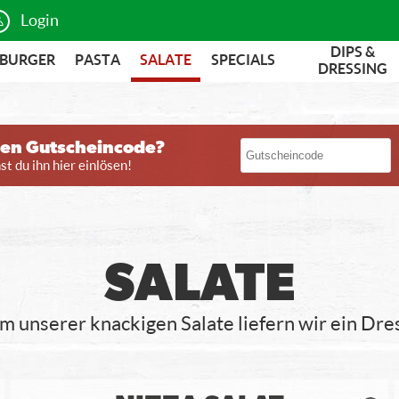
Login
DIPS &
BURGER
PASTA
SALATE
SPECIALS
DRESSING
nen Gutscheincode?
t du ihn hier einlösen!
SALATE
m unserer knackigen Salate liefern wir ein Dres