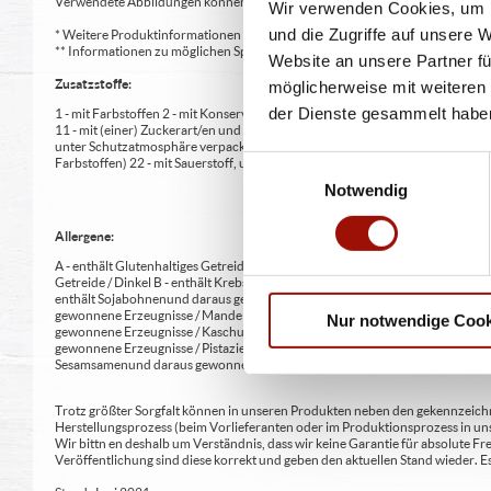
Verwendete Abbildungen können von den tatsächlich gelieferten Produkten a
Wir verwenden Cookies, um I
und die Zugriffe auf unsere 
* Weitere Produktinformationen zu vorverpackten Lebensmitteln finden S
** Informationen zu möglichen Spuren von Allergenen seitens unsere Herst
Website an unsere Partner fü
Zusatzstoffe:
möglicherweise mit weiteren
der Dienste gesammelt habe
1 - mit Farbstoffen 2 - mit Konservierungsmittel 3 - mit Antioxidationsmittel
11 - mit (einer) Zuckerart/en und Süßungsmittel/n 12 - nur bei Tafelsüßen z
unter Schutzatmosphäre verpackt 16 - chininhaltig 17 - koffeinhaltig 18 - mi
Einwilligungsauswahl
Farbstoffen) 22 - mit Sauerstoff, unter Hochdruck, farbstabilisierend (bei Fris
Notwendig
Allergene:
A - enthält Glutenhaltiges Getreide A1 - enthält glutenhaltiges Getreide / Weiz
Getreide / Dinkel B - enthält Krebstiere und daraus gewonnene Erzeugnisse 
enthält Sojabohnen und daraus gewonnene Erzeugnisse G - enthält Milch und 
gewonnene Erzeugnisse / Mandeln H2 - enthält Schalenfrüchte sowie daraus 
Nur notwendige Cook
gewonnene Erzeugnisse / Kaschunüsse H5 - enthält Schalenfrüchte sowie dar
gewonnene Erzeugnisse / Pistazien H8 - enthält Schalenfrüchte sowie daraus
Sesamsamen und daraus gewonnene Erzeugnisse L - enthält Sulfit oder Schwe
Trotz größter Sorgfalt können in unseren Produkten neben den gekennzeichne
Herstellungsprozess (beim Vorlieferanten oder im Produktionsprozess in un
Wir bittn en deshalb um Verständnis, dass wir keine Garantie für absolute 
Veröffentlichung sind diese korrekt und geben den aktuellen Stand wieder.