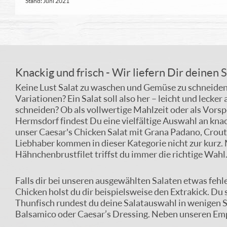
Stand: Juni 2021
Knackig und frisch - Wir liefern Dir deinen 
Keine Lust Salat zu waschen und Gemüse zu schneiden?
Variationen? Ein Salat soll also her – leicht und lec
schneiden? Ob als vollwertige Mahlzeit oder als Vorspe
Hermsdorf findest Du eine vielfältige Auswahl an kna
unser Caesar's Chicken Salat mit Grana Padano, Crout
Liebhaber kommen in dieser Kategorie nicht zur kurz.
Hähnchenbrustfilet triffst du immer die richtige Wahl
Falls dir bei unseren ausgewählten Salaten etwas fehl
Chicken holst du dir beispielsweise den Extrakick. Du
Thunfisch rundest du deine Salatauswahl in wenigen 
Balsamico oder Caesar’s Dressing. Neben unseren Empf