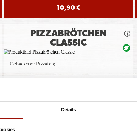
10,90 €
PIZZABRÖTCHEN
CLASSIC
Gebackener Pizzateig
8 Stück
3,99 €
Details
Cookies
ren oder Durchmessern, bspw. der Pizzen sind circa-Angaben und können durch die Zuber