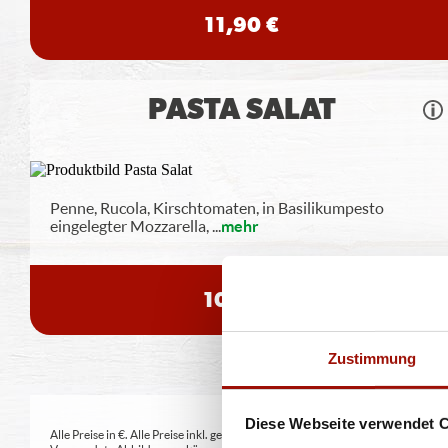
11,90 €
PASTA SALAT
Penne, Rucola, Kirschtomaten, in Basilikumpesto
eingelegter Mozzarella,
...
mehr
10,90 €
Zustimmung
Diese Webseite verwendet 
Alle Preise in €. Alle Preise inkl. gesetzl. MwSt. Alle Angaben zu Grammatu