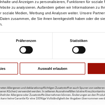
bweichen. Wir liefern innerhalb von ca. 30 Minuten.
nhalte und Anzeigen zu personalisieren, Funktionen für soziale
Website zu analysieren. Außerdem geben wir Informationen zu I
ie unter www.pizzamax.de/produktinformationen
eller finden Sie unter www.pizzamax.de/produktinformationen
r soziale Medien, Werbung und Analysen weiter. Unsere Partner
 Daten zusammen, die Sie ihnen bereitgestellt haben oder die s
n.
 4 - mit Geschmacksverstärker 5 - geschwefelt 6 - geschwärzt 7 - gewachst 8 - mit Phosph
usätzlich zur Angabe 13 - enthält eine Phenylalaninquelle (zusätzlich zur Angabe 14 -
t Milcheiweiß (bei Fleischerzeugnissen) 19 - mit Säuerungsmitteln 20 - mit Taurin 21 - 
chfleisch) 23 - mit Nitritpökelsalz 24 - enthält Alkohol 25 - mit Stabilisatoren 26 - mit 
Präferenzen
Statistiken
en A2 - enthält glutenhaltiges Getreide / Roggen A3 - enthält glutenhaltiges Getreide / G
C - enthält Eier und daraus gewonnene Erzeugnisse D - enthält Fische und daraus gewon
daraus gewonnene Erzeugnisse (einschließlich Laktose) H - enthält Schalenfrüchte so
gewonnene Erzeugnisse / Haselnüsse H3 - enthält Schalenfrüchte sowie daraus gewonn
ies
Auswahl erlauben
aus gewonnene Erzeugnisse / Pecannüsse H6 - enthält Schalenfrüchte sowie daraus ge
 gewonnene Erzeugnisse / Macadamianüsse I - enthält Sellerie und daraus gewonnene Er
feldioxid M - enthält Lupinen und daraus gewonnene Erzeugnisse
ten Allergenen und deklarationspflichtigen Zusatzstoff en auch Spuren von weiteren Al
seren Küchen) verwendet werden. In seltenen Ausnahmefällen ist eine Kreuzkontaminat
Freiheit der Allergene oder Zusatzstoffe übernehmen können. Änderungen an den Produ
 Es kann keine Garantie für eine 100%ige Vollständigkeit der Angaben übernommen werd