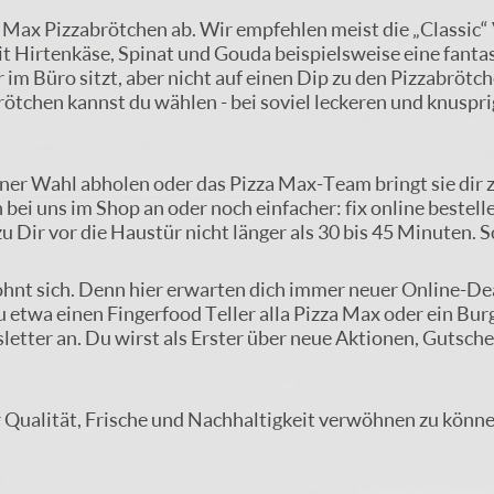
 Max Pizzabrötchen ab. Wir empfehlen meist die „Classic“ V
 mit Hirtenkäse, Spinat und Gouda beispielsweise eine fant
im Büro sitzt, aber nicht auf einen Dip zu den Pizzabröt
ötchen kannst du wählen - bei soviel leckeren und knusprig
ner Wahl abholen oder das Pizza Max-Team bringt sie dir
 bei uns im Shop an oder noch einfacher: fix online bestell
zu Dir vor die Haustür nicht länger als 30 bis 45 Minuten. S
ohnt sich. Denn hier erwarten dich immer neuer Online-Dea
u etwa einen Fingerfood Teller alla Pizza Max oder ein B
etter an. Du wirst als Erster über neue Aktionen, Gutsch
r Qualität, Frische und Nachhaltigkeit verwöhnen zu könn