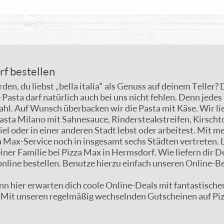
rf bestellen
en, du liebst „bella italia“ als Genuss auf deinem Teller? 
e Pasta darf natürlich auch bei uns nicht fehlen. Denn jed
ahl. Auf Wunsch überbacken wir die Pasta mit Käse. Wir lie
sta Milano mit Sahnesauce, Rindersteakstreifen, Kirschto
Kiel oder in einer anderen Stadt lebst oder arbeitest. Mit
za Max-Service noch in insgesamt sechs Städten vertreten.
iner Familie bei Pizza Max in Hermsdorf. Wie liefern dir D
line bestellen. Benutze hierzu einfach unseren Online-Be
nn hier erwarten dich coole Online-Deals mit fantastischen 
t. Mit unseren regelmäßig wechselnden Gutscheinen auf Piz