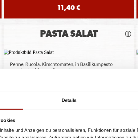
11,40 €
PASTA SALAT
Penne, Rucola, Kirschtomaten, in Basilikumpesto
eingelegter Mozzarella,
...
mehr
10,90 €
Details
Cookies
nhalte und Anzeigen zu personalisieren, Funktionen für soziale
ren oder Durchmessern, bspw. der Pizzen sind circa-Angaben und können durch die Zuber
Website zu analysieren. Außerdem geben wir Informationen zu I