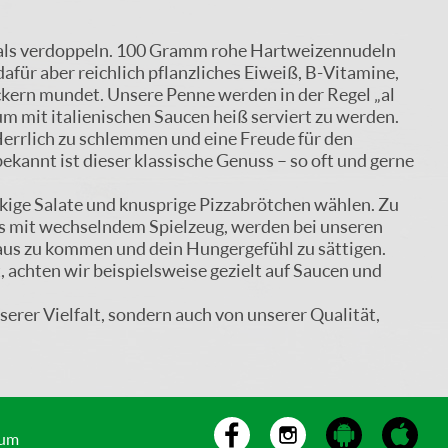
r als verdoppeln. 100 Gramm rohe Hartweizennudeln
für aber reichlich pflanzliches Eiweiß, B-Vitamine,
eckern mundet. Unsere Penne werden in der Regel „al
 um mit italienischen Saucen heiß serviert zu werden.
Herrlich zu schlemmen und eine Freude für den
kannt ist dieser klassische Genuss – so oft und gerne
ckige Salate und knusprige Pizzabrötchen wählen. Zu
s mit wechselndem Spielzeug, werden bei unseren
aus zu kommen und dein Hungergefühl zu sättigen.
t, achten wir beispielsweise gezielt auf Saucen und
serer Vielfalt, sondern auch von unserer Qualität,
sum