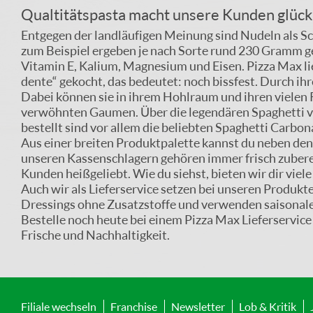
Qualtitätspasta macht unsere Kunden glück
Entgegen der landläufigen Meinung sind Nudeln als S
zum Beispiel ergeben je nach Sorte rund 230 Gramm ge
Vitamin E, Kalium, Magnesium und Eisen. Pizza Max lie
dente“ gekocht, das bedeutet: noch bissfest. Durch ihr
Dabei können sie in ihrem Hohlraum und ihren vielen 
verwöhnten Gaumen. Über die legendären Spaghetti von
bestellt sind vor allem die beliebten Spaghetti Carbon
Aus einer breiten Produktpalette kannst du neben den
unseren Kassenschlagern gehören immer frisch zubere
Kunden heißgeliebt. Wie du siehst, bieten wir dir v
Auch wir als Lieferservice setzen bei unseren Produkte
Dressings ohne Zusatzstoffe und verwenden saisonal
Bestelle noch heute bei einem Pizza Max Lieferservice 
Frische und Nachhaltigkeit.
Filiale wechseln
Franchise
Newsletter
Lob & Kritik