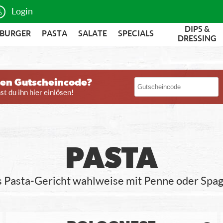
Login
DIPS &
BURGER
PASTA
SALATE
SPECIALS
DRESSING
nen Gutscheincode?
t du ihn hier einlösen!
PASTA
 Pasta-Gericht wahlweise mit Penne oder Spag