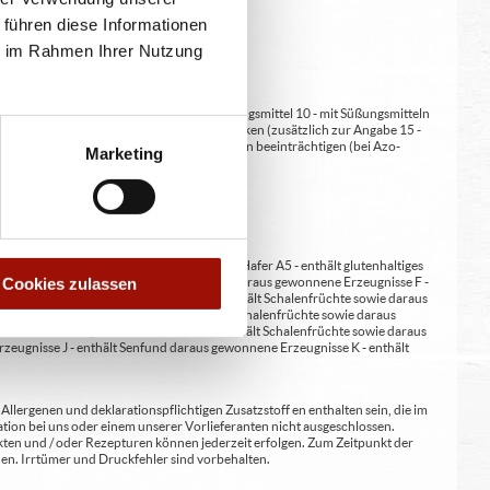
 führen diese Informationen
ie im Rahmen Ihrer Nutzung
at/en (bei Fleischerzeugnissen) 9 - mit Süßungsmittel 10 - mit Süßungsmitteln
 kann bei übermäßigem Verzehr abführend wirken (zusätzlich zur Angabe 15 -
kann Aktivität und Aufmerksamkeit bei Kindern beeinträchtigen (bei Azo-
Marketing
Verdickunsmittel
erste A4 - enthält glutenhaltiges Getreide / Hafer A5 - enthält glutenhaltiges
nene Erzeugnisse E - enthält Erdnüsse und daraus gewonnene Erzeugnisse F -
Cookies zulassen
wie daraus gewonnene Erzeugnisse H1 - enthält Schalenfrüchte sowie daraus
ene Erzeugnisse / Walnüsse H4 - enthält Schalenfrüchte sowie daraus
wonnene Erzeugnisse / Paranüsse H7 - enthält Schalenfrüchte sowie daraus
zeugnisse J - enthält Senf und daraus gewonnene Erzeugnisse K - enthält
lergenen und deklarationspflichtigen Zusatzstoff en enthalten sein, die im
ion bei uns oder einem unserer Vorlieferanten nicht ausgeschlossen.
kten und / oder Rezepturen können jederzeit erfolgen. Zum Zeitpunkt der
en. Irrtümer und Druckfehler sind vorbehalten.