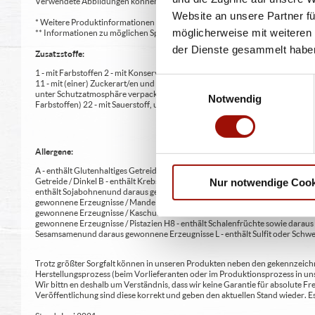
Verwendete Abbildungen können von den tatsächlich gelieferten Produkten a
Website an unsere Partner fü
* Weitere Produktinformationen zu vorverpackten Lebensmitteln finden S
möglicherweise mit weiteren
** Informationen zu möglichen Spuren von Allergenen seitens unsere Herst
der Dienste gesammelt habe
Zusatzstoffe:
1 - mit Farbstoffen 2 - mit Konservierungsmittel 3 - mit Antioxidationsmittel
Einwilligungsauswahl
11 - mit (einer) Zuckerart/en und Süßungsmittel/n 12 - nur bei Tafelsüßen z
unter Schutzatmosphäre verpackt 16 - chininhaltig 17 - koffeinhaltig 18 - mi
Notwendig
Farbstoffen) 22 - mit Sauerstoff, unter Hochdruck, farbstabilisierend (bei Fris
Allergene:
A - enthält Glutenhaltiges Getreide A1 - enthält glutenhaltiges Getreide / Weiz
Getreide / Dinkel B - enthält Krebstiere und daraus gewonnene Erzeugnisse 
Nur notwendige Cook
enthält Sojabohnen und daraus gewonnene Erzeugnisse G - enthält Milch und 
gewonnene Erzeugnisse / Mandeln H2 - enthält Schalenfrüchte sowie daraus 
gewonnene Erzeugnisse / Kaschunüsse H5 - enthält Schalenfrüchte sowie dar
gewonnene Erzeugnisse / Pistazien H8 - enthält Schalenfrüchte sowie daraus
Sesamsamen und daraus gewonnene Erzeugnisse L - enthält Sulfit oder Schwe
Trotz größter Sorgfalt können in unseren Produkten neben den gekennzeichne
Herstellungsprozess (beim Vorlieferanten oder im Produktionsprozess in un
Wir bittn en deshalb um Verständnis, dass wir keine Garantie für absolute 
Veröffentlichung sind diese korrekt und geben den aktuellen Stand wieder.