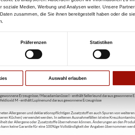
bweichen. Wir liefern innerhalb von ca. 30 Minuten.
r soziale Medien, Werbung und Analysen weiter. Unsere Partner
ie unter www.pizzamax.de/produktinformationen
 Daten zusammen, die Sie ihnen bereitgestellt haben oder die s
eller finden Sie unter www.pizzamax.de/produktinformationen
n.
 4 - mit Geschmacksverstärker 5 - geschwefelt 6 - geschwärzt 7 - gewachst 8 - mit Phosph
usätzlich zur Angabe 13 - enthält eine Phenylalaninquelle (zusätzlich zur Angabe 14 -
t Milcheiweiß (bei Fleischerzeugnissen) 19 - mit Säuerungsmitteln 20 - mit Taurin 21 - 
Präferenzen
Statistiken
chfleisch) 23 - mit Nitritpökelsalz 24 - enthält Alkohol 25 - mit Stabilisatoren 26 - mit 
en A2 - enthält glutenhaltiges Getreide / Roggen A3 - enthält glutenhaltiges Getreide / G
C - enthält Eier und daraus gewonnene Erzeugnisse D - enthält Fische und daraus gewon
ies
Auswahl erlauben
daraus gewonnene Erzeugnisse (einschließlich Laktose) H - enthält Schalenfrüchte so
gewonnene Erzeugnisse / Haselnüsse H3 - enthält Schalenfrüchte sowie daraus gewonn
aus gewonnene Erzeugnisse / Pecannüsse H6 - enthält Schalenfrüchte sowie daraus ge
 gewonnene Erzeugnisse / Macadamianüsse I - enthält Sellerie und daraus gewonnene Er
feldioxid M - enthält Lupinen und daraus gewonnene Erzeugnisse
ten Allergenen und deklarationspflichtigen Zusatzstoff en auch Spuren von weiteren Al
seren Küchen) verwendet werden. In seltenen Ausnahmefällen ist eine Kreuzkontaminat
Freiheit der Allergene oder Zusatzstoffe übernehmen können. Änderungen an den Produ
 Es kann keine Garantie für eine 100%ige Vollständigkeit der Angaben übernommen werd