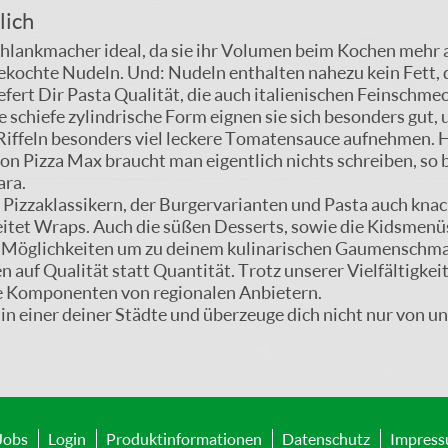
lich
chlankmacher ideal, da sie ihr Volumen beim Kochen meh
kochte Nudeln. Und: Nudeln enthalten nahezu kein Fett, da
fert Dir Pasta Qualität, die auch italienischen Feinschm
e schiefe zylindrische Form eignen sie sich besonders gut,
Riffeln besonders viel leckere Tomatensauce aufnehmen. 
 Pizza Max braucht man eigentlich nichts schreiben, so be
ara.
 Pizzaklassikern, der Burgervarianten und Pasta auch kna
itet Wraps. Auch die süßen Desserts, sowie die Kidsmenü
iele Möglichkeiten um zu deinem kulinarischen Gaumenschm
n auf Qualität statt Quantität. Trotz unserer Vielfältigkei
e Komponenten von regionalen Anbietern.
in einer deiner Städte und überzeuge dich nicht nur von un
Jobs
Login
Produktinformationen
Datenschutz
Impres