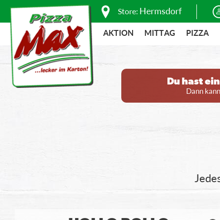
Hermsdorf
Store:
AKTION
MITTAG
PIZZA
Du hast ei
Dann kanns
Jedes