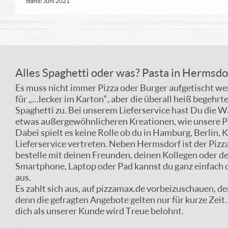
Stand: Juni 2021
Alles Spaghetti oder was? Pasta in Hermsdo
Es muss nicht immer Pizza oder Burger aufgetischt werd
für „…lecker im Karton“, aber die überall heiß begehrt
Spaghetti zu. Bei unserem Lieferservice hast Du die W
etwas außergewöhnlicheren Kreationen, wie unsere Pa
Dabei spielt es keine Rolle ob du in Hamburg, Berlin, 
Lieferservice vertreten. Neben Hermsdorf ist der Piz
bestelle mit deinen Freunden, deinen Kollegen oder de
Smartphone, Laptop oder Pad kannst du ganz einfach on
aus.
Es zahlt sich aus, auf pizzamax.de vorbeizuschauen, de
denn die gefragten Angebote gelten nur für kurze Zei
dich als unserer Kunde wird Treue belohnt.