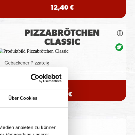
12,40 €
PIZZABRÖTCHEN
CLASSIC
Gebackener Pizzateig
8 Stück
3,99 €
Über Cookies
 Medien anbieten zu können
eitung geringfügig variieren.
hrer Verwendung unserer