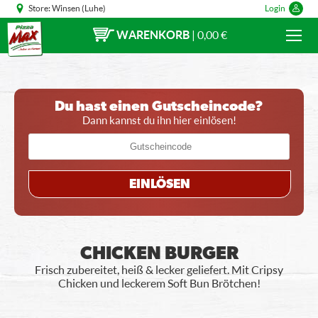
Store:
Winsen (Luhe)
Login
WARENKORB
|
0,00 €
Du hast einen Gutscheincode?
Dann kannst du ihn hier einlösen!
EINLÖSEN
CHICKEN BURGER
Frisch zubereitet, heiß & lecker geliefert. Mit Cripsy
Chicken und leckerem Soft Bun Brötchen!