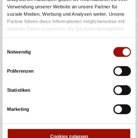
Verwendung unserer Website an unsere Partner für
soziale Medien, Werbung und Analysen weiter. Unsere
Soft Bun, Crispy Chicken (135g), Tomaten, rote
Zwiebeln, Lollo Bionda Salat, Bacon,
...
mehr
Partner führen diese Informationen möglicherweise mit
weiteren Daten zusammen, die Sie ihnen bereitgestellt
haben oder die sie im Rahmen Ihrer Nutzung der Dienste
einfach
doppelt
gesammelt haben.
Einwilligungsauswahl
8,40 €
11,40 €
Notwendig
Präferenzen
Alle Preise in €. Alle Preise inkl. gesetzl. MwSt. Alle Angaben zu
Grammaturen oder Durchmessern, bspw. der Pizzen sind circa-
Statistiken
Angaben und können durch die Zubereitung geringfügig variieren.
Verwendete Abbildungen können von den tatsächlich gelieferten
Produkten abweichen. Wir liefern innerhalb von ca. 30 Minuten.
Marketing
* Weitere Produktinformationen zu vorverpackten Lebensmitteln
finden Sie unter www.pizzamax.de/produktinformationen
** Informationen zu möglichen Spuren von Allergenen seitens unsere
Hersteller finden Sie unter www.pizzamax.de/produktinformationen
Zusatzstoffe:
Cookies zulassen