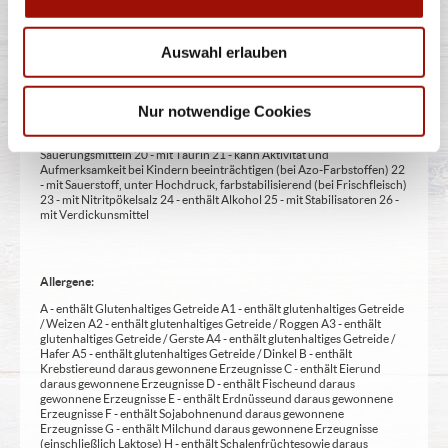
1 - mit Farbstoffen 2 - mit Konservierungsmittel 3 - mit
Antioxidationsmittel 4 - mit Geschmacksverstärker 5 - geschwefelt 6 -
geschwärzt 7 - gewachst 8 - mit Phosphat/en (bei Fleischerzeugnissen)
Auswahl erlauben
9 - mit Süßungsmittel 10 - mit Süßungsmitteln 11 - mit (einer)
Zuckerart/en und Süßungsmittel/n 12 - nur bei Tafelsüßen zusätzlich
zur Angabe 13 - enthält eine Phenylalaninquelle (zusätzlich zur Angabe
14 - kann bei übermäßigem Verzehr abführend wirken (zusätzlich zur
Nur notwendige Cookies
Angabe 15 - unter Schutzatmosphäre verpackt 16 - chininhaltig 17 -
koffeinhaltig 18 - mit Milcheiweiß (bei Fleischerzeugnissen) 19 - mit
Säuerungsmitteln 20 - mit Taurin 21 - kann Aktivität und
Aufmerksamkeit bei Kindern beeinträchtigen (bei Azo-Farbstoffen) 22
- mit Sauerstoff, unter Hochdruck, farbstabilisierend (bei Frischfleisch)
23 - mit Nitritpökelsalz 24 - enthält Alkohol 25 - mit Stabilisatoren 26 -
mit Verdickunsmittel
Allergene:
A - enthält Glutenhaltiges Getreide A1 - enthält glutenhaltiges Getreide
/ Weizen A2 - enthält glutenhaltiges Getreide / Roggen A3 - enthält
glutenhaltiges Getreide / Gerste A4 - enthält glutenhaltiges Getreide /
Hafer A5 - enthält glutenhaltiges Getreide / Dinkel B - enthält
Krebstiere und daraus gewonnene Erzeugnisse C - enthält Eier und
daraus gewonnene Erzeugnisse D - enthält Fische und daraus
gewonnene Erzeugnisse E - enthält Erdnüsse und daraus gewonnene
Erzeugnisse F - enthält Sojabohnen und daraus gewonnene
Erzeugnisse G - enthält Milch und daraus gewonnene Erzeugnisse
(einschließlich Laktose) H - enthält Schalenfrüchte sowie daraus