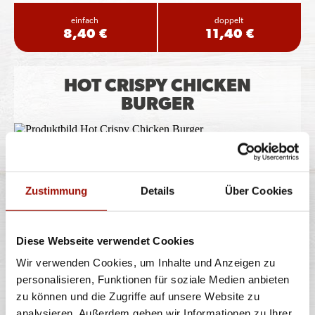
einfach
doppelt
8,40 €
11,40 €
HOT CRISPY CHICKEN
BURGER
Soft Bun, Crispy Chicken (135g), Tomaten, Lollo Bionda
Salat, Jalapeños, Chili
...
mehr
Zustimmung
Details
Über Cookies
einfach
doppelt
8,40 €
11,40 €
Diese Webseite verwendet Cookies
Wir verwenden Cookies, um Inhalte und Anzeigen zu
CAJUN CRISPY CHICKEN
personalisieren, Funktionen für soziale Medien anbieten
BURGER
zu können und die Zugriffe auf unsere Website zu
analysieren. Außerdem geben wir Informationen zu Ihrer