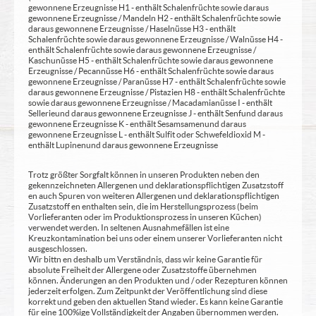
gewonnene Erzeugnisse H1 - enthält Schalenfrüchte sowie daraus
gewonnene Erzeugnisse / Mandeln H2 - enthält Schalenfrüchte sowie
daraus gewonnene Erzeugnisse / Haselnüsse H3 - enthält
Schalenfrüchte sowie daraus gewonnene Erzeugnisse / Walnüsse H4 -
enthält Schalenfrüchte sowie daraus gewonnene Erzeugnisse /
Kaschunüsse H5 - enthält Schalenfrüchte sowie daraus gewonnene
Erzeugnisse / Pecannüsse H6 - enthält Schalenfrüchte sowie daraus
gewonnene Erzeugnisse / Paranüsse H7 - enthält Schalenfrüchte sowie
daraus gewonnene Erzeugnisse / Pistazien H8 - enthält Schalenfrüchte
sowie daraus gewonnene Erzeugnisse / Macadamianüsse I - enthält
Sellerie und daraus gewonnene Erzeugnisse J - enthält Senf und daraus
gewonnene Erzeugnisse K - enthält Sesamsamen und daraus
gewonnene Erzeugnisse L - enthält Sulfit oder Schwefeldioxid M -
enthält Lupinen und daraus gewonnene Erzeugnisse
Trotz größter Sorgfalt können in unseren Produkten neben den
gekennzeichneten Allergenen und deklarationspflichtigen Zusatzstoff
en auch Spuren von weiteren Allergenen und deklarationspflichtigen
Zusatzstoff en enthalten sein, die im Herstellungsprozess (beim
Vorlieferanten oder im Produktionsprozess in unseren Küchen)
verwendet werden. In seltenen Ausnahmefällen ist eine
Kreuzkontamination bei uns oder einem unserer Vorlieferanten nicht
ausgeschlossen.
Wir bittn en deshalb um Verständnis, dass wir keine Garantie für
absolute Freiheit der Allergene oder Zusatzstoffe übernehmen
können. Änderungen an den Produkten und / oder Rezepturen können
jederzeit erfolgen. Zum Zeitpunkt der Veröffentlichung sind diese
korrekt und geben den aktuellen Stand wieder. Es kann keine Garantie
für eine 100%ige Vollständigkeit der Angaben übernommen werden.