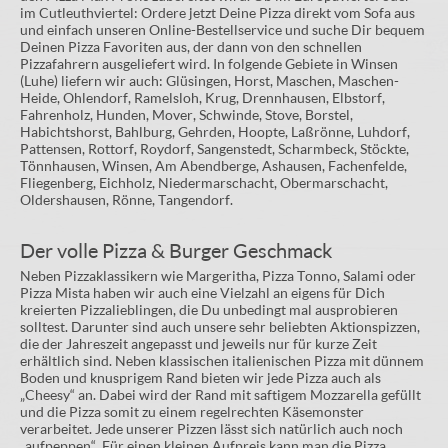
im Cutleuthviertel: Ordere jetzt Deine Pizza direkt vom Sofa aus
und einfach unseren Online-Bestellservice und suche Dir bequem
Deinen Pizza Favoriten aus, der dann von den schnellen
Pizzafahrern ausgeliefert wird. In folgende Gebiete in Winsen
(Luhe) liefern wir auch: Glüsingen, Horst, Maschen, Maschen-
Heide, Ohlendorf, Ramelsloh, Krug, Drennhausen, Elbstorf,
Fahrenholz, Hunden, Mover, Schwinde, Stove, Borstel,
Habichtshorst, Bahlburg, Gehrden, Hoopte, Laßrönne, Luhdorf,
Pattensen, Rottorf, Roydorf, Sangenstedt, Scharmbeck, Stöckte,
Tönnhausen, Winsen, Am Abendberge, Ashausen, Fachenfelde,
Fliegenberg, Eichholz, Niedermarschacht, Obermarschacht,
Oldershausen, Rönne, Tangendorf.
Der volle Pizza & Burger Geschmack
Neben Pizzaklassikern wie Margeritha, Pizza Tonno, Salami oder
Pizza Mista haben wir auch eine Vielzahl an eigens für Dich
kreierten Pizzalieblingen, die Du unbedingt mal ausprobieren
solltest. Darunter sind auch unsere sehr beliebten Aktionspizzen,
die der Jahreszeit angepasst und jeweils nur für kurze Zeit
erhältlich sind. Neben klassischen italienischen Pizza mit dünnem
Boden und knusprigem Rand bieten wir jede Pizza auch als
„Cheesy“ an. Dabei wird der Rand mit saftigem Mozzarella gefüllt
und die Pizza somit zu einem regelrechten Käsemonster
verarbeitet. Jede unserer Pizzen lässt sich natürlich auch noch
„aufpeppen“. Für einen kleinen Aufpreis kann man die Pizza