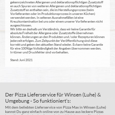
gekennzeichneten Allergenen und deklarationspflichtigen Zusatzstoff
en auch Spuren von weiteren Allergenen und deklarationspflichtigen
Zusatzstoff en enthalten sein, die im Herstellungsprozess (beim
Vorlieferanten oder im Produktionsprozess in unseren Küchen)
verwendet werden. In seltenen Ausnahmefällen ist eine
Kreuzkontamination bei uns oder einem unserer Vorlieferanten nicht
ausgeschlossen.
Wir bittn en deshalb um Verständnis, dass wir keine Garantie für
absolute Freiheit der Allergene oder Zusatzstoffe übernehmen
können. Änderungen an den Produkten und / oder Rezepturen können
jederzeit erfolgen. Zum Zeitpunkt der Veröffentlichung sind diese
korrekt und geben den aktuellen Stand wieder. Es kann keine Garantie
für eine 100%ige Vollständigkeit der Angaben übernommen werden.
Irrtümer und Druckfehler sind vorbehalten.
Stand: Juni 2021
Der Pizza Lieferservice für Winsen (Luhe) &
Umgebung - So funktioniert’s:
Mit dem beliebten Lieferservice von Pizza Max in Winsen (Luhe)
kannst Du ganz einfach online von zu Hause aus leckere Pizzas