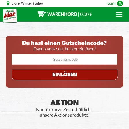
Store:
Winsen (Luhe)
Login
WARENKORB
|
0,00 €
Du hast einen Gutscheincode?
Dann kannst du ihn hier einlösen!
EINLÖSEN
AKTION
Nur für kurze Zeit erhältlich -
unsere Aktionsprodukte!