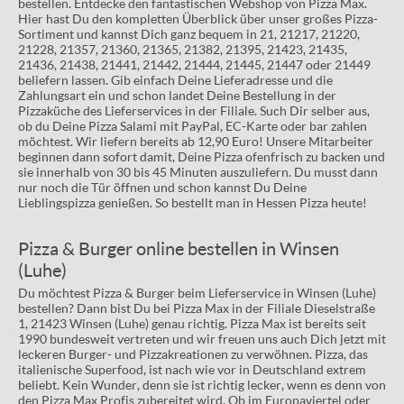
bestellen. Entdecke den fantastischen Webshop von Pizza Max.
Hier hast Du den kompletten Überblick über unser großes Pizza-
Sortiment und kannst Dich ganz bequem in 21, 21217, 21220,
21228, 21357, 21360, 21365, 21382, 21395, 21423, 21435,
21436, 21438, 21441, 21442, 21444, 21445, 21447 oder 21449
beliefern lassen. Gib einfach Deine Lieferadresse und die
Zahlungsart ein und schon landet Deine Bestellung in der
Pizzaküche des Lieferservices in der Filiale. Such Dir selber aus,
ob du Deine Pizza Salami mit PayPal, EC-Karte oder bar zahlen
möchtest. Wir liefern bereits ab 12,90 Euro! Unsere Mitarbeiter
beginnen dann sofort damit, Deine Pizza ofenfrisch zu backen und
sie innerhalb von 30 bis 45 Minuten auszuliefern. Du musst dann
nur noch die Tür öffnen und schon kannst Du Deine
Lieblingspizza genießen. So bestellt man in Hessen Pizza heute!
Pizza & Burger online bestellen in Winsen
(Luhe)
Du möchtest Pizza & Burger beim Lieferservice in Winsen (Luhe)
bestellen? Dann bist Du bei Pizza Max in der Filiale Dieselstraße
1, 21423 Winsen (Luhe) genau richtig. Pizza Max ist bereits seit
1990 bundesweit vertreten und wir freuen uns auch Dich jetzt mit
leckeren Burger- und Pizzakreationen zu verwöhnen. Pizza, das
italienische Superfood, ist nach wie vor in Deutschland extrem
beliebt. Kein Wunder, denn sie ist richtig lecker, wenn es denn von
den Pizza Max Profis zubereitet wird. Ob im Europaviertel oder