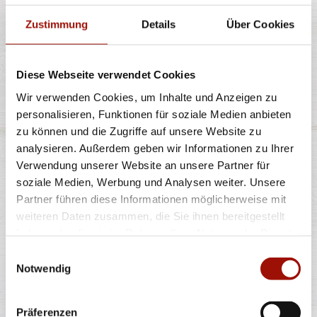
Zustimmung
Details
Über Cookies
6,90 €
Diese Webseite verwendet Cookies
BEN & JERRY'S
Wir verwenden Cookies, um Inhalte und Anzeigen zu
personalisieren, Funktionen für soziale Medien anbieten
DOPPELPACK
zu können und die Zugriffe auf unsere Website zu
analysieren. Außerdem geben wir Informationen zu Ihrer
Verwendung unserer Website an unsere Partner für
Bestelle zwei Ben & Jerrys Pints Deiner Wahl
soziale Medien, Werbung und Analysen weiter. Unsere
Partner führen diese Informationen möglicherweise mit
weiteren Daten zusammen, die Sie ihnen bereitgestellt
2x465ml
haben oder die sie im Rahmen Ihrer Nutzung der Dienste
12,99 €
(13,97 € / 1,0L)
gesammelt haben.
Einwilligungsauswahl
Notwendig
Präferenzen