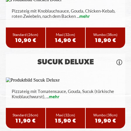
Pizzateig mit Knoblauchsauce, Gouda, Chicken-Kebab,
roten Zwiebeln, nach dem Backen
...
mehr
Standard
(26cm)
Maxi
(32cm)
Wumbo
(38cm)
10,90 €
14,90 €
18,90 €
SUCUK DELUXE
Pizzateig mit Tomatensauce, Gouda, Sucuk (türkische
Knoblauchwurst),
...
mehr
Standard
(26cm)
Maxi
(32cm)
Wumbo
(38cm)
11,90 €
15,90 €
19,90 €