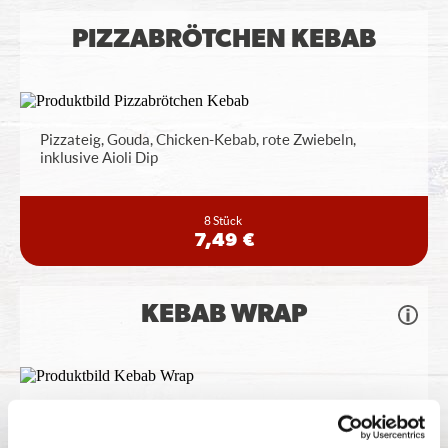
PIZZABRÖTCHEN KEBAB
Pizzateig, Gouda, Chicken-Kebab, rote Zwiebeln,
inklusive Aioli Dip
8 Stück
7,49 €
KEBAB WRAP
Weizentortilla, Knoblauchsauce, Chicken-Kebab, rote
Zwiebeln, Kirschtomaten,
...
mehr