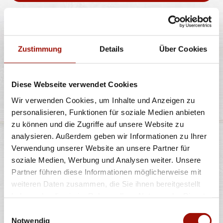
CHICKEN WRAP
Zustimmung
Details
Über Cookies
Weizentortilla, bunter Salatmix, Kräuterremoulade,
Diese Webseite verwendet Cookies
Crispy Chicken, Cheddar
Wir verwenden Cookies, um Inhalte und Anzeigen zu
personalisieren, Funktionen für soziale Medien anbieten
7,90 €
zu können und die Zugriffe auf unsere Website zu
analysieren. Außerdem geben wir Informationen zu Ihrer
Verwendung unserer Website an unsere Partner für
soziale Medien, Werbung und Analysen weiter. Unsere
Partner führen diese Informationen möglicherweise mit
weiteren Daten zusammen, die Sie ihnen bereitgestellt
Alle Preise in €. Alle Preise inkl. gesetzl. MwSt. Alle Angaben zu
haben oder die sie im Rahmen Ihrer Nutzung der Dienste
Grammaturen oder Durchmessern, bspw. der Pizzen sind circa-
Angaben und können durch die Zubereitung geringfügig variieren.
gesammelt haben.
Einwilligungsauswahl
Verwendete Abbildungen können von den tatsächlich gelieferten
Produkten abweichen. Wir liefern innerhalb von ca. 30 Minuten.
Notwendig