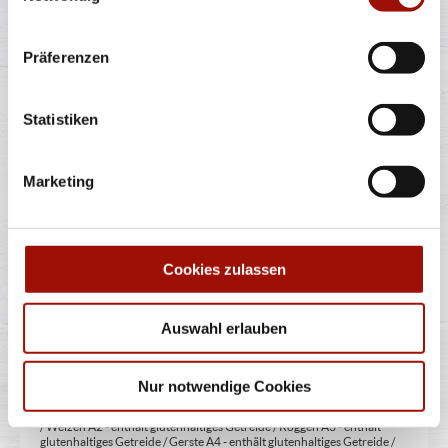
* Weitere Produktinformationen zu vorverpackten Lebensmitteln
finden Sie unter www.pizzamax.de/produktinformationen
** Informationen zu möglichen Spuren von Allergenen seitens unsere
Präferenzen
Hersteller finden Sie unter www.pizzamax.de/produktinformationen
Zusatzstoffe:
Statistiken
1 - mit Farbstoffen 2 - mit Konservierungsmittel 3 - mit
Antioxidationsmittel 4 - mit Geschmacksverstärker 5 - geschwefelt 6 -
geschwärzt 7 - gewachst 8 - mit Phosphat/en (bei Fleischerzeugnissen)
9 - mit Süßungsmittel 10 - mit Süßungsmitteln 11 - mit (einer)
Marketing
Zuckerart/en und Süßungsmittel/n 12 - nur bei Tafelsüßen zusätzlich
zur Angabe 13 - enthält eine Phenylalaninquelle (zusätzlich zur Angabe
14 - kann bei übermäßigem Verzehr abführend wirken (zusätzlich zur
Angabe 15 - unter Schutzatmosphäre verpackt 16 - chininhaltig 17 -
koffeinhaltig 18 - mit Milcheiweiß (bei Fleischerzeugnissen) 19 - mit
Säuerungsmitteln 20 - mit Taurin 21 - kann Aktivität und
Cookies zulassen
Aufmerksamkeit bei Kindern beeinträchtigen (bei Azo-Farbstoffen) 22
- mit Sauerstoff, unter Hochdruck, farbstabilisierend (bei Frischfleisch)
23 - mit Nitritpökelsalz 24 - enthält Alkohol 25 - mit Stabilisatoren 26 -
mit Verdickunsmittel
Auswahl erlauben
Allergene:
Nur notwendige Cookies
A - enthält Glutenhaltiges Getreide A1 - enthält glutenhaltiges Getreide
/ Weizen A2 - enthält glutenhaltiges Getreide / Roggen A3 - enthält
glutenhaltiges Getreide / Gerste A4 - enthält glutenhaltiges Getreide /