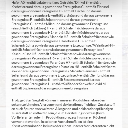
Hafer A5 - enthält glutenhaltiges Getreide / Dinkel B - enthält
Krebstiere und daraus gewonnene Erzeugnisse C - enthält Eier und
daraus gewonnene Erzeugnisse D - enthält Fische und daraus
gewonnene Erzeugnisse E - enthält Erdnüsse und daraus gewonnene
Erzeugnisse F - enthält Sojabohnen und daraus gewonnene
Erzeugnisse G - enthält Milch und daraus gewonnene Erzeugnisse
(einschließlich Laktose) H - enthält Schalenfrüchte sowie daraus
gewonnene Erzeugnisse H1 - enthält Schalenfrüchte sowie daraus
gewonnene Erzeugnisse / Mandeln H2 - enthält Schalenfrüchte sowie
daraus gewonnene Erzeugnisse / Haselnüsse H3 - enthält
Schalenfrüchte sowie daraus gewonnene Erzeugnisse / Walnüsse H4 -
enthält Schalenfrüchte sowie daraus gewonnene Erzeugnisse /
Kaschunüsse H5 - enthält Schalenfrüchte sowie daraus gewonnene
Erzeugnisse / Pecannüsse H6 - enthält Schalenfrüchte sowie daraus
gewonnene Erzeugnisse / Paranüsse H7 - enthält Schalenfrüchte sowie
daraus gewonnene Erzeugnisse / Pistazien H8 - enthält Schalenfrüchte
sowie daraus gewonnene Erzeugnisse / Macadamianüsse I - enthält
Sellerie und daraus gewonnene Erzeugnisse J - enthält Senf und daraus
gewonnene Erzeugnisse K - enthält Sesamsamen und daraus
gewonnene Erzeugnisse L - enthält Sulfit oder Schwefeldioxid M -
enthält Lupinen und daraus gewonnene Erzeugnisse
Trotz größter Sorgfalt können in unseren Produkten neben den
gekennzeichneten Allergenen und deklarationspflichtigen Zusatzstoff
en auch Spuren von weiteren Allergenen und deklarationspflichtigen
Zusatzstoff en enthalten sein, die im Herstellungsprozess (beim
Vorlieferanten oder im Produktionsprozess in unseren Küchen)
verwendet werden. In seltenen Ausnahmefällen ist eine
Kreuzkontamination bei uns oder einem unserer Vorlieferanten nicht