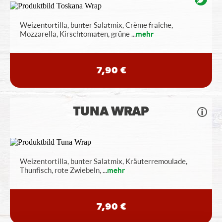
Weizentortilla, bunter Salatmix, Crème fraîche,
Mozzarella, Kirschtomaten, grüne
...
mehr
7,90 €
TUNA WRAP
Weizentortilla, bunter Salatmix, Kräuterremoulade,
Thunfisch, rote Zwiebeln,
...
mehr
7,90 €