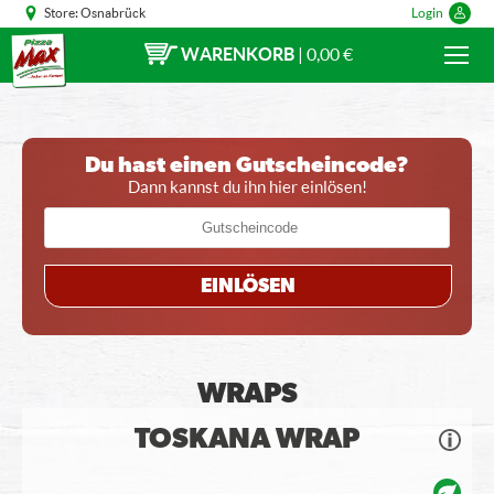
Store:
Osnabrück
Login
WARENKORB
|
0,00 €
Du hast einen Gutscheincode?
Dann kannst du ihn hier einlösen!
EINLÖSEN
WRAPS
TOSKANA WRAP