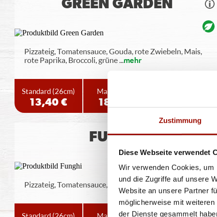
GREEN GARDEN
Pizzateig, Tomatensauce, Gouda, rote Zwiebeln, Mais,
rote Paprika, Broccoli, grüne
...
mehr
Standard
(26cm)
Maxi
(32cm)
Wumbo
(38cm)
13,40 €
18,40 €
24,40 €
Zustimmung
FUNGHI
Diese Webseite verwendet 
Wir verwenden Cookies, um I
und die Zugriffe auf unsere 
Pizzateig, Tomatensauce, Gouda, Champignons
Website an unsere Partner fü
möglicherweise mit weiteren
der Dienste gesammelt habe
Standard
(26cm)
Maxi
(32cm)
Wumbo
(38cm)