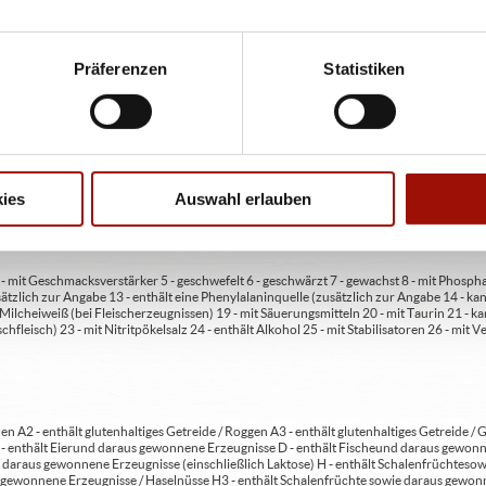
Präferenzen
Statistiken
ren oder Durchmessern, bspw. der Pizzen sind circa-Angaben und können durch die Zuber
bweichen. Wir liefern innerhalb von ca. 30 Minuten.
ies
Auswahl erlauben
ie unter www.pizzamax.de/produktinformationen
eller finden Sie unter www.pizzamax.de/produktinformationen
 4 - mit Geschmacksverstärker 5 - geschwefelt 6 - geschwärzt 7 - gewachst 8 - mit Phosph
usätzlich zur Angabe 13 - enthält eine Phenylalaninquelle (zusätzlich zur Angabe 14 -
t Milcheiweiß (bei Fleischerzeugnissen) 19 - mit Säuerungsmitteln 20 - mit Taurin 21 - 
chfleisch) 23 - mit Nitritpökelsalz 24 - enthält Alkohol 25 - mit Stabilisatoren 26 - mit 
en A2 - enthält glutenhaltiges Getreide / Roggen A3 - enthält glutenhaltiges Getreide / G
C - enthält Eier und daraus gewonnene Erzeugnisse D - enthält Fische und daraus gewon
daraus gewonnene Erzeugnisse (einschließlich Laktose) H - enthält Schalenfrüchte so
gewonnene Erzeugnisse / Haselnüsse H3 - enthält Schalenfrüchte sowie daraus gewonn