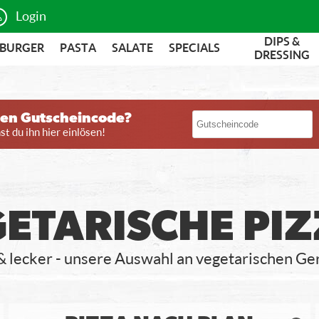
Login
DIPS &
BURGER
PASTA
SALATE
SPECIALS
DRESSING
nen Gutscheincode?
t du ihn hier einlösen!
ETARISCHE PI
& lecker - unsere Auswahl an vegetarischen Ge