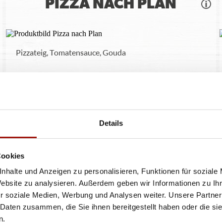
PIZZA NACH PLAN
Pizzateig, Tomatensauce, Gouda
Standard
(26cm)
Maxi
(32cm)
Wumbo
(38cm)
9,90 €
13,90 €
17,90 €
Details
Cookies
nhalte und Anzeigen zu personalisieren, Funktionen für soziale
Website zu analysieren. Außerdem geben wir Informationen zu I
r soziale Medien, Werbung und Analysen weiter. Unsere Partner
 Daten zusammen, die Sie ihnen bereitgestellt haben oder die s
n.