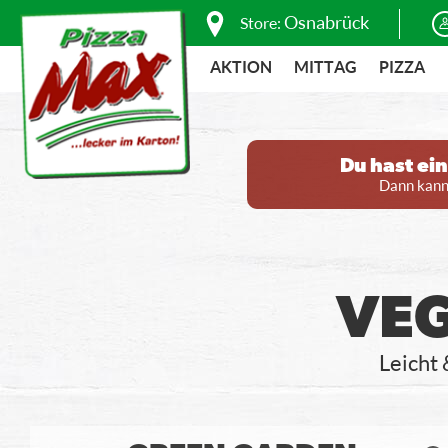
Osnabrück
Store:
AKTION
MITTAG
PIZZA
Du hast ei
Dann kanns
VEG
Leicht 