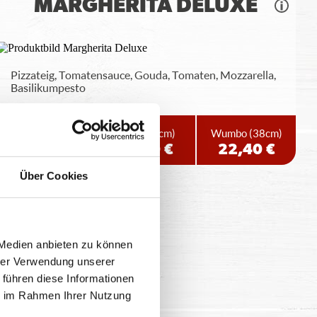
MARGHERITA DELUXE
Pizzateig, Tomatensauce, Gouda, Tomaten, Mozzarella,
Basilikumpesto
Standard
(26cm)
Maxi
(32cm)
Wumbo
(38cm)
12,40 €
16,90 €
22,40 €
Über Cookies
 Medien anbieten zu können
hrer Verwendung unserer
 führen diese Informationen
ie im Rahmen Ihrer Nutzung