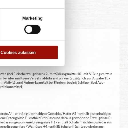
Marketing
eitung geringfügig variieren.
Cookies zulassen
at/en (bei Fleischerzeugnissen) 9 - mit Süßungsmittel 10 - mit Süßungsmitteln
 kann bei übermäßigem Verzehr abführend wirken (zusätzlich zur Angabe 15 -
kann Aktivität und Aufmerksamkeit bei Kindern beeinträchtigen (bei Azo-
Verdickunsmittel
erste A4 - enthält glutenhaltiges Getreide / Hafer A5 - enthält glutenhaltiges
nene Erzeugnisse E - enthält Erdnüsse und daraus gewonnene Erzeugnisse F -
wie daraus gewonnene Erzeugnisse H1 - enthält Schalenfrüchte sowie daraus
ene Erzeugnisse / Walnüsse H4 - enthält Schalenfrüchte sowie daraus