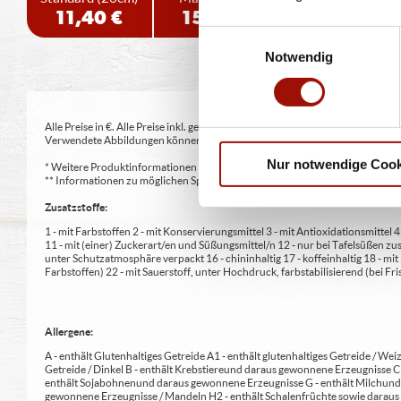
11,40 €
15,90 €
20,90 €
Einwilligungsauswahl
Notwendig
Alle Preise in €. Alle Preise inkl. gesetzl. MwSt. Alle Angaben zu Grammatu
Verwendete Abbildungen können von den tatsächlich gelieferten Produkten a
Nur notwendige Cook
* Weitere Produktinformationen zu vorverpackten Lebensmitteln finden S
** Informationen zu möglichen Spuren von Allergenen seitens unsere Herst
Zusatzstoffe:
1 - mit Farbstoffen 2 - mit Konservierungsmittel 3 - mit Antioxidationsmittel
11 - mit (einer) Zuckerart/en und Süßungsmittel/n 12 - nur bei Tafelsüßen z
unter Schutzatmosphäre verpackt 16 - chininhaltig 17 - koffeinhaltig 18 - mi
Farbstoffen) 22 - mit Sauerstoff, unter Hochdruck, farbstabilisierend (bei Fris
Allergene:
A - enthält Glutenhaltiges Getreide A1 - enthält glutenhaltiges Getreide / Weiz
Getreide / Dinkel B - enthält Krebstiere und daraus gewonnene Erzeugnisse 
enthält Sojabohnen und daraus gewonnene Erzeugnisse G - enthält Milch und 
gewonnene Erzeugnisse / Mandeln H2 - enthält Schalenfrüchte sowie daraus 