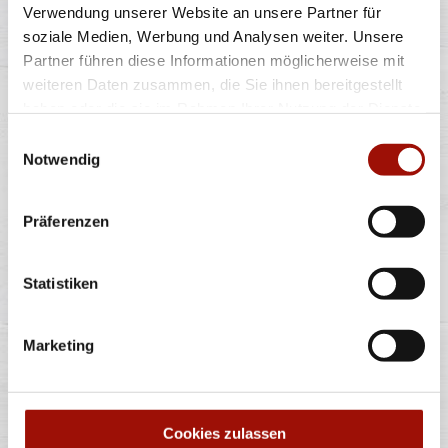
Verwendung unserer Website an unsere Partner für
soziale Medien, Werbung und Analysen weiter. Unsere
Pizzateig, Tomatensauce, Gouda, Champignons
Partner führen diese Informationen möglicherweise mit
weiteren Daten zusammen, die Sie ihnen bereitgestellt
haben oder die sie im Rahmen Ihrer Nutzung der Dienste
Standard
(26cm)
Maxi
(32cm)
Wumbo
(38cm)
11,40 €
15,90 €
20,90 €
gesammelt haben.
Einwilligungsauswahl
Notwendig
Präferenzen
Alle Preise in €. Alle Preise inkl. gesetzl. MwSt. Alle Angaben zu
Grammaturen oder Durchmessern, bspw. der Pizzen sind circa-
Statistiken
Angaben und können durch die Zubereitung geringfügig variieren.
Verwendete Abbildungen können von den tatsächlich gelieferten
Produkten abweichen. Wir liefern innerhalb von ca. 30 Minuten.
Marketing
* Weitere Produktinformationen zu vorverpackten Lebensmitteln
finden Sie unter www.pizzamax.de/produktinformationen
** Informationen zu möglichen Spuren von Allergenen seitens unsere
Hersteller finden Sie unter www.pizzamax.de/produktinformationen
Zusatzstoffe:
Cookies zulassen