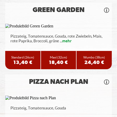
GREEN GARDEN
Pizzateig, Tomatensauce, Gouda, rote Zwiebeln, Mais,
rote Paprika, Broccoli, grüne
...
mehr
Standard
(26cm)
Maxi
(32cm)
Wumbo
(38cm)
13,40 €
18,40 €
24,40 €
PIZZA NACH PLAN
Pizzateig, Tomatensauce, Gouda