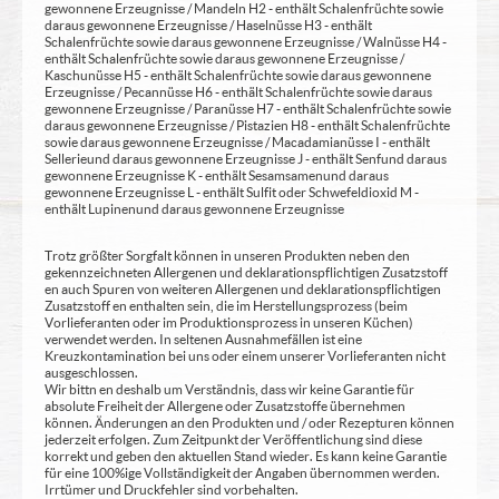
gewonnene Erzeugnisse / Mandeln H2 - enthält Schalenfrüchte sowie
daraus gewonnene Erzeugnisse / Haselnüsse H3 - enthält
Schalenfrüchte sowie daraus gewonnene Erzeugnisse / Walnüsse H4 -
enthält Schalenfrüchte sowie daraus gewonnene Erzeugnisse /
Kaschunüsse H5 - enthält Schalenfrüchte sowie daraus gewonnene
Erzeugnisse / Pecannüsse H6 - enthält Schalenfrüchte sowie daraus
gewonnene Erzeugnisse / Paranüsse H7 - enthält Schalenfrüchte sowie
daraus gewonnene Erzeugnisse / Pistazien H8 - enthält Schalenfrüchte
sowie daraus gewonnene Erzeugnisse / Macadamianüsse I - enthält
Sellerie und daraus gewonnene Erzeugnisse J - enthält Senf und daraus
gewonnene Erzeugnisse K - enthält Sesamsamen und daraus
gewonnene Erzeugnisse L - enthält Sulfit oder Schwefeldioxid M -
enthält Lupinen und daraus gewonnene Erzeugnisse
Trotz größter Sorgfalt können in unseren Produkten neben den
gekennzeichneten Allergenen und deklarationspflichtigen Zusatzstoff
en auch Spuren von weiteren Allergenen und deklarationspflichtigen
Zusatzstoff en enthalten sein, die im Herstellungsprozess (beim
Vorlieferanten oder im Produktionsprozess in unseren Küchen)
verwendet werden. In seltenen Ausnahmefällen ist eine
Kreuzkontamination bei uns oder einem unserer Vorlieferanten nicht
ausgeschlossen.
Wir bittn en deshalb um Verständnis, dass wir keine Garantie für
absolute Freiheit der Allergene oder Zusatzstoffe übernehmen
können. Änderungen an den Produkten und / oder Rezepturen können
jederzeit erfolgen. Zum Zeitpunkt der Veröffentlichung sind diese
korrekt und geben den aktuellen Stand wieder. Es kann keine Garantie
für eine 100%ige Vollständigkeit der Angaben übernommen werden.
Irrtümer und Druckfehler sind vorbehalten.