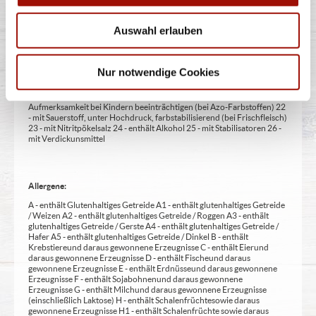
1 - mit Farbstoffen 2 - mit Konservierungsmittel 3 - mit
Antioxidationsmittel 4 - mit Geschmacksverstärker 5 - geschwefelt 6 -
geschwärzt 7 - gewachst 8 - mit Phosphat/en (bei Fleischerzeugnissen)
Auswahl erlauben
9 - mit Süßungsmittel 10 - mit Süßungsmitteln 11 - mit (einer)
Zuckerart/en und Süßungsmittel/n 12 - nur bei Tafelsüßen zusätzlich
zur Angabe 13 - enthält eine Phenylalaninquelle (zusätzlich zur Angabe
14 - kann bei übermäßigem Verzehr abführend wirken (zusätzlich zur
Nur notwendige Cookies
Angabe 15 - unter Schutzatmosphäre verpackt 16 - chininhaltig 17 -
koffeinhaltig 18 - mit Milcheiweiß (bei Fleischerzeugnissen) 19 - mit
Säuerungsmitteln 20 - mit Taurin 21 - kann Aktivität und
Aufmerksamkeit bei Kindern beeinträchtigen (bei Azo-Farbstoffen) 22
- mit Sauerstoff, unter Hochdruck, farbstabilisierend (bei Frischfleisch)
23 - mit Nitritpökelsalz 24 - enthält Alkohol 25 - mit Stabilisatoren 26 -
mit Verdickunsmittel
Allergene:
A - enthält Glutenhaltiges Getreide A1 - enthält glutenhaltiges Getreide
/ Weizen A2 - enthält glutenhaltiges Getreide / Roggen A3 - enthält
glutenhaltiges Getreide / Gerste A4 - enthält glutenhaltiges Getreide /
Hafer A5 - enthält glutenhaltiges Getreide / Dinkel B - enthält
Krebstiere und daraus gewonnene Erzeugnisse C - enthält Eier und
daraus gewonnene Erzeugnisse D - enthält Fische und daraus
gewonnene Erzeugnisse E - enthält Erdnüsse und daraus gewonnene
Erzeugnisse F - enthält Sojabohnen und daraus gewonnene
Erzeugnisse G - enthält Milch und daraus gewonnene Erzeugnisse
(einschließlich Laktose) H - enthält Schalenfrüchte sowie daraus
gewonnene Erzeugnisse H1 - enthält Schalenfrüchte sowie daraus