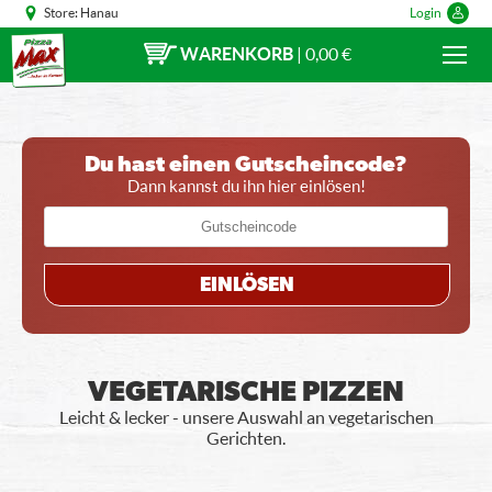
Store:
Hanau
Login
WARENKORB
|
0,00 €
Du hast einen Gutscheincode?
Dann kannst du ihn hier einlösen!
EINLÖSEN
VEGETARISCHE PIZZEN
Leicht & lecker - unsere Auswahl an vegetarischen
Gerichten.