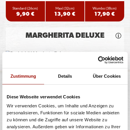
Standard
(26cm)
Maxi
(32cm)
Wumbo
(38cm)
9,90 €
13,90 €
17,90 €
MARGHERITA DELUXE
Pizzateig, Tomatensauce, Gouda, Tomaten, Mozzarella,
Basilikumpesto
Zustimmung
Details
Über Cookies
Standard
(26cm)
Maxi
(32cm)
Wumbo
(38cm)
12,40 €
16,90 €
22,40 €
Diese Webseite verwendet Cookies
Wir verwenden Cookies, um Inhalte und Anzeigen zu
personalisieren, Funktionen für soziale Medien anbieten
FUNGHI
zu können und die Zugriffe auf unsere Website zu
analysieren. Außerdem geben wir Informationen zu Ihrer