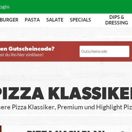
ogin
DIPS &
BURGER
PASTA
SALATE
SPECIALS
DRESSING
nen Gutscheincode?
t du ihn hier einlösen!
PIZZA KLASSIKE
ere Pizza Klassiker, Premium und Highlight Pi