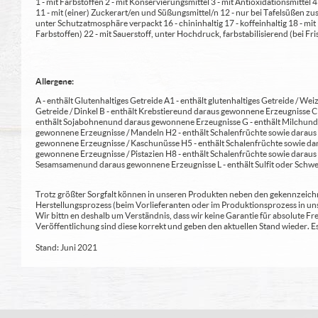
1 - mit Farbstoffen 2 - mit Konservierungsmittel 3 - mit Antioxidationsmittel
11 - mit (einer) Zuckerart/en und Süßungsmittel/n 12 - nur bei Tafelsüßen z
unter Schutzatmosphäre verpackt 16 - chininhaltig 17 - koffeinhaltig 18 - mi
Farbstoffen) 22 - mit Sauerstoff, unter Hochdruck, farbstabilisierend (bei Fris
Allergene:
A - enthält Glutenhaltiges Getreide A1 - enthält glutenhaltiges Getreide / Weiz
Getreide / Dinkel B - enthält Krebstiere und daraus gewonnene Erzeugnisse 
enthält Sojabohnen und daraus gewonnene Erzeugnisse G - enthält Milch und 
gewonnene Erzeugnisse / Mandeln H2 - enthält Schalenfrüchte sowie daraus 
gewonnene Erzeugnisse / Kaschunüsse H5 - enthält Schalenfrüchte sowie dar
gewonnene Erzeugnisse / Pistazien H8 - enthält Schalenfrüchte sowie daraus
Sesamsamen und daraus gewonnene Erzeugnisse L - enthält Sulfit oder Schwe
Trotz größter Sorgfalt können in unseren Produkten neben den gekennzeichne
Herstellungsprozess (beim Vorlieferanten oder im Produktionsprozess in un
Wir bittn en deshalb um Verständnis, dass wir keine Garantie für absolute 
Veröffentlichung sind diese korrekt und geben den aktuellen Stand wieder.
Stand: Juni 2021