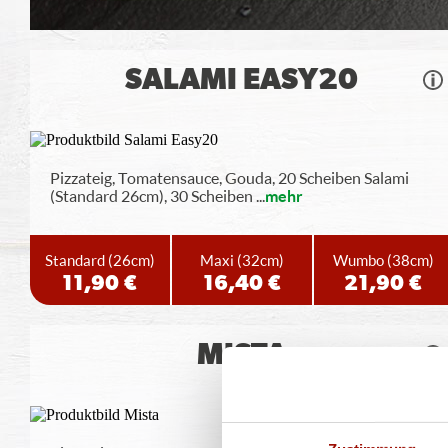
SALAMI EASY20
Pizzateig, Tomatensauce, Gouda, 20 Scheiben Salami
(Standard 26cm), 30 Scheiben
...
mehr
Standard
(26cm)
Maxi
(32cm)
Wumbo
(38cm)
11,90 €
16,40 €
21,90 €
MISTA