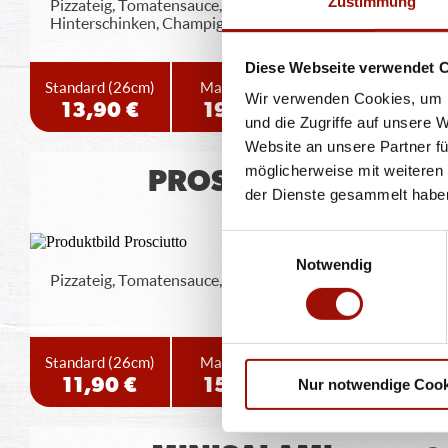
Zustimmung
Pizzateig, Tomatensauce, Gouda, Salami,
Hinterschinken, Champignons, Peperoni
Diese Webseite verwendet 
Standard
(26cm)
Maxi
(32cm)
Wumbo
(38cm)
Wir verwenden Cookies, um I
13,90 €
19,40 €
25,40 €
und die Zugriffe auf unsere 
Website an unsere Partner fü
möglicherweise mit weiteren
PROSCIUTTO
der Dienste gesammelt habe
Einwilligungsauswahl
Notwendig
Pizzateig, Tomatensauce, Gouda, Hinterschinken
Standard
(26cm)
Maxi
(32cm)
Wumbo
(38cm)
11,90 €
15,90 €
20,90 €
Nur notwendige Cook