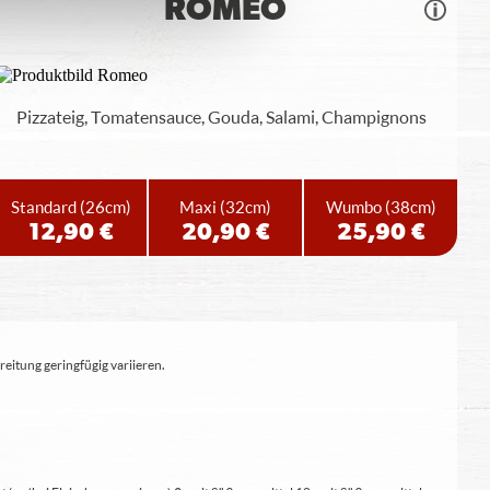
ROMEO
Pizzateig, Tomatensauce, Gouda, Salami, Champignons
Standard
(26cm)
Maxi
(32cm)
Wumbo
(38cm)
12,90 €
20,90 €
25,90 €
eitung geringfügig variieren.