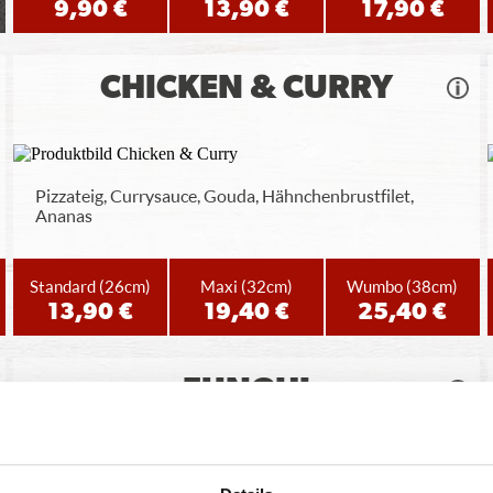
9,90 €
13,90 €
17,90 €
CHICKEN & CURRY
Pizzateig, Currysauce, Gouda, Hähnchenbrustfilet,
Ananas
Standard
(26cm)
Maxi
(32cm)
Wumbo
(38cm)
13,90 €
19,40 €
25,40 €
FUNGHI