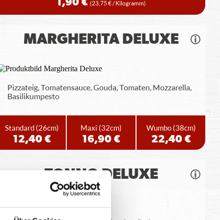
1,90 €
(23,75 € / Kilogramm)
MARGHERITA DELUXE
Pizzateig, Tomatensauce, Gouda, Tomaten, Mozzarella,
Basilikumpesto
Standard
(26cm)
Maxi
(32cm)
Wumbo
(38cm)
12,40 €
16,90 €
22,40 €
TONNO DELUXE