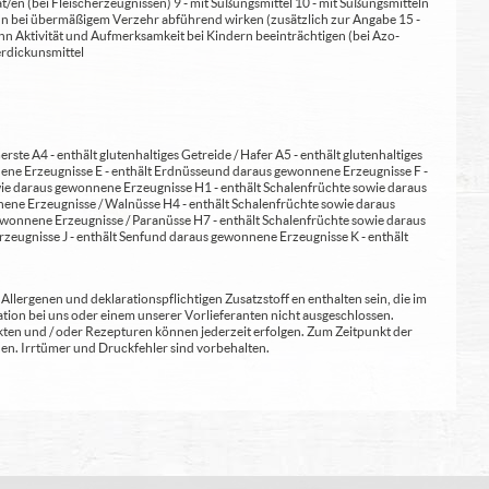
at/en (bei Fleischerzeugnissen) 9 - mit Süßungsmittel 10 - mit Süßungsmitteln
 kann bei übermäßigem Verzehr abführend wirken (zusätzlich zur Angabe 15 -
kann Aktivität und Aufmerksamkeit bei Kindern beeinträchtigen (bei Azo-
Verdickunsmittel
erste A4 - enthält glutenhaltiges Getreide / Hafer A5 - enthält glutenhaltiges
nene Erzeugnisse E - enthält Erdnüsse und daraus gewonnene Erzeugnisse F -
wie daraus gewonnene Erzeugnisse H1 - enthält Schalenfrüchte sowie daraus
ene Erzeugnisse / Walnüsse H4 - enthält Schalenfrüchte sowie daraus
wonnene Erzeugnisse / Paranüsse H7 - enthält Schalenfrüchte sowie daraus
zeugnisse J - enthält Senf und daraus gewonnene Erzeugnisse K - enthält
lergenen und deklarationspflichtigen Zusatzstoff en enthalten sein, die im
ion bei uns oder einem unserer Vorlieferanten nicht ausgeschlossen.
kten und / oder Rezepturen können jederzeit erfolgen. Zum Zeitpunkt der
en. Irrtümer und Druckfehler sind vorbehalten.