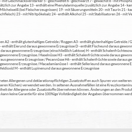
 4 - mit Geschmacksverstärker 5 - geschwefelt 6 - geschwärzt 7 - gewachst 8 - mit Phosph
usätzlich zur Angabe 13 - enthält eine Phenylalaninquelle (zusätzlich zur Angabe 14 -
t Milcheiweiß (bei Fleischerzeugnissen) 19 - mit Säuerungsmitteln 20 - mit Taurin 21 - 
chfleisch) 23 - mit Nitritpökelsalz 24 - enthält Alkohol 25 - mit Stabilisatoren 26 - mit 
en A2 - enthält glutenhaltiges Getreide / Roggen A3 - enthält glutenhaltiges Getreide / G
C - enthält Eier und daraus gewonnene Erzeugnisse D - enthält Fische und daraus gewon
daraus gewonnene Erzeugnisse (einschließlich Laktose) H - enthält Schalenfrüchte so
gewonnene Erzeugnisse / Haselnüsse H3 - enthält Schalenfrüchte sowie daraus gewonn
aus gewonnene Erzeugnisse / Pecannüsse H6 - enthält Schalenfrüchte sowie daraus ge
 gewonnene Erzeugnisse / Macadamianüsse I - enthält Sellerie und daraus gewonnene Er
feldioxid M - enthält Lupinen und daraus gewonnene Erzeugnisse
ten Allergenen und deklarationspflichtigen Zusatzstoff en auch Spuren von weiteren Al
seren Küchen) verwendet werden. In seltenen Ausnahmefällen ist eine Kreuzkontaminat
Freiheit der Allergene oder Zusatzstoffe übernehmen können. Änderungen an den Produ
 Es kann keine Garantie für eine 100%ige Vollständigkeit der Angaben übernommen werd