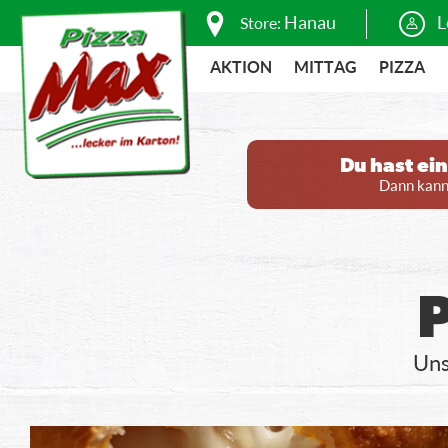
Hanau
L
Store:
AKTION
MITTAG
PIZZA
Du hast ei
Dann kanns
Uns