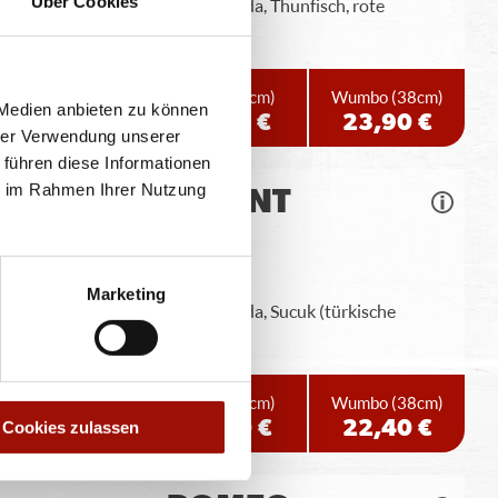
Über Cookies
Pizzateig, Tomatensauce, Gouda, Thunfisch, rote
Zwiebeln, Mozzarella
Standard
(26cm)
Maxi
(32cm)
Wumbo
(38cm)
 Medien anbieten zu können
12,90 €
17,90 €
23,90 €
hrer Verwendung unserer
 führen diese Informationen
ie im Rahmen Ihrer Nutzung
ORIENT
Marketing
Pizzateig, Tomatensauce, Gouda, Sucuk (türkische
Knoblauchwurst)
Standard
(26cm)
Maxi
(32cm)
Wumbo
(38cm)
12,40 €
16,90 €
22,40 €
Cookies zulassen