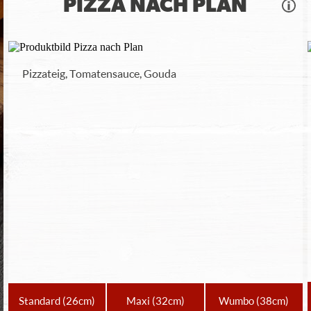
PIZZA NACH PLAN
Pizzateig, Tomatensauce, Gouda
Standard
(26cm)
Maxi
(32cm)
Wumbo
(38cm)