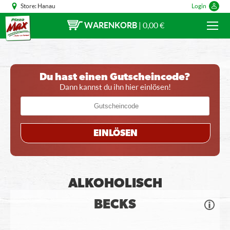
Store:
Hanau
Login
WARENKORB
|
0,00 €
Du hast einen Gutscheincode?
Dann kannst du ihn hier einlösen!
EINLÖSEN
ALKOHOLISCH
BECKS