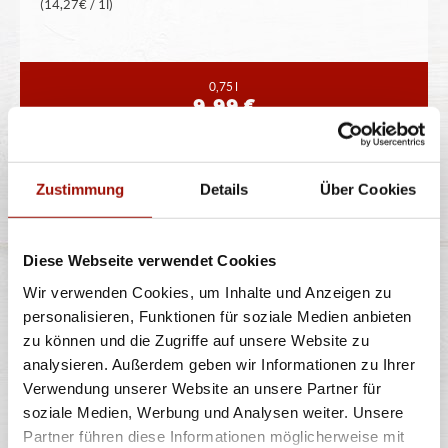
(14,27€ / 1l)
0,75 l
9,99 €
CHIANTI
Zustimmung
Details
Über Cookies
Diese Webseite verwendet Cookies
Flasche pfandfrei
Wir verwenden Cookies, um Inhalte und Anzeigen zu
12% vol. Alkohol
personalisieren, Funktionen für soziale Medien anbieten
(14,27€ / 1l)
zu können und die Zugriffe auf unsere Website zu
analysieren. Außerdem geben wir Informationen zu Ihrer
Verwendung unserer Website an unsere Partner für
soziale Medien, Werbung und Analysen weiter. Unsere
0,75 l
9,99 €
Partner führen diese Informationen möglicherweise mit