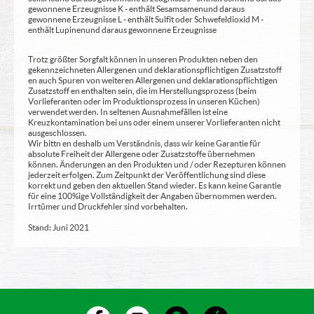
gewonnene Erzeugnisse K - enthält Sesamsamen und daraus
gewonnene Erzeugnisse L - enthält Sulfit oder Schwefeldioxid M -
enthält Lupinen und daraus gewonnene Erzeugnisse
Trotz größter Sorgfalt können in unseren Produkten neben den
gekennzeichneten Allergenen und deklarationspflichtigen Zusatzstoff
en auch Spuren von weiteren Allergenen und deklarationspflichtigen
Zusatzstoff en enthalten sein, die im Herstellungsprozess (beim
Vorlieferanten oder im Produktionsprozess in unseren Küchen)
verwendet werden. In seltenen Ausnahmefällen ist eine
Kreuzkontamination bei uns oder einem unserer Vorlieferanten nicht
ausgeschlossen.
Wir bittn en deshalb um Verständnis, dass wir keine Garantie für
absolute Freiheit der Allergene oder Zusatzstoffe übernehmen
können. Änderungen an den Produkten und / oder Rezepturen können
jederzeit erfolgen. Zum Zeitpunkt der Veröffentlichung sind diese
korrekt und geben den aktuellen Stand wieder. Es kann keine Garantie
für eine 100%ige Vollständigkeit der Angaben übernommen werden.
Irrtümer und Druckfehler sind vorbehalten.
Stand: Juni 2021