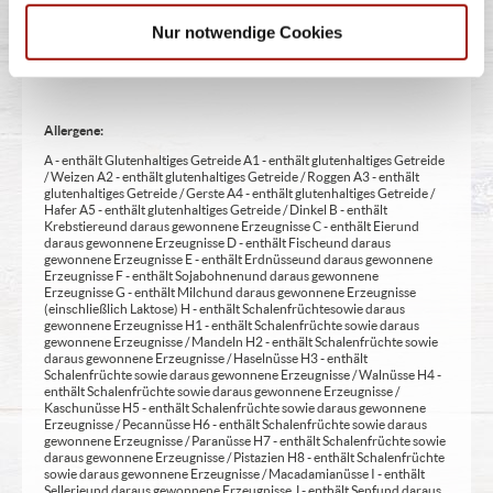
Aufmerksamkeit bei Kindern beeinträchtigen (bei Azo-Farbstoffen) 22
- mit Sauerstoff, unter Hochdruck, farbstabilisierend (bei Frischfleisch)
Nur notwendige Cookies
23 - mit Nitritpökelsalz 24 - enthält Alkohol 25 - mit Stabilisatoren 26 -
mit Verdickunsmittel
Allergene:
A - enthält Glutenhaltiges Getreide A1 - enthält glutenhaltiges Getreide
/ Weizen A2 - enthält glutenhaltiges Getreide / Roggen A3 - enthält
glutenhaltiges Getreide / Gerste A4 - enthält glutenhaltiges Getreide /
Hafer A5 - enthält glutenhaltiges Getreide / Dinkel B - enthält
Krebstiere und daraus gewonnene Erzeugnisse C - enthält Eier und
daraus gewonnene Erzeugnisse D - enthält Fische und daraus
gewonnene Erzeugnisse E - enthält Erdnüsse und daraus gewonnene
Erzeugnisse F - enthält Sojabohnen und daraus gewonnene
Erzeugnisse G - enthält Milch und daraus gewonnene Erzeugnisse
(einschließlich Laktose) H - enthält Schalenfrüchte sowie daraus
gewonnene Erzeugnisse H1 - enthält Schalenfrüchte sowie daraus
gewonnene Erzeugnisse / Mandeln H2 - enthält Schalenfrüchte sowie
daraus gewonnene Erzeugnisse / Haselnüsse H3 - enthält
Schalenfrüchte sowie daraus gewonnene Erzeugnisse / Walnüsse H4 -
enthält Schalenfrüchte sowie daraus gewonnene Erzeugnisse /
Kaschunüsse H5 - enthält Schalenfrüchte sowie daraus gewonnene
Erzeugnisse / Pecannüsse H6 - enthält Schalenfrüchte sowie daraus
gewonnene Erzeugnisse / Paranüsse H7 - enthält Schalenfrüchte sowie
daraus gewonnene Erzeugnisse / Pistazien H8 - enthält Schalenfrüchte
sowie daraus gewonnene Erzeugnisse / Macadamianüsse I - enthält
Sellerie und daraus gewonnene Erzeugnisse J - enthält Senf und daraus