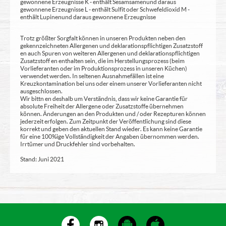
gewonnene Erzeugnisse K - enthält Sesamsamen und daraus
gewonnene Erzeugnisse L - enthält Sulfit oder Schwefeldioxid M -
enthält Lupinen und daraus gewonnene Erzeugnisse
Trotz größter Sorgfalt können in unseren Produkten neben den
gekennzeichneten Allergenen und deklarationspflichtigen Zusatzstoff
en auch Spuren von weiteren Allergenen und deklarationspflichtigen
Zusatzstoff en enthalten sein, die im Herstellungsprozess (beim
Vorlieferanten oder im Produktionsprozess in unseren Küchen)
verwendet werden. In seltenen Ausnahmefällen ist eine
Kreuzkontamination bei uns oder einem unserer Vorlieferanten nicht
ausgeschlossen.
Wir bittn en deshalb um Verständnis, dass wir keine Garantie für
absolute Freiheit der Allergene oder Zusatzstoffe übernehmen
können. Änderungen an den Produkten und / oder Rezepturen können
jederzeit erfolgen. Zum Zeitpunkt der Veröffentlichung sind diese
korrekt und geben den aktuellen Stand wieder. Es kann keine Garantie
für eine 100%ige Vollständigkeit der Angaben übernommen werden.
Irrtümer und Druckfehler sind vorbehalten.
Stand: Juni 2021