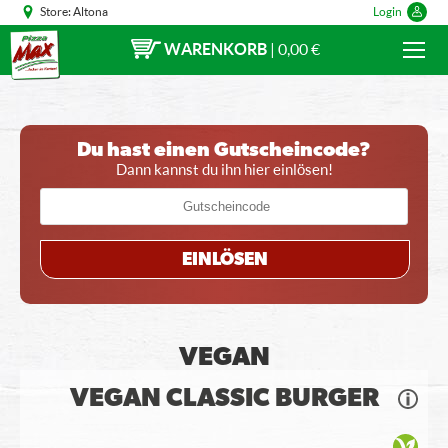
Store:
Altona
Login
WARENKORB
|
0,00 €
Du hast einen Gutscheincode?
Dann kannst du ihn hier einlösen!
EINLÖSEN
VEGAN
VEGAN CLASSIC BURGER