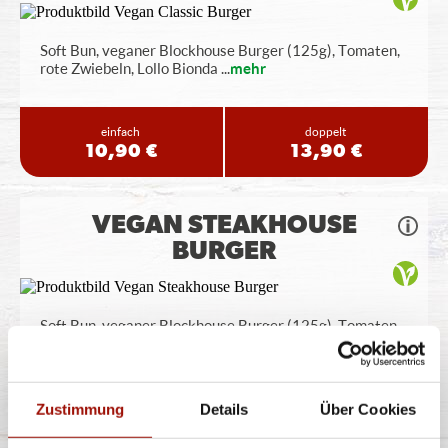
Soft Bun, veganer Blockhouse Burger (125g), Tomaten,
rote Zwiebeln, Lollo Bionda
...
mehr
einfach
doppelt
10,90 €
13,90 €
VEGAN STEAKHOUSE
BURGER
Soft Bun, veganer Blockhouse Burger (125g), Tomaten,
Röstzwiebeln, Lollo Bionda
...
mehr
einfach
doppelt
Zustimmung
Details
Über Cookies
10,90 €
13,90 €