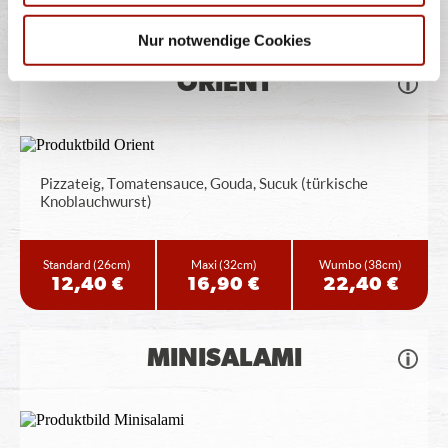
12,90 €
17,90 €
23,90 €
Nur notwendige Cookies
ORIENT
Pizzateig, Tomatensauce, Gouda, Sucuk (türkische
Knoblauchwurst)
Standard
(26cm)
Maxi
(32cm)
Wumbo
(38cm)
12,40 €
16,90 €
22,40 €
MINISALAMI