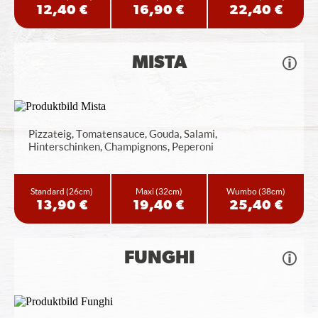
12,40 €
16,90 €
22,40 €
MISTA
Pizzateig, Tomatensauce, Gouda, Salami,
Hinterschinken, Champignons, Peperoni
Standard
(26cm)
Maxi
(32cm)
Wumbo
(38cm)
13,90 €
19,40 €
25,40 €
FUNGHI