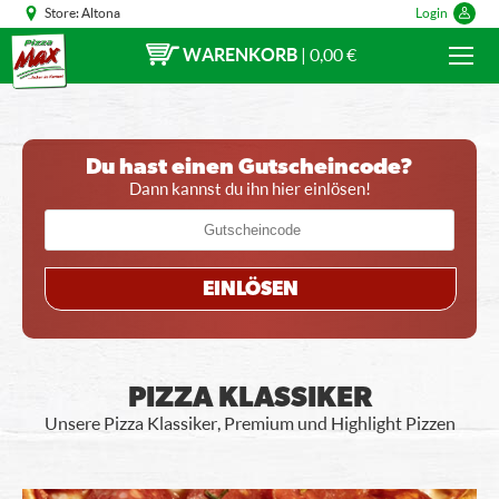
Store:
Altona
Login
WARENKORB
|
0,00 €
Du hast einen Gutscheincode?
Dann kannst du ihn hier einlösen!
EINLÖSEN
PIZZA KLASSIKER
Unsere Pizza Klassiker, Premium und Highlight Pizzen