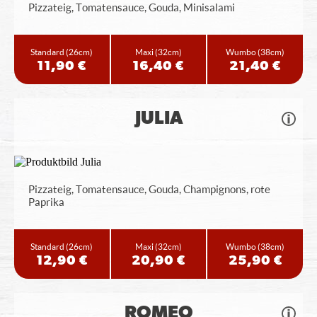
Pizzateig, Tomatensauce, Gouda, Minisalami
Standard
(26cm)
Maxi
(32cm)
Wumbo
(38cm)
11,90 €
16,40 €
21,40 €
JULIA
Pizzateig, Tomatensauce, Gouda, Champignons, rote
Paprika
Standard
(26cm)
Maxi
(32cm)
Wumbo
(38cm)
12,90 €
20,90 €
25,90 €
ROMEO