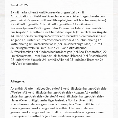
Zusatzstoffe:
1 - mit Farbstoffen 2 - mit Konservierungsmittel 3 - mit
Antioxidationsmittel 4 - mit Geschmacksverstärker 5 - geschwefelt 6 -
geschwärzt 7 - gewachst 8 - mit Phosphat/en (bei Fleischerzeugnissen)
9 - mit Süßungsmittel 10 - mit Süßungsmitteln 11 - mit (einer)
Zuckerart/en und Süßungsmittel/n 12 - nur bei Tafelsüßen zusätzlich
zur Angabe 13 - enthält eine Phenylalaninquelle (zusätzlich zur Angabe
14 - kann bei übermäßigem Verzehr abführend wirken (zusätzlich zur
Angabe 15 - unter Schutzatmosphäre verpackt 16 - chininhaltig 17 -
koffeinhaltig 18 - mit Milcheiweiß (bei Fleischerzeugnissen) 19 - mit
Säuerungsmitteln 20 - mit Taurin 21 - kann Aktivität und
Aufmerksamkeit bei Kindern beeinträchtigen (bei Azo-Farbstoffen) 22
- mit Sauerstoff, unter Hochdruck, farbstabilisierend (bei Frischfleisch)
23 - mit Nitritpökelsalz 24 - enthält Alkohol 25 - mit Stabilisatoren 26 -
mit Verdickunsmittel
Allergene:
A - enthält Glutenhaltiges Getreide A1 - enthält glutenhaltiges Getreide
/ Weizen A2 - enthält glutenhaltiges Getreide / Roggen A3 - enthält
glutenhaltiges Getreide / Gerste A4 - enthält glutenhaltiges Getreide /
Hafer A5 - enthält glutenhaltiges Getreide / Dinkel B - enthält
Krebstiere und daraus gewonnene Erzeugnisse C - enthält Eier und
daraus gewonnene Erzeugnisse D - enthält Fische und daraus
gewonnene Erzeugnisse E - enthält Erdnüsse und daraus gewonnene
Erzeugnisse F - enthält Sojabohnen und daraus gewonnene