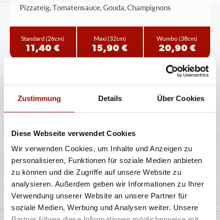
Pizzateig, Tomatensauce, Gouda, Champignons
Standard
(26cm)
Maxi
(32cm)
Wumbo
(38cm)
11,40 €
15,90 €
20,90 €
TONNO DELUXE
Zustimmung
Details
Über Cookies
Diese Webseite verwendet Cookies
Pizzateig, Tomatensauce, Gouda, Thunfisch, rote
Zwiebeln, Mozzarella
Wir verwenden Cookies, um Inhalte und Anzeigen zu
personalisieren, Funktionen für soziale Medien anbieten
zu können und die Zugriffe auf unsere Website zu
Standard
(26cm)
Maxi
(32cm)
Wumbo
(38cm)
12,90 €
17,90 €
23,90 €
analysieren. Außerdem geben wir Informationen zu Ihrer
Verwendung unserer Website an unsere Partner für
soziale Medien, Werbung und Analysen weiter. Unsere
PROSCIUTTO
Partner führen diese Informationen möglicherweise mit