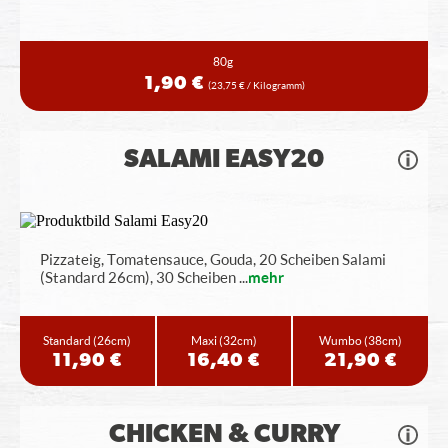
80g
1,90 €
(23,75 € / Kilogramm)
SALAMI EASY20
Pizzateig, Tomatensauce, Gouda, 20 Scheiben Salami
(Standard 26cm), 30 Scheiben
...
mehr
Standard
(26cm)
Maxi
(32cm)
Wumbo
(38cm)
11,90 €
16,40 €
21,90 €
CHICKEN & CURRY