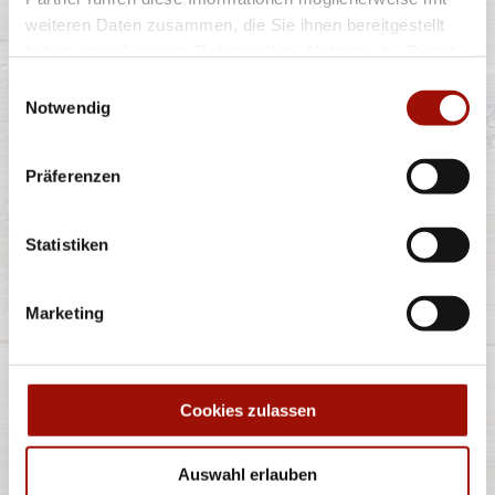
weiteren Daten zusammen, die Sie ihnen bereitgestellt
haben oder die sie im Rahmen Ihrer Nutzung der Dienste
gesammelt haben.
Einwilligungsauswahl
Notwendig
Pizzateig, Tomatensauce, Gouda, Hinterschinken
Präferenzen
Standard
(26cm)
Maxi
(32cm)
Wumbo
(38cm)
11,90 €
15,90 €
20,90 €
Statistiken
HAWAII
Marketing
Pizzateig mit Tomatensauce, Gouda, Hinterschinken,
Cookies zulassen
Ananas
Auswahl erlauben
Standard
(26cm)
Maxi
(32cm)
Wumbo
(38cm)