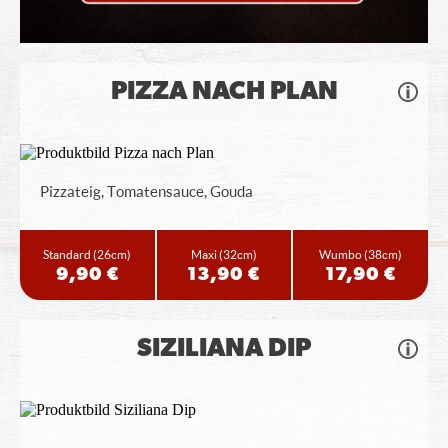
PIZZA NACH PLAN
Pizzateig, Tomatensauce, Gouda
Standard
(26cm)
Maxi
(32cm)
Wumbo
(38cm)
9,90 €
13,90 €
17,90 €
SIZILIANA DIP