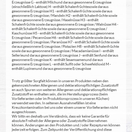
Erzeugnisse G - enthält Milch und daraus gewonnene Erzeugnisse
(einschließlich Laktose) H - enthält Schalenfrüchte sowie daraus
gewonnene Erzeugnisse H1 - enthält Schalenfrüchte sowie daraus
gewonnene Erzeugnisse / Mandeln H2 - enthält Schalenfrüchte sowie
daraus gewonnene Erzeugnisse / Haselnüsse H3 - enthält
Schalenfrüchte sowie daraus gewonnene Erzeugnisse / Walnüsse H4 -
enthält Schalenfrüchte sowie daraus gewonnene Erzeugnisse /
Kaschunüsse H5 - enthält Schalenfrüchte sowie daraus gewonnene
Erzeugnisse / Pecannüsse H6 - enthält Schalenfrüchte sowie daraus
gewonnene Erzeugnisse / Paranüsse H7 - enthält Schalenfrüchte sowie
daraus gewonnene Erzeugnisse / Pistazien H8 - enthält Schalenfrüchte
sowie daraus gewonnene Erzeugnisse / Macadamianüsse I - enthält
Sellerie und daraus gewonnene Erzeugnisse J - enthält Senf und daraus
gewonnene Erzeugnisse K - enthält Sesamsamen und daraus
gewonnene Erzeugnisse L - enthält Sulfit oder Schwefeldioxid M -
enthält Lupinen und daraus gewonnene Erzeugnisse
Trotz größter Sorgfalt können in unseren Produkten neben den
gekennzeichneten Allergenen und deklarationspflichtigen Zusatzstoff
en auch Spuren von weiteren Allergenen und deklarationspflichtigen
Zusatzstoff en enthalten sein, die im Herstellungsprozess (beim
Vorlieferanten oder im Produktionsprozess in unseren Küchen)
verwendet werden. In seltenen Ausnahmefällen ist eine
Kreuzkontamination bei uns oder einem unserer Vorlieferanten nicht
ausgeschlossen.
Wir bittn en deshalb um Verständnis, dass wir keine Garantie für
absolute Freiheit der Allergene oder Zusatzstoffe übernehmen
können. Änderungen an den Produkten und / oder Rezepturen können
jederzeit erfolgen. Zum Zeitpunkt der Veröffentlichung sind diese