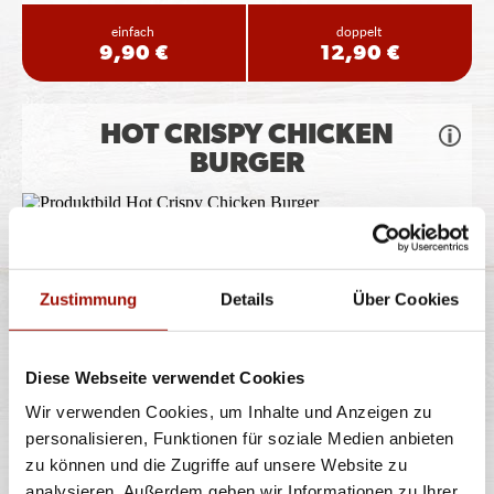
einfach
doppelt
9,90 €
12,90 €
HOT CRISPY CHICKEN
BURGER
Soft Bun, Crispy Chicken (135g), Tomaten, Lollo Bionda
Salat, Jalapeños, Chili
...
mehr
Zustimmung
Details
Über Cookies
einfach
doppelt
9,90 €
12,90 €
Diese Webseite verwendet Cookies
Wir verwenden Cookies, um Inhalte und Anzeigen zu
CAJUN CRISPY CHICKEN
personalisieren, Funktionen für soziale Medien anbieten
BURGER
zu können und die Zugriffe auf unsere Website zu
analysieren. Außerdem geben wir Informationen zu Ihrer