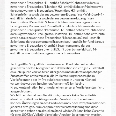
gewonnene Erzeugnisse H1 - enthält Schalenfrüchte sowie daraus
gewonnene Erzeugnisse / Mandeln H2 - enthält Schalenfrüchte sowie
daraus gewonnene Erzeugnisse / Haselnüsse H3 - enthält
Schalenfrüchte sowie daraus gewonnene Erzeugnisse / Walnüsse H4 -
enthält Schalenfrüchte sowie daraus gewonnene Erzeugnisse /
Kaschunüsse H5 - enthält Schalenfrüchte sowie daraus gewonnene
Erzeugnisse / Pecannüsse H6 - enthält Schalenfrüchte sowie daraus
gewonnene Erzeugnisse / Paranüsse H7 - enthält Schalenfrüchte sowie
daraus gewonnene Erzeugnisse / Pistazien H8 - enthält Schalenfrüchte
sowie daraus gewonnene Erzeugnisse / Macadamianüsse I - enthält
Sellerie und daraus gewonnene Erzeugnisse J - enthält Senf und daraus
gewonnene Erzeugnisse K - enthält Sesamsamen und daraus
gewonnene Erzeugnisse L - enthält Sulfit oder Schwefeldioxid M -
enthält Lupinen und daraus gewonnene Erzeugnisse
Trotz größter Sorgfalt können in unseren Produkten neben den
gekennzeichneten Allergenen und deklarationspflichtigen Zusatzstoff
en auch Spuren von weiteren Allergenen und deklarationspflichtigen
Zusatzstoff en enthalten sein, die im Herstellungsprozess (beim
Vorlieferanten oder im Produktionsprozess in unseren Küchen)
verwendet werden. In seltenen Ausnahmefällen ist eine
Kreuzkontamination bei uns oder einem unserer Vorlieferanten nicht
ausgeschlossen.
Wir bittn en deshalb um Verständnis, dass wir keine Garantie für
absolute Freiheit der Allergene oder Zusatzstoffe übernehmen
können. Änderungen an den Produkten und / oder Rezepturen können
jederzeit erfolgen. Zum Zeitpunkt der Veröffentlichung sind diese
korrekt und geben den aktuellen Stand wieder. Es kann keine Garantie
für eine 100%ige Vollständigkeit der Angaben übernommen werden.