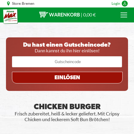
Store:
Bremen
Login
WARENKORB
|
0,00 €
Du hast einen Gutscheincode?
Dann kannst du ihn hier einlösen!
EINLÖSEN
CHICKEN BURGER
Frisch zubereitet, heiß & lecker geliefert. Mit Cripsy
Chicken und leckerem Soft Bun Brötchen!