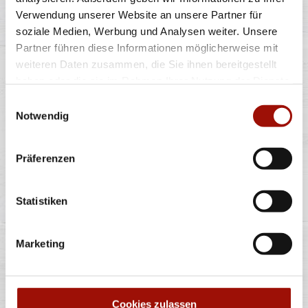
Verwendung unserer Website an unsere Partner für
soziale Medien, Werbung und Analysen weiter. Unsere
Soft Bun, Crispy Chicken (135g), Tomaten, rote
Zwiebeln, Lollo Bionda Salat, Bacon,
...
mehr
Partner führen diese Informationen möglicherweise mit
weiteren Daten zusammen, die Sie ihnen bereitgestellt
haben oder die sie im Rahmen Ihrer Nutzung der Dienste
einfach
doppelt
gesammelt haben.
Einwilligungsauswahl
9,90 €
12,90 €
Notwendig
Präferenzen
Alle Preise in €. Alle Preise inkl. gesetzl. MwSt. Alle Angaben zu
Grammaturen oder Durchmessern, bspw. der Pizzen sind circa-
Statistiken
Angaben und können durch die Zubereitung geringfügig variieren.
Verwendete Abbildungen können von den tatsächlich gelieferten
Produkten abweichen. Wir liefern innerhalb von ca. 30 Minuten.
Marketing
* Weitere Produktinformationen zu vorverpackten Lebensmitteln
finden Sie unter www.pizzamax.de/produktinformationen
** Informationen zu möglichen Spuren von Allergenen seitens unsere
Hersteller finden Sie unter www.pizzamax.de/produktinformationen
Zusatzstoffe:
Cookies zulassen