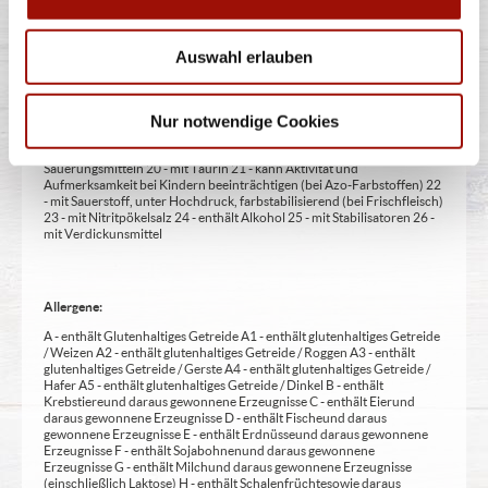
1 - mit Farbstoffen 2 - mit Konservierungsmittel 3 - mit
Antioxidationsmittel 4 - mit Geschmacksverstärker 5 - geschwefelt 6 -
geschwärzt 7 - gewachst 8 - mit Phosphat/en (bei Fleischerzeugnissen)
Auswahl erlauben
9 - mit Süßungsmittel 10 - mit Süßungsmitteln 11 - mit (einer)
Zuckerart/en und Süßungsmittel/n 12 - nur bei Tafelsüßen zusätzlich
zur Angabe 13 - enthält eine Phenylalaninquelle (zusätzlich zur Angabe
14 - kann bei übermäßigem Verzehr abführend wirken (zusätzlich zur
Nur notwendige Cookies
Angabe 15 - unter Schutzatmosphäre verpackt 16 - chininhaltig 17 -
koffeinhaltig 18 - mit Milcheiweiß (bei Fleischerzeugnissen) 19 - mit
Säuerungsmitteln 20 - mit Taurin 21 - kann Aktivität und
Aufmerksamkeit bei Kindern beeinträchtigen (bei Azo-Farbstoffen) 22
- mit Sauerstoff, unter Hochdruck, farbstabilisierend (bei Frischfleisch)
23 - mit Nitritpökelsalz 24 - enthält Alkohol 25 - mit Stabilisatoren 26 -
mit Verdickunsmittel
Allergene:
A - enthält Glutenhaltiges Getreide A1 - enthält glutenhaltiges Getreide
/ Weizen A2 - enthält glutenhaltiges Getreide / Roggen A3 - enthält
glutenhaltiges Getreide / Gerste A4 - enthält glutenhaltiges Getreide /
Hafer A5 - enthält glutenhaltiges Getreide / Dinkel B - enthält
Krebstiere und daraus gewonnene Erzeugnisse C - enthält Eier und
daraus gewonnene Erzeugnisse D - enthält Fische und daraus
gewonnene Erzeugnisse E - enthält Erdnüsse und daraus gewonnene
Erzeugnisse F - enthält Sojabohnen und daraus gewonnene
Erzeugnisse G - enthält Milch und daraus gewonnene Erzeugnisse
(einschließlich Laktose) H - enthält Schalenfrüchte sowie daraus