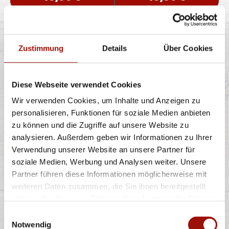
BBQ CHEESE BURGER
Zustimmung
Details
Über Cookies
Diese Webseite verwendet Cookies
Soft Bun, Homestyle Burger (125g) - 100% Rind, Bacon,
rote Zwiebeln, Lollo Bionda
...
mehr
Wir verwenden Cookies, um Inhalte und Anzeigen zu
personalisieren, Funktionen für soziale Medien anbieten
zu können und die Zugriffe auf unsere Website zu
einfach
doppelt
analysieren. Außerdem geben wir Informationen zu Ihrer
10,90 €
13,90 €
Verwendung unserer Website an unsere Partner für
soziale Medien, Werbung und Analysen weiter. Unsere
LOUISIANA BURGER
Partner führen diese Informationen möglicherweise mit
weiteren Daten zusammen, die Sie ihnen bereitgestellt
haben oder die sie im Rahmen Ihrer Nutzung der Dienste
gesammelt haben.
Einwilligungsauswahl
Notwendig
Soft Bun, Homestyle Burger (125g) - 100% Rind,