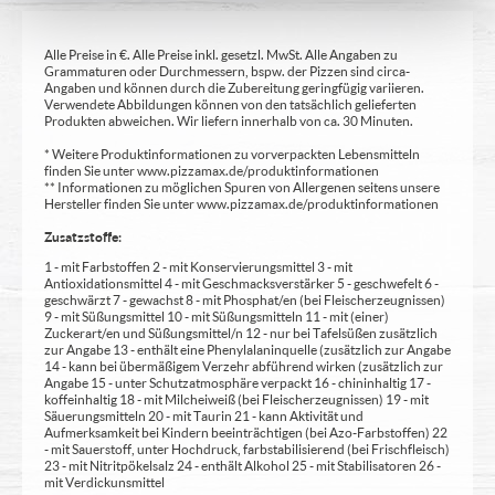
Alle Preise in €. Alle Preise inkl. gesetzl. MwSt. Alle Angaben zu
Grammaturen oder Durchmessern, bspw. der Pizzen sind circa-
Angaben und können durch die Zubereitung geringfügig variieren.
Verwendete Abbildungen können von den tatsächlich gelieferten
Produkten abweichen. Wir liefern innerhalb von ca. 30 Minuten.
* Weitere Produktinformationen zu vorverpackten Lebensmitteln
finden Sie unter www.pizzamax.de/produktinformationen
** Informationen zu möglichen Spuren von Allergenen seitens unsere
Hersteller finden Sie unter www.pizzamax.de/produktinformationen
Zusatzstoffe:
1 - mit Farbstoffen 2 - mit Konservierungsmittel 3 - mit
Antioxidationsmittel 4 - mit Geschmacksverstärker 5 - geschwefelt 6 -
geschwärzt 7 - gewachst 8 - mit Phosphat/en (bei Fleischerzeugnissen)
9 - mit Süßungsmittel 10 - mit Süßungsmitteln 11 - mit (einer)
Zuckerart/en und Süßungsmittel/n 12 - nur bei Tafelsüßen zusätzlich
zur Angabe 13 - enthält eine Phenylalaninquelle (zusätzlich zur Angabe
14 - kann bei übermäßigem Verzehr abführend wirken (zusätzlich zur
Angabe 15 - unter Schutzatmosphäre verpackt 16 - chininhaltig 17 -
koffeinhaltig 18 - mit Milcheiweiß (bei Fleischerzeugnissen) 19 - mit
Säuerungsmitteln 20 - mit Taurin 21 - kann Aktivität und
Aufmerksamkeit bei Kindern beeinträchtigen (bei Azo-Farbstoffen) 22
- mit Sauerstoff, unter Hochdruck, farbstabilisierend (bei Frischfleisch)
23 - mit Nitritpökelsalz 24 - enthält Alkohol 25 - mit Stabilisatoren 26 -
mit Verdickunsmittel