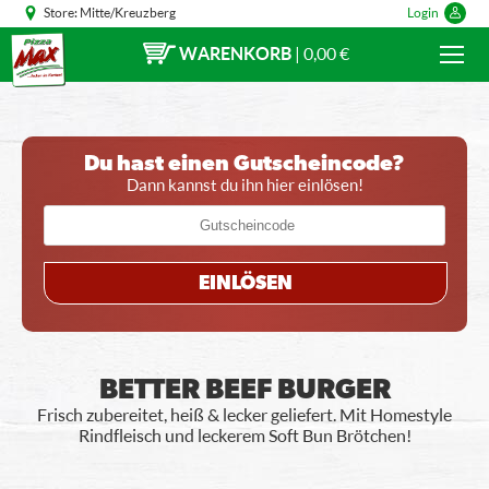
Store:
Mitte/Kreuzberg
Login
WARENKORB
|
0,00 €
Du hast einen Gutscheincode?
Dann kannst du ihn hier einlösen!
EINLÖSEN
BETTER BEEF BURGER
Frisch zubereitet, heiß & lecker geliefert. Mit Homestyle
Rindfleisch und leckerem Soft Bun Brötchen!