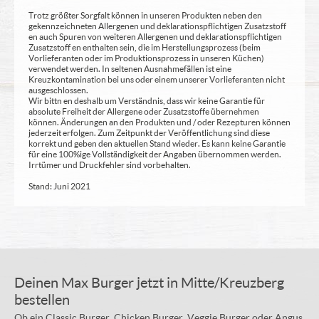
Trotz größter Sorgfalt können in unseren Produkten neben den
gekennzeichneten Allergenen und deklarationspflichtigen Zusatzstoff
en auch Spuren von weiteren Allergenen und deklarationspflichtigen
Zusatzstoff en enthalten sein, die im Herstellungsprozess (beim
Vorlieferanten oder im Produktionsprozess in unseren Küchen)
verwendet werden. In seltenen Ausnahmefällen ist eine
Kreuzkontamination bei uns oder einem unserer Vorlieferanten nicht
ausgeschlossen.
Wir bittn en deshalb um Verständnis, dass wir keine Garantie für
absolute Freiheit der Allergene oder Zusatzstoffe übernehmen
können. Änderungen an den Produkten und / oder Rezepturen können
jederzeit erfolgen. Zum Zeitpunkt der Veröffentlichung sind diese
korrekt und geben den aktuellen Stand wieder. Es kann keine Garantie
für eine 100%ige Vollständigkeit der Angaben übernommen werden.
Irrtümer und Druckfehler sind vorbehalten.
Stand: Juni 2021
Deinen Max Burger jetzt in Mitte/Kreuzberg
bestellen
Ob ein Classic Burger, Chicken Burger, Veggie Burger oder Angus