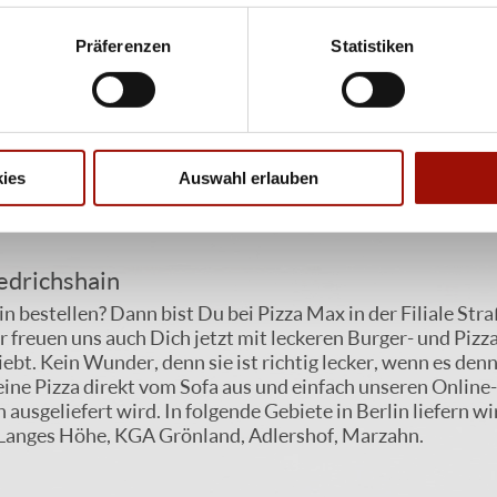
shain & Umgebung - So funktioniert’s:
Präferenzen
Statistiken
drichshain kannst Du ganz einfach online von zu Hause aus 
Überblick über unser großes Pizza-Sortiment und kannst
07, 10409, 10888, 12487, 12681 oder 13055 beliefern lass
er Pizzaküche des Lieferservices in der Filiale. Such Dir s
b 9,90 Euro! Unsere Mitarbeiter beginnen dann sofort damit
ies
Auswahl erlauben
r noch die Tür öffnen und schon kannst Du Deine Lieblings
iedrichshain
n bestellen? Dann bist Du bei Pizza Max in der Filiale Str
r freuen uns auch Dich jetzt mit leckeren Burger- und Pizz
ebt. Kein Wunder, denn sie ist richtig lecker, wenn es den
Deine Pizza direkt vom Sofa aus und einfach unseren Onlin
ausgeliefert wird. In folgende Gebiete in Berlin liefern wi
Langes Höhe, KGA Grönland, Adlershof, Marzahn.