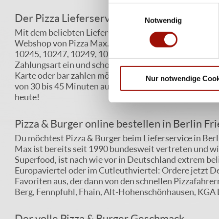
Einwilligungsauswahl
Der Pizza Lieferservice für Berlin Friedrich
Notwendig
Mit dem beliebten Lieferservice von Pizza Max in Frie
Webshop von Pizza Max. Hier hast Du den kompletten 
10245, 10247, 10249, 10365, 10367, 10369, 10405, 104
Zahlungsart ein und schon landet Deine Bestellung in d
Karte oder bar zahlen möchtest. Wir liefern bereits a
Nur notwendige Cook
von 30 bis 45 Minuten auszuliefern. Du musst dann nu
heute!
Pizza & Burger online bestellen in Berlin Fr
Du möchtest Pizza & Burger beim Lieferservice in Berli
Max ist bereits seit 1990 bundesweit vertreten und wi
Superfood, ist nach wie vor in Deutschland extrem beli
Europaviertel oder im Cutleuthviertel: Ordere jetzt 
Favoriten aus, der dann von den schnellen Pizzafahrern 
Berg, Fennpfuhl, Fhain, Alt-Hohenschönhausen, KGA 
Der volle Pizza & Burger Geschmack