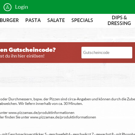
Login
DIPS &
BURGER
PASTA
SALATE
SPECIALS
DRESSING
nen Gutscheincode?
t du ihn hier einlösen!
ren oder Durchmessern, bspw. der Pizzen sind circa-Angaben und können durch die Zuber
bweichen. Wir liefern innerhalb von ca. 30 Minuten.
ie unter www.pizzamax.de/produktinformationen
eller finden Sie unter www.pizzamax.de/produktinformationen
 4 - mit Geschmacksverstärker 5 - geschwefelt 6 - geschwärzt 7 - gewachst 8 - mit Phosph