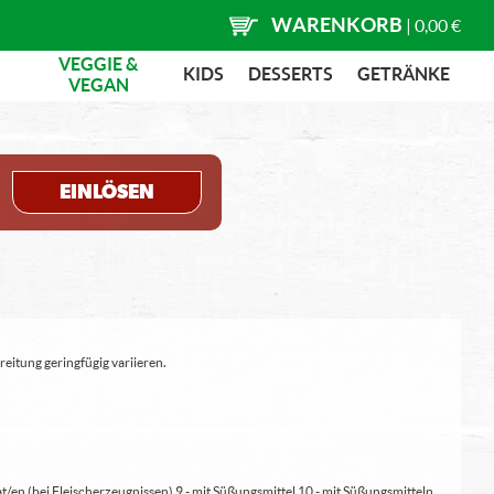
WARENKORB
|
0,00 €
VEGGIE &
KIDS
DESSERTS
GETRÄNKE
VEGAN
EINLÖSEN
eitung geringfügig variieren.
at/en (bei Fleischerzeugnissen) 9 - mit Süßungsmittel 10 - mit Süßungsmitteln