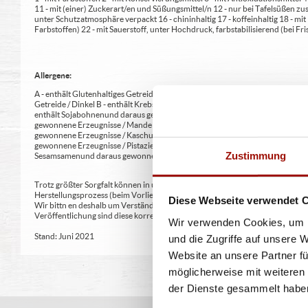
11 - mit (einer) Zuckerart/en und Süßungsmittel/n 12 - nur bei Tafelsüßen z
unter Schutzatmosphäre verpackt 16 - chininhaltig 17 - koffeinhaltig 18 - mi
Farbstoffen) 22 - mit Sauerstoff, unter Hochdruck, farbstabilisierend (bei Fris
Allergene:
A - enthält Glutenhaltiges Getreide A1 - enthält glutenhaltiges Getreide / Weiz
Getreide / Dinkel B - enthält Krebstiere und daraus gewonnene Erzeugnisse 
enthält Sojabohnen und daraus gewonnene Erzeugnisse G - enthält Milch und 
gewonnene Erzeugnisse / Mandeln H2 - enthält Schalenfrüchte sowie daraus 
gewonnene Erzeugnisse / Kaschunüsse H5 - enthält Schalenfrüchte sowie dar
gewonnene Erzeugnisse / Pistazien H8 - enthält Schalenfrüchte sowie daraus
Zustimmung
Sesamsamen und daraus gewonnene Erzeugnisse L - enthält Sulfit oder Schwe
Trotz größter Sorgfalt können in unseren Produkten neben den gekennzeichne
Herstellungsprozess (beim Vorlieferanten oder im Produktionsprozess in un
Diese Webseite verwendet 
Wir bittn en deshalb um Verständnis, dass wir keine Garantie für absolute 
Veröffentlichung sind diese korrekt und geben den aktuellen Stand wieder.
Wir verwenden Cookies, um I
Stand: Juni 2021
und die Zugriffe auf unsere 
Website an unsere Partner fü
möglicherweise mit weiteren
der Dienste gesammelt habe