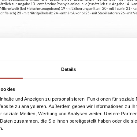
usätzlich zur Angabe 13 - enthält eine Phenylalaninquelle (zusätzlich zur Angabe 14 -
t Milcheiweiß (bei Fleischerzeugnissen) 19 - mit Säuerungsmitteln 20 - mit Taurin 21 - 
chfleisch) 23 - mit Nitritpökelsalz 24 - enthält Alkohol 25 - mit Stabilisatoren 26 - mit 
en A2 - enthält glutenhaltiges Getreide / Roggen A3 - enthält glutenhaltiges Getreide / G
C - enthält Eier und daraus gewonnene Erzeugnisse D - enthält Fische und daraus gewon
daraus gewonnene Erzeugnisse (einschließlich Laktose) H - enthält Schalenfrüchte so
gewonnene Erzeugnisse / Haselnüsse H3 - enthält Schalenfrüchte sowie daraus gewonn
aus gewonnene Erzeugnisse / Pecannüsse H6 - enthält Schalenfrüchte sowie daraus ge
 gewonnene Erzeugnisse / Macadamianüsse I - enthält Sellerie und daraus gewonnene Er
Details
feldioxid M - enthält Lupinen und daraus gewonnene Erzeugnisse
ten Allergenen und deklarationspflichtigen Zusatzstoff en auch Spuren von weiteren Al
seren Küchen) verwendet werden. In seltenen Ausnahmefällen ist eine Kreuzkontaminat
Cookies
Freiheit der Allergene oder Zusatzstoffe übernehmen können. Änderungen an den Produ
 Es kann keine Garantie für eine 100%ige Vollständigkeit der Angaben übernommen werd
nhalte und Anzeigen zu personalisieren, Funktionen für soziale
Website zu analysieren. Außerdem geben wir Informationen zu I
r soziale Medien, Werbung und Analysen weiter. Unsere Partner
 Daten zusammen, die Sie ihnen bereitgestellt haben oder die s
n.