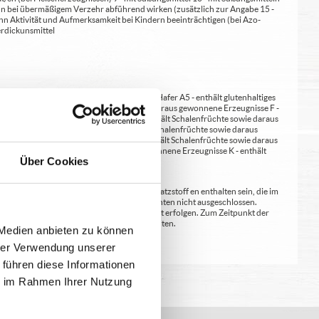
 kann bei übermäßigem Verzehr abführend wirken (zusätzlich zur Angabe 15 -
kann Aktivität und Aufmerksamkeit bei Kindern beeinträchtigen (bei Azo-
Verdickunsmittel
erste A4 - enthält glutenhaltiges Getreide / Hafer A5 - enthält glutenhaltiges
nene Erzeugnisse E - enthält Erdnüsse und daraus gewonnene Erzeugnisse F -
wie daraus gewonnene Erzeugnisse H1 - enthält Schalenfrüchte sowie daraus
ene Erzeugnisse / Walnüsse H4 - enthält Schalenfrüchte sowie daraus
wonnene Erzeugnisse / Paranüsse H7 - enthält Schalenfrüchte sowie daraus
zeugnisse J - enthält Senf und daraus gewonnene Erzeugnisse K - enthält
Über Cookies
lergenen und deklarationspflichtigen Zusatzstoff en enthalten sein, die im
ion bei uns oder einem unserer Vorlieferanten nicht ausgeschlossen.
kten und / oder Rezepturen können jederzeit erfolgen. Zum Zeitpunkt der
en. Irrtümer und Druckfehler sind vorbehalten.
 Medien anbieten zu können
hrer Verwendung unserer
 führen diese Informationen
ie im Rahmen Ihrer Nutzung