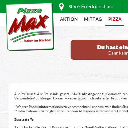
Friedrichshain
Store:
AKTION
MITTAG
PIZZA
Du hast ei
Dann kanns
Alle Preise in €. Alle Preise inkl. gesetzl. MwSt. Alle Angaben zu Grammatu
Verwendete Abbildungen können von den tatsächlich gelieferten Produkten a
* Weitere Produktinformationen zu vorverpackten Lebensmitteln finden S
** Informationen zu möglichen Spuren von Allergenen seitens unsere Herst
Zusatzstoffe:
1 - mit Farbstoffen 2 - mit Konservierungsmittel 3 - mit Antioxidationsmittel