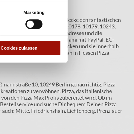
Marketing
leckere Pizzas bestellen. Entdecke den fantastischen
 Dich ganz bequem in 10117, 10178, 10179, 10243,
en. Gib einfach Deine Lieferadresse und die
elber aus, ob du Deine Pizza Salami mit PayPal, EC-
, Deine Pizza ofenfrisch zu backen und sie innerhalb
Cookies zulassen
pizza genießen. So bestellt man in Hessen Pizza
aßmannstraße 10, 10249 Berlin genau richtig. Pizza
akreationen zu verwöhnen. Pizza, das italienische
n von den Pizza Max Profis zubereitet wird. Ob im
e-Bestellservice und suche Dir bequem Deinen Pizza
r auch: Mitte, Friedrichshain, Lichtenberg, Prenzlauer